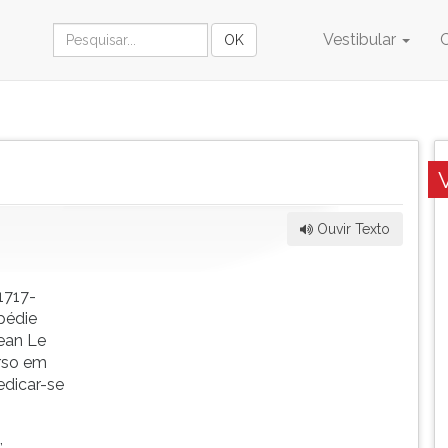
Vestibular
Ouvir Texto
1717-
pédie
ean Le
urso em
edicar-se
,