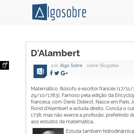
Matemático,
Pressione
filósofo
TAB
Título
e
e
D'Alambert
do
escritor
depois
artigo:
francês
F
por:
Algo Sobre
sobre:
Biografias
(17/11/1717-
para
29/10/1783).
ouvir
Famoso
o
pela
conteúdo
Matemático, filósofo e escritor francês (17/11/
edição
principal
29/10/1783). Famoso pela edição da Encyclo
da
desta
francesa, com Denis Diderot. Nasce em Paris J
Encyclopédie
tela.
Rond d'Alembert e estuda direito. Conclui o c
francesa,
Para
1738, mas não exerce a profissão, preferindo d
com
pular
aos estudos de matemática.
Denis
essa
Estuda também hidrodinâmica