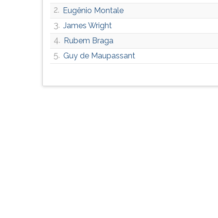
G
2.
Eugênio Montale
(primeira
3.
James Wright
tecla
4.
à
Rubem Braga
direita
5.
Guy de Maupassant
do
F).
Para
ir
ao
menu
principal
pressione
a
tecla
J
e
depois
F.
Pressione