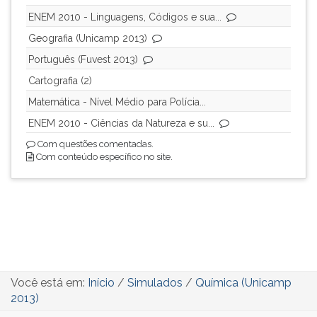
(primeira
ENEM 2010 - Linguagens, Códigos e sua...
tecla
à
Geografia (Unicamp 2013)
direita
Português (Fuvest 2013)
do
Cartografia (2)
F).
Para
Matemática - Nível Médio para Polícia...
ir
ENEM 2010 - Ciências da Natureza e su...
ao
Com questões comentadas.
menu
Com conteúdo específico no site.
principal
pressione
a
tecla
J
e
depois
F.
Você está em:
Início
/
Simulados
/
Química (Unicamp
Pressione
2013)
F
para