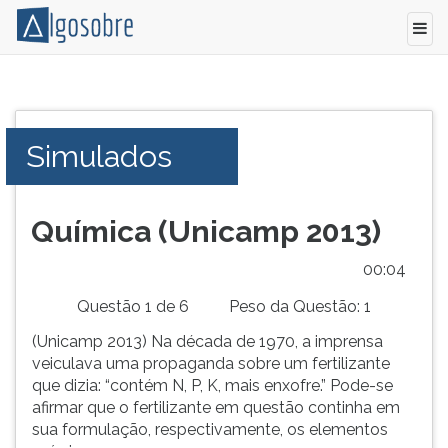
Simulado
Pressione
comentado
TAB
com
e
Simulados
as
depois
questões
F
de
para
química
ouvir
Química (Unicamp 2013)
da
o
Unicamp
conteúdo
00:05
2013
principal
Questão 1 de 6
Peso da Questão: 1
desta
tela.
(Unicamp 2013) Na década de 1970, a imprensa
Para
veiculava uma propaganda sobre um fertilizante
pular
que dizia: “contém N, P, K, mais enxofre.” Pode-se
essa
afirmar que o fertilizante em questão continha em
leitura
sua formulação, respectivamente, os elementos
pressione