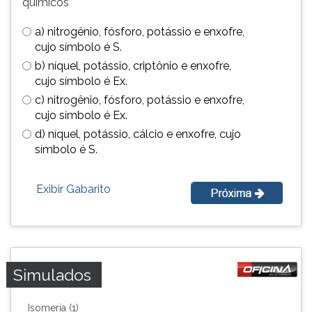
químicos
TAB
e
a) nitrogênio, fósforo, potássio e enxofre,
depois
cujo símbolo é S.
F.
b) níquel, potássio, criptônio e enxofre,
Para
cujo símbolo é Ex.
pausar
c) nitrogênio, fósforo, potássio e enxofre,
a
cujo símbolo é Ex.
leitura
pressione
d) níquel, potássio, cálcio e enxofre, cujo
D
símbolo é S.
(primeira
tecla
Exibir Gabarito
à
esquerda
do
F),
para
continuar
Simulados
pressione
G
Isomeria (1)