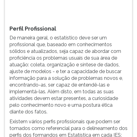
capaz
TAB
de
e
abordar
depois
com
F.
Perfil Profissional
...
Para
De maneira geral, o estatístico deve ser um
pausar
profissional que, baseado em conhecimentos
a
sólidos e atualizados, seja capaz de abordar com
leitura
proficiência os problemas usuais de sua área de
pressione
atuação: coleta, organização e síntese de dados,
D
ajuste de modelos - e ter a capacidade de buscar
(primeira
informação para a solução de problemas novos e,
tecla
encontrando-as, ser capaz de entendê-las e
à
implementá-las. Além disto, em todas as suas
esquerda
atividades devem estar presentes, a curiosidade
do
pelo conhecimento novo e uma postura ética
F),
diante dos fatos.
para
continuar
Existem vários perfis profissionais que podem ser
pressione
tomados como referencial para o delineamento dos
G
perfis dos formandos em Estatística em cada IES: