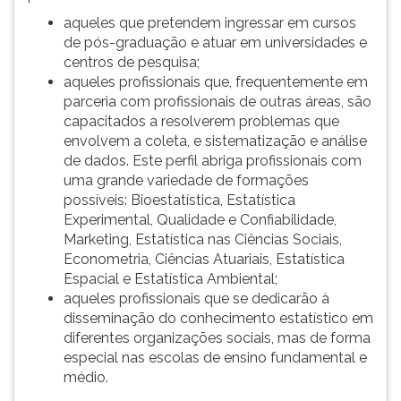
(primeira
aqueles que pretendem ingressar em cursos
tecla
de pós-graduação e atuar em universidades e
à
centros de pesquisa;
direita
aqueles profissionais que, frequentemente em
do
parceria com profissionais de outras áreas, são
F).
capacitados a resolverem problemas que
Para
envolvem a coleta, e sistematização e análise
ir
de dados. Este perfil abriga profissionais com
ao
uma grande variedade de formações
menu
possíveis: Bioestatística, Estatística
principal
Experimental, Qualidade e Confiabilidade,
pressione
Marketing, Estatística nas Ciências Sociais,
a
Econometria, Ciências Atuariais, Estatística
tecla
Espacial e Estatística Ambiental;
J
aqueles profissionais que se dedicarão à
e
disseminação do conhecimento estatístico em
depois
diferentes organizações sociais, mas de forma
F.
especial nas escolas de ensino fundamental e
Pressione
médio.
F
para