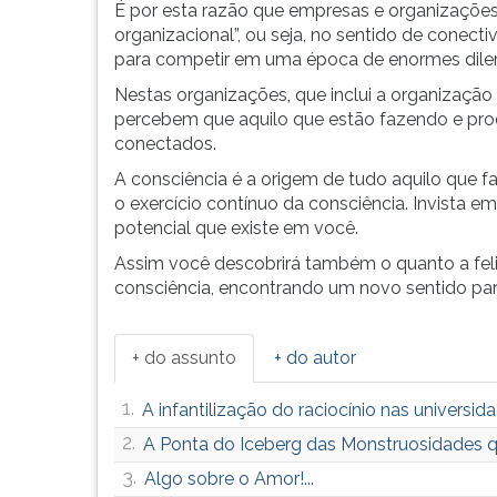
F
É por esta razão que empresas e organizações
para
organizacional”, ou seja, no sentido de conec
ouvir
para competir em uma época de enormes dilem
essa
Nestas organizações, que inclui a organizaçã
instrução
percebem que aquilo que estão fazendo e produ
novamente.
conectados.
A consciência é a origem de tudo aquilo que 
o exercício contínuo da consciência. Invista e
potencial que existe em você.
Assim você descobrirá também o quanto a feli
consciência, encontrando um novo sentido par
+ do assunto
+ do autor
1.
A infantilização do raciocínio nas universid
2.
A Ponta do Iceberg das Monstruosidades 
3.
Algo sobre o Amor!...