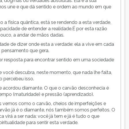
a, dogmas ou verdades absolutas. Ela é a sua
e nos une e que dá sentido e ordem ao mundo em que
 a física quântica, está se rendendo a esta verdade,
acidade de entender a realidade.É por esta razão
 pouco, a andar de mãos dadas.
ade de dizer onde esta a verdade: ela a vive em cada
u pensamento que gera.
hor resposta para encontrar sentido em uma sociedade
e você descubra, neste momento, que nada lhe falta,
 percebeu isso.
e acordou diamante. O que o carvão desconhecia é
 tempo (maturidade) e pressão (aprendizado).
 vemos como o carvão, cheios de imperfeições e
arvão já é o diamante, nós também somos perfeitos. O
 virá a ser nada: você já tem e já é tudo o que
iritualidade para sentir esta verdade.