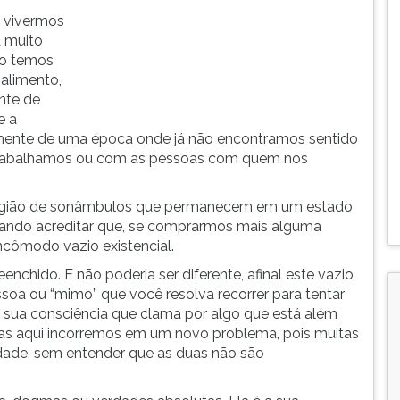
e vivermos
 muito
ão temos
 alimento,
nte de
e a
mente de uma época onde já não encontramos sentido
trabalhamos ou com as pessoas com quem nos
egião de sonâmbulos que permanecem em um estado
ntando acreditar que, se comprarmos mais alguma
ncômodo vazio existencial.
eenchido. E não poderia ser diferente, afinal este vazio
oa ou “mimo” que você resolva recorrer para tentar
 sua consciência que clama por algo que está além
. Mas aqui incorremos em um novo problema, pois muitas
idade, sem entender que as duas não são