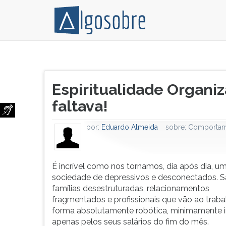
É
Pressione
incrível
TAB
Título
como
e
Espiritualidade Organiz
do
nos
depois
artigo:
faltava!
tornamos,
F
dia
para
após
ouvir
por:
Eduardo Almeida
sobre:
Comportam
dia,
o
uma
conteúdo
sociedade
principal
É incrível como nos tornamos, dia após dia, u
de
desta
sociedade de depressivos e desconectados. 
depressivos
tela.
famílias desestruturadas, relacionamentos
e
Para
fragmentados e profissionais que vão ao traba
desconectados.
pular
forma absolutamente robótica, minimamente i
São
essa
apenas pelos seus salários do fim do mês.