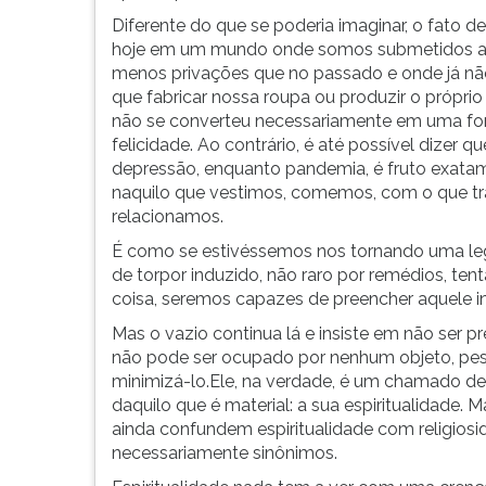
famílias
leitura
desestruturadas,
pressione
Diferente do que se poderia imaginar, o fato d
relacionamentos
TAB
hoje em um mundo onde somos submetidos a
fragment...
e
menos privações que no passado e onde já n
depois
que fabricar nossa roupa ou produzir o próprio
F.
não se converteu necessariamente em uma fo
Para
felicidade. Ao contrário, é até possível dizer qu
pausar
depressão, enquanto pandemia, é fruto exata
a
naquilo que vestimos, comemos, com o que 
leitura
relacionamos.
pressione
É como se estivéssemos nos tornando uma l
D
de torpor induzido, não raro por remédios, te
(primeira
coisa, seremos capazes de preencher aquele i
tecla
Mas o vazio continua lá e insiste em não ser pr
à
não pode ser ocupado por nenhum objeto, pess
esquerda
minimizá-lo.Ele, na verdade, é um chamado de
do
daquilo que é material: a sua espiritualidade
F),
ainda confundem espiritualidade com religios
para
necessariamente sinônimos.
continuar
pressione