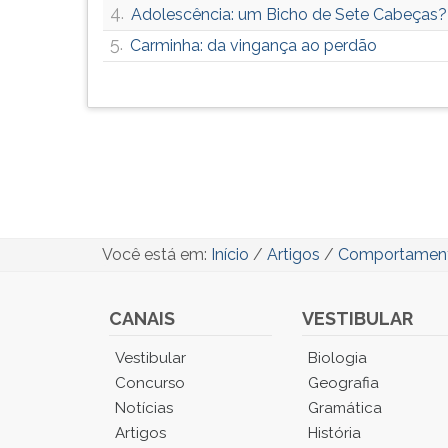
4.
Adolescência: um Bicho de Sete Cabeças?
5.
Carminha: da vingança ao perdão
Você está em:
Início
/
Artigos
/
Comportamen
CANAIS
VESTIBULAR
Você
Vestibular
Biologia
está
Concurso
Geografia
no
Notícias
Gramática
Menu
Artigos
História
Principal.