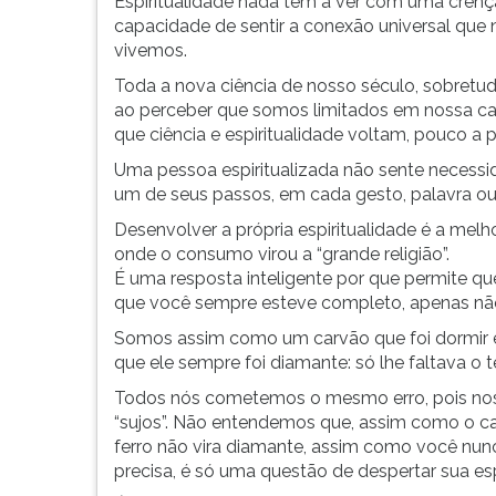
Espiritualidade nada tem a ver com uma crenç
G
capacidade de sentir a conexão universal qu
(primeira
vivemos.
tecla
Toda a nova ciência de nosso século, sobretudo
à
ao perceber que somos limitados em nossa cap
direita
que ciência e espiritualidade voltam, pouco a
do
F).
Uma pessoa espiritualizada não sente necessid
Para
um de seus passos, em cada gesto, palavra o
ir
Desenvolver a própria espiritualidade é a mel
ao
onde o consumo virou a “grande religião”.
menu
É uma resposta inteligente por que permite qu
principal
que você sempre esteve completo, apenas não
pressione
a
Somos assim como um carvão que foi dormir 
tecla
que ele sempre foi diamante: só lhe faltava o
J
Todos nós cometemos o mesmo erro, pois nos
e
“sujos”. Não entendemos que, assim como o c
depois
ferro não vira diamante, assim como você nunca
F.
precisa, é só uma questão de despertar sua esp
Pressione