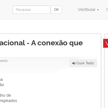
Vestibular
acional - A conexão que
ento
Ouvir Texto
ma
São
lho de
nspirados