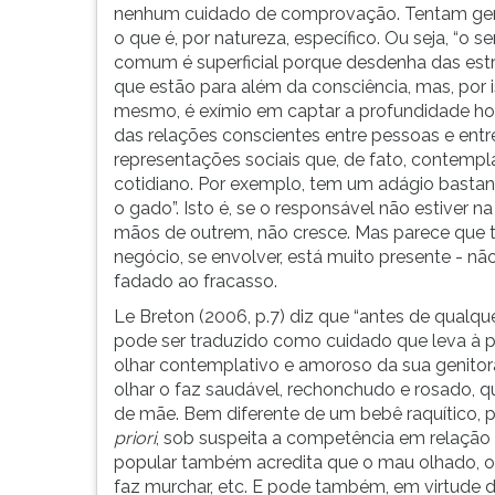
deixando
leitura
nenhum cuidado de comprovação. Tentam gen
marcas
pressione
o que é, por natureza, específico. Ou seja, “o s
profunda...
TAB
comum é superficial porque desdenha das estr
e
que estão para além da consciência, mas, por 
depois
mesmo, é exímio em captar a profundidade ho
F.
das relações conscientes entre pessoas e entr
Para
representações sociais que, de fato, contemp
pausar
cotidiano. Por exemplo, tem um adágio bastan
a
o gado”. Isto é, se o responsável não estiver 
leitura
mãos de outrem, não cresce. Mas parece que tu
pressione
negócio, se envolver, está muito presente - nã
D
fadado ao fracasso.
(primeira
Le Breton (2006, p.7) diz que “antes de qualque
tecla
pode ser traduzido como cuidado que leva à p
à
olhar contemplativo e amoroso da sua genito
esquerda
olhar o faz saudável, rechonchudo e rosado, q
do
de mãe. Bem diferente de um bebê raquítico, 
F),
priori
, sob suspeita a competência em relação a
para
popular também acredita que o mau olhado, ou s
continuar
faz murchar, etc. E pode também, em virtude da
pressione