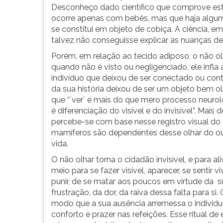
Desconheço dado científico que comprove este 
G
ocorre apenas com bebês, mas que haja alguma
(primeira
se constitui em objeto de cobiça. A ciência, 
tecla
talvez não conseguisse explicar as nuanças d
à
direita
Porém, em relação ao tecido adiposo, o não olh
do
quando não é visto ou negligenciado, ele infla 
F).
indivíduo que deixou de ser conectado ou c
Para
da sua história deixou de ser um objeto bem o
ir
que “´ver` é mais do que mero processo neuroló
ao
é diferenciação do visível e do invisível”. Mais
menu
percebe-se com base nesse registro visual do 
principal
mamíferos são dependentes desse olhar do outr
pressione
vida.
a
O não olhar torna o cidadão invisível, e para al
tecla
meio para se fazer visível, aparecer, se sentir
J
punir, de se matar aos poucos em virtude da su
e
frustração, da dor, da raiva dessa falta para si.
depois
modo que a sua ausência arremessa o indivíd
F.
conforto e prazer nas refeições. Esse ritual 
Pressione