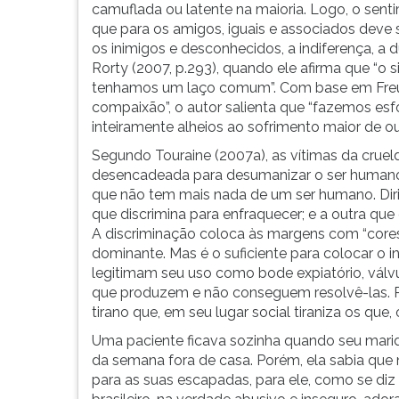
camuflada ou latente na maioria. Logo, o sen
que para os amigos, iguais e associados deve s
os inimigos e desconhecidos, a indiferença, a d
Rorty (2007, p.293), quando ele afirma que “
tenhamos um laço comum”. Com base em Freud 
compaixão”, o autor salienta que “fazemos es
inteiramente alheios ao sofrimento maior de out
Segundo Touraine (2007a), as vítimas da crueld
desencadeada para desumanizar o ser humano,
que não tem mais nada de um ser humano. Diri
que discrimina para enfraquecer; e a outra que 
A discriminação coloca às margens com “cores
dominante. Mas é o suficiente para colocar o i
legitimam seu uso como bode expiatório, válvu
que produzem e não conseguem resolvê-las. Pa
tirano que, em seu lugar social tiraniza os que,
Uma paciente ficava sozinha quando seu marido
da semana fora de casa. Porém, ela sabia que
para as suas escapadas, para ele, como se di