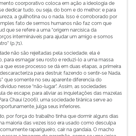
timento coorporativo coloca em ação a ideologia de
e dedicar tudo, ou seja, do bom e do melhor; e para
ureza, a guilhotina ou o nada. Isso é corroborado por
o simples fato de sermos humanos não faz com que
que se refere a uma “origem narcísica da
forços intermináveis para ajudar um amigo e somos
ro” (p.71).
ade não são rejeitadas pela sociedade, ela é
 para esmagar seu rosto e reduzi-lo a uma massa
a que esse processo se dá em duas etapas, a primeira
descaracteriza para destruir, fazendo o sentir-se Nada.
” que somente no seu aparente diferencia do
ndivíduo nesse “não-lugar”. Assim, as sociedades
la de escape, para aliviar as inquietações das mazelas
ra Chauí (2006), uma sociedade tirânica serve ao
 oportunamente, julga seus inferiores.
, por força do trabalho tinha que dormir alguns dias
 na maioria das vezes isso era usado como desculpa
z comumente raparigueiro, cair na gandaia. O macho