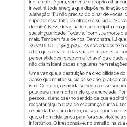
indiferente. Agora, somente o próprio olhar co
investirá toda energia que dispõe na fixação 
alienação: “Eu não preciso do olhar de vocês, d
suportar essa falta do olhar, é o suicídio: “
de mim”. Nesse imaginário que precipita um ge
sua singularidade. Todavia, “com sua morte o 
mais. Também fala de nós. Demonstra, [...] qu
KOVADLOFF, 1983, p.24). As sociedades têm si
à toa que a maioria das suas instituições se 
personalidades recebem a “chave” da cidade, e
não criam identidades singulares nem relações,
Uma vez que, a destruição na credibilidade d
acaso que muitos suicídios se dão, praticament
isto”. Contudo, o suicida se nega a esse socorr
pula para uma morte meio que anunciada. Por
pessoal, silenciosa (no sentido de que é solitá
resgatar algum filete de esperança numa últim
o suicida faz para dentro, ou seja, aponta e d
que, o homicida lança para fora sua violência
infortúnios. O irresponsável no transito, na sua