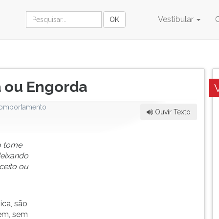
Vestibular
a ou Engorda
omportamento
Ouvir Texto
o tome
deixando
ceito ou
ica, são
gem, sem