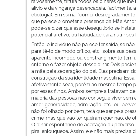
raivosamente, tritura todos os olhares que lh
F
alívio e da vingança desencadeia, facilmente
para
etiologia). Em suma, “comer desregradament
ouvir
que parece prometer a presença da Mãe Amoro
essa
pode-se dizer que esse desequilíbrio se inst
instrução
potencial afetivo, ou habilidade para nutrir s
novamente.
Então, o indivíduo não parece ter saída, se não
para tê-lo de modo crítico, etc., sobre sua p
aparente incômodo ou constrangimento tem u
entorno o fazer objeto desse olhar. Dois pac
a mãe pela separação do pai. Eles precisam d
construção da sua identidade masculina. Essa m
afetivamente seca, porém ao mesmo tempo perm
por esses filhos. Ambos sempre a tratavam de
maioria das pessoas não consegue viver sem ess
amor, generosidade, admiração, etc.; ou, perver
não foi olhado por bem, terá que ser pela pres
crime, mas que vão ter, queiram quer não, de ol
O olhar espontâneo de aceitação ou perverso da
pira, enlouquece. Assim, ele não mais precisa 