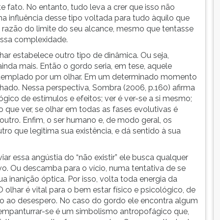
fato. No entanto, tudo leva a crer que isso não
 influência desse tipo voltada para tudo àquilo que
em razão do limite do seu alcance, mesmo que tentasse
essa complexidade.
ar estabelece outro tipo de dinâmica. Ou seja,
ainda mais. Então o gordo seria, em tese, aquele
ontemplado por um olhar. Em um determinado momento
lhado. Nessa perspectiva, Sombra (2006, p.160) afirma
gico de estímulos e efeitos; ver é ver-se a si mesmo;
 do que ver, se olhar em todas as fases evolutivas é
outro. Enfim, o ser humano e, de modo geral, os
o que legitima sua existência, e dá sentido à sua
iviar essa angústia do “não existir” ele busca qualquer
 vivo. Ou descamba para o vício, numa tentativa de se
a inanição óptica. Por isso, volta toda energia da
 O olhar é vital para o bem estar físico e psicológico, de
uo ao desespero. No caso do gordo ele encontra algum
de empanturrar-se é um simbolismo antropofágico que,