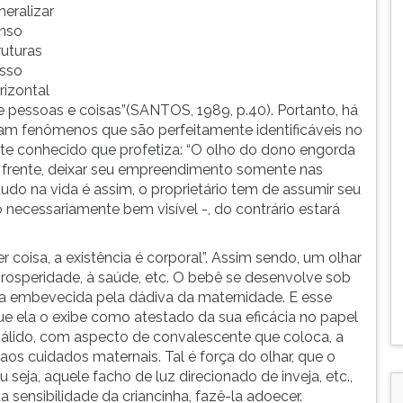
eralizar
enso
uturas
isso
rizontal
e pessoas e coisas”(SANTOS, 1989, p.40). Portanto, há
lam fenômenos que são perfeitamente identificáveis no
te conhecido que profetiza: “O olho do dono engorda
na frente, deixar seu empreendimento somente nas
do na vida é assim, o proprietário tem de assumir seu
o necessariamente bem visível -, do contrário estará
r coisa, a existência é corporal”. Assim sendo, um olhar
rosperidade, à saúde, etc. O bebê se desenvolve sob
ra embevecida pela dádiva da maternidade. E esse
ue ela o exibe como atestado da sua eficácia no papel
pálido, com aspecto de convalescente que coloca, a
os cuidados maternais. Tal é força do olhar, que o
eja, aquele facho de luz direcionado de inveja, etc.,
 sensibilidade da criancinha, fazê-la adoecer.