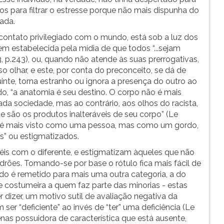
os para filtrar o estresse porque não mais dispunha do
ada.
o contato privilegiado com o mundo, está sob a luz dos
em estabelecida pela mídia de que todos “...sejam
3, p.243), ou, quando não atende às suas prerrogativas,
so olhar, e este, por conta do preconceito, se dá de
inte, torna estranho ou ignora a presença do outro ao
do, “a anatomia é seu destino. O corpo não é mais
da sociedade, mas ao contrário, aos olhos do racista,
 são os produtos inalteráveis de seu corpo” (Le
o é mais visto como uma pessoa, mas como um gordo,
es” ou estigmatizados.
uéis com o diferente, e estigmatizam àqueles que não
ões. Tomando-se por base o rótulo fica mais fácil de
nado é remetido para mais uma outra categoria, a do
a e costumeira a quem faz parte das minorias - estas
 dizer, um motivo sutil de avaliação negativa da
er “deficiente” ao invés de “ter” uma deficiência (Le
nas possuidora de característica que está ausente,