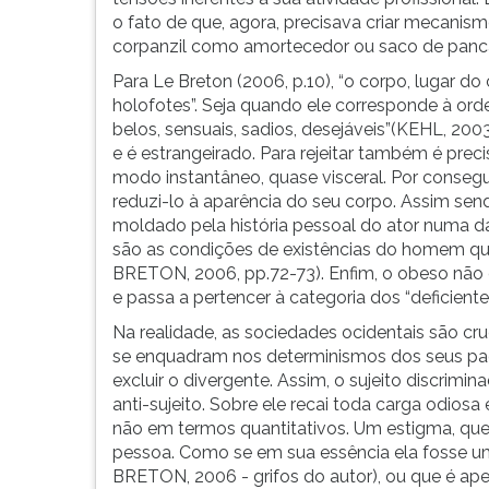
o fato de que, agora, precisava criar mecanism
corpanzil como amortecedor ou saco de panc
Para Le Breton (2006, p.10), “o corpo, lugar d
holofotes”. Seja quando ele corresponde à ord
belos, sensuais, sadios, desejáveis”(KEHL, 200
e é estrangeirado. Para rejeitar também é preci
modo instantâneo, quase visceral. Por consegu
reduzi-lo à aparência do seu corpo. Assim sen
moldado pela história pessoal do ator numa da
são as condições de existências do homem que
BRETON, 2006, pp.72-73). Enfim, o obeso nã
e passa a pertencer à categoria dos “deficient
Na realidade, as sociedades ocidentais são cr
se enquadram nos determinismos dos seus padr
excluir o divergente. Assim, o sujeito discrimi
anti-sujeito. Sobre ele recai toda carga odios
não em termos quantitativos. Um estigma, quer
pessoa. Como se em sua essência ela fosse um s
BRETON, 2006 - grifos do autor), ou que é ape