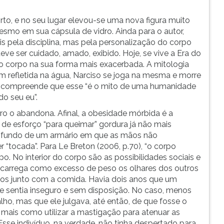
to, e no seu lugar elevou-se uma nova figura muito
mesmo em sua cápsula de vidro. Ainda para o autor,
 pela disciplina, mas pela personalização do corpo
deve ser cuidado, amado, exibido. Hoje, se vive a Era do
 ao corpo na sua forma mais exacerbada. A mitologia
m refletida na água, Narciso se joga na mesma e morre
1) compreende que esse “é o mito de uma humanidade
do seu eu”.
ro o abandona. Afinal, a obesidade mórbida é a
 de esforço “para queimar” gordura já não mais
o fundo de um armário em que as mãos não
 “tocada”. Para Le Breton (2006, p.70), “o corpo
po. No interior do corpo são as possibilidades sociais e
 carrega como excesso de peso os olhares dos outros
dos junto com a comida. Havia dois anos que um
, se sentia inseguro e sem disposição. No caso, menos
balho, mas que ele julgava, até então, de que fosse o
ais como utilizar a mastigação para atenuar as
 Esse indivíduo, na verdade, não tinha despertado para