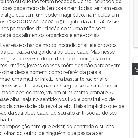
e faltam ou que lhe foram negados. Como resultado do
, a obesidade mórbida (embora nem todas tenham essa
e é algo que tem um poder magnético, na medida em
sa”(WOODMAN, 2002, p.51 - grifo da autora). Assim,
ala nos primórdios da relação com uma mãe sem
eu bebê dos alimentos orgânicos e emocionais.
 tiver esse olhar de modo incondicional, ele provoca
essoa por causa da gordura ou obesidade. Mas nesse
m gozo perverso despertado pela obrigação do
ientes, irmãos, jovens obesos mórbidos não perdoavam
o olhar desse homem como referência para a
ãe, uma mulher infeliz, era bastante racional e
issiva. Todavia, não conseguia se fazer respeitar
 modo depreciativo, viviam num eterno embate. A
e olhar, seja no sentido positivo e construtivo de
so da crueldade, da revolta, etc. Deixa implícito que, se
são da sua obesidade, do seu ato anti-social, do seu
há-lo.
 imposição tem que existir, do contrário o sujeito
do olhar do outro, de ninguém, que passa a ser