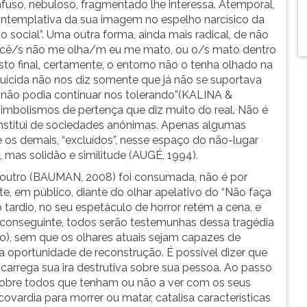
nfuso, nebuloso, fragmentado lhe interessa. Atemporal,
contemplativa da sua imagem no espelho narcísico da
o social”. Uma outra forma, ainda mais radical, de não
Se você/s não me olha/m eu me mato, ou o/s mato dentro
sto final, certamente, o entorno não o tenha olhado na
suicida não nos diz somente que já não se suportava
e não podia continuar nos tolerando”(KALINA &
mbolismos de pertença que diz muito do real. Não é
constitui de sociedades anônimas. Apenas algumas
 os demais, “excluídos”, nesse espaço do não-lugar
 mas solidão e similitude (AUGÉ, 1994).
o outro (BAUMAN, 2008) foi consumada, não é por
e, em público, diante do olhar apelativo do “Não faça
o tardio, no seu espetáculo de horror retém a cena, e
 conseguinte, todos serão testemunhas dessa tragédia
rio), sem que os olhares atuais sejam capazes de
a oportunidade de reconstrução. É possível dizer que
escarrega sua ira destrutiva sobre sua pessoa. Ao passo
 sobre todos que tenham ou não a ver com os seus
 covardia para morrer ou matar, catalisa características