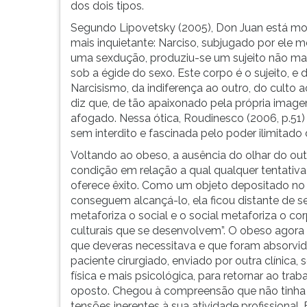
dos dois tipos.
Segundo Lipovetsky (2005), Don Juan está mor
mais inquietante: Narciso, subjugado por ele 
uma sexdução, produziu-se um sujeito não mais
sob a égide do sexo. Este corpo é o sujeito, e 
Narcisismo, da indiferença ao outro, do culto
diz que, de tão apaixonado pela própria image
afogado. Nessa ótica, Roudinesco (2006, p.5
sem interdito e fascinada pelo poder ilimitado 
Voltando ao obeso, a ausência do olhar do out
condição em relação a qual qualquer tentativa
oferece êxito. Como um objeto depositado n
conseguem alcançá-lo, ela ficou distante de ser
metaforiza o social e o social metaforiza o cor
culturais que se desenvolvem”. O obeso agora
que deveras necessitava e que foram absorvi
paciente cirurgiado, enviado por outra clínica
física e mais psicológica, para retornar ao tra
oposto. Chegou à compreensão que não tinha m
tensões inerentes à sua atividade profissional.