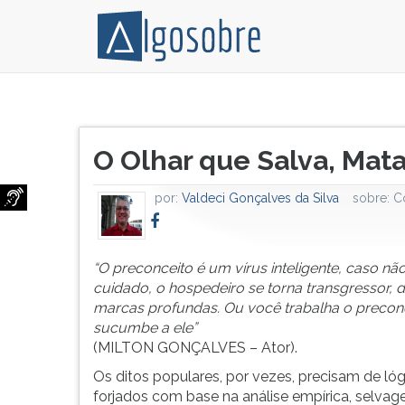
“O
Pressione
preconceito
TAB
Título
é
e
O Olhar que Salva, Mat
do
um
depois
artigo:
vírus
F
por:
Valdeci Gonçalves da Silva
sobre:
C
inteligente,
para
caso
ouvir
não
o
tome
conteúdo
“O preconceito é um vírus inteligente, caso nã
cuidado,
principal
cuidado, o hospedeiro se torna transgressor, 
o
desta
marcas profundas. Ou você trabalha o precon
hospedeiro
tela.
sucumbe a ele”
se
Para
(MILTON GONÇALVES – Ator).
torna
pular
Os ditos populares, por vezes, precisam de lóg
transgressor,
essa
forjados com base na análise empírica, selva