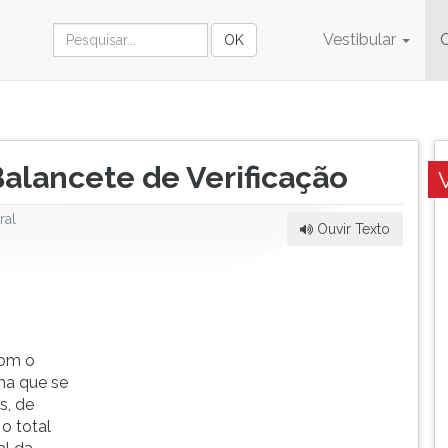
Vestibular
Balancete de Verificação
ral
Ouvir Texto
com o
rma que se
s, de
o total