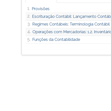
G
1.
Provisões
(primeira
tecla
2.
Escrituração Contábil: Lançamento Contábi
à
3.
Regimes Contábeis: Terminologia Contábil
direita
do
4.
Operações com Mercadorias: 1.2. Inventári
F).
5.
Funções da Contabilidade
Para
ir
ao
menu
principal
pressione
a
tecla
J
e
depois
F.
Pressione