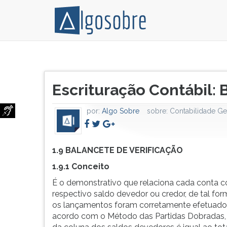
É
Pressione
o
TAB
Título
demonstrativo
e
Escrituração Contábil: 
do
que
depois
artigo:
relaciona
F
por:
Algo Sobre
sobre:
Contabilidade Ge
cada
para
conta
ouvir
com
o
o
conteúdo
1.9 BALANCETE DE VERIFICAÇÃO
respectivo
principal
1.9.1 Conceito
saldo
desta
É o demonstrativo que relaciona cada conta 
devedor
tela.
respectivo saldo devedor ou credor, de tal fo
ou
Para
os lançamentos foram corretamente efetuado
credor,
pular
acordo com o Método das Partidas Dobradas, 
de
essa