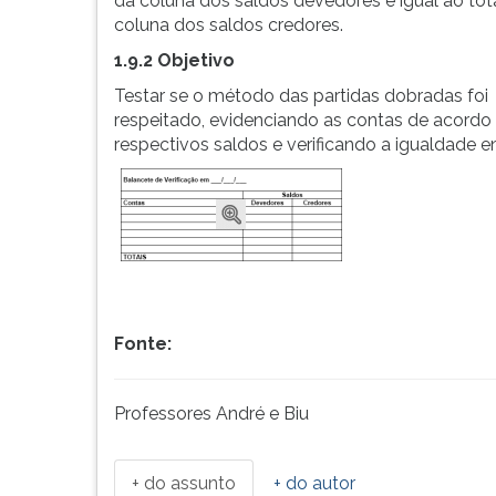
da coluna dos saldos devedores é igual ao tot
tal
leitura
coluna dos saldos credores.
forma
pressione
que
TAB
1.9.2 Objetivo
se
e
Testar se o método das partidas dobradas foi
os
depois
respeitado, evidenciando as contas de acord
lançamentos
F.
respectivos saldos e verificando a igualdade 
foram
Para
corretamente
pausar
efetuados...
a
leitura
pressione
D
(primeira
tecla
à
Fonte:
esquerda
do
Professores André e Biu
F),
para
continuar
+ do assunto
+ do autor
pressione