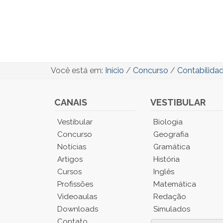
Você está em:
Início
/
Concurso
/
Contabilida
CANAIS
VESTIBULAR
Você
Vestibular
Biologia
está
Concurso
Geografia
no
Notícias
Gramática
Menu
Artigos
História
Principal.
Cursos
Inglês
Pressione
TAB
Profissões
Matemática
e
Videoaulas
Redação
depois
Downloads
Simulados
F
Contato