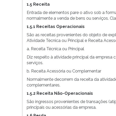
G
1.5 Receita
(primeira
Entrada de elementos pare o ativo sob a forma 
tecla
normalmente a venda de bens ou serviços. Cla
à
1.5.1 Receitas Operacionais
direita
do
São as receitas provenientes do objeto de exp
F).
Atividade Técnica ou Principal e Receita Aces
Para
a. Receita Técnica ou Principal
ir
ao
Diz respeito à atividade principal da empresa
menu
serviços.
principal
b. Receita Acessória ou Complementar
pressione
a
Normalmente decorrem da receita da atividade
tecla
complementares.
J
1.5.2 Receita Não-Operacionais
e
depois
São ingressos provenientes de transações (atíp
F.
principais ou acessórias da empresa.
Pressione
1.6 Perda