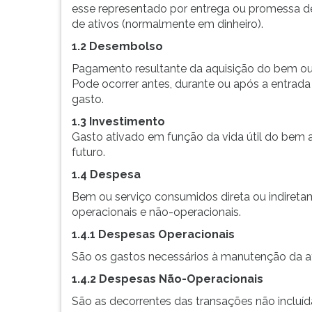
ire...
leitura
esse representado por entrega ou promessa d
pressione
de ativos (normalmente em dinheiro).
TAB
1.2 Desembolso
e
depois
Pagamento resultante da aquisição do bem ou 
F.
Pode ocorrer antes, durante ou após a entrad
Para
gasto.
pausar
1.3 Investimento
a
Gasto ativado em função da vida útil do bem a
leitura
futuro.
pressione
D
1.4 Despesa
(primeira
Bem ou serviço consumidos direta ou indireta
tecla
operacionais e não-operacionais.
à
esquerda
1.4.1 Despesas Operacionais
do
São os gastos necessários à manutenção da a
F),
para
1.4.2 Despesas Não-Operacionais
continuar
São as decorrentes das transações não incluíd
pressione