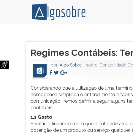
Considerando
Pressione
que
TAB
Título
a
e
Regimes Contábeis: Te
do
utilização
depois
artigo:
de
F
por:
Algo Sobre
sobre:
Contabilidade Ge
uma
para
terminologia
ouvir
homogênea
o
simplifica
conteúdo
Considerando que a utilização de uma termino
o
principal
homogênea simplifica o entendimento e facilit
entendimento
desta
comunicação, iremos definir a seguir alguns t
e
tela.
contábeis.
facilita
Para
1.1 Gasto
a
pular
Sacrifício financeiro com que a entidade arca p
comunicação,
essa
obtenção de um produto ou serviço qualquer, s