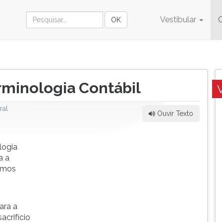
Vestibular
rminologia Contábil
ral
Ouvir Texto
logia
a a
ermos
ara a
acrifício