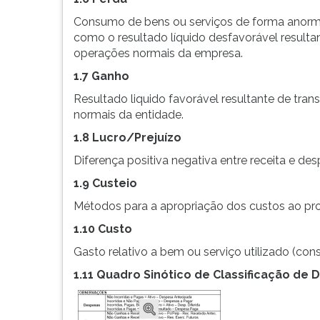
F
para
Consumo de bens ou serviços de forma anorma
ouvir
como o resultado líquido desfavorável resulta
essa
operações normais da empresa.
instrução
1.7 Ganho
novamente.
Resultado liquido favorável resultante de tra
normais da entidade.
1.8 Lucro/Prejuízo
Diferença positiva negativa entre receita e de
1.9 Custeio
Métodos para a apropriação dos custos ao pr
1.10 Custo
Gasto relativo a bem ou serviço utilizado (co
1.11 Quadro Sinótico de Classificação de