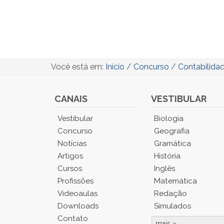
Você está em:
Início
/
Concurso
/
Contabilida
CANAIS
VESTIBULAR
Você
Vestibular
Biologia
está
Concurso
Geografia
no
Notícias
Gramática
Menu
Artigos
História
Principal.
Cursos
Inglês
Pressione
TAB
Profissões
Matemática
e
Videoaulas
Redação
depois
Downloads
Simulados
F
Contato
para
mais »