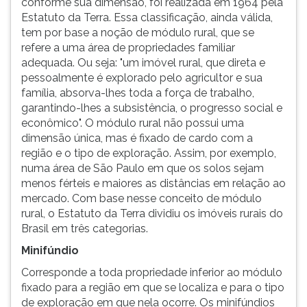
conforme sua dimensão, foi realizada em 1964 pela
(primeira
Estatuto da Terra. Essa classificação, ainda válida,
tecla
tem por base a noção de módulo rural, que se
à
refere a uma área de propriedades familiar
direita
adequada. Ou seja: "um imóvel rural, que direta e
do
pessoalmente é explorado pelo agricultor e sua
F).
família, absorva-lhes toda a força de trabalho,
Para
garantindo-lhes a subsistência, o progresso social e
ir
econômico". O módulo rural não possui uma
ao
dimensão única, mas é fixado de cardo com a
menu
região e o tipo de exploração. Assim, por exemplo,
principal
numa área de São Paulo em que os solos sejam
pressione
menos férteis e maiores as distâncias em relação ao
a
mercado. Com base nesse conceito de módulo
tecla
rural, o Estatuto da Terra dividiu os imóveis rurais do
J
Brasil em três categorias.
e
depois
Minifúndio
F.
Corresponde a toda propriedade inferior ao módulo
Pressione
fixado para a região em que se localiza e para o tipo
F
de exploração em que nela ocorre. Os minifúndios
para