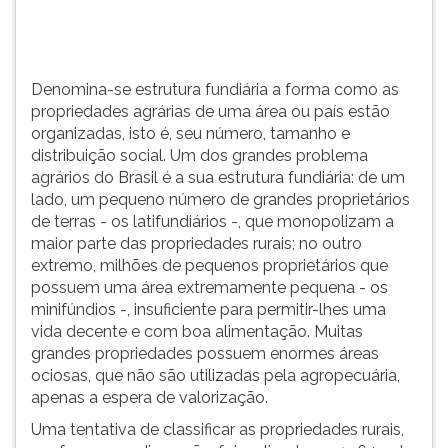
isto...
TAB
e
depois
F.
Denomina-se estrutura fundiária a forma como as
Para
propriedades agrárias de uma área ou país estão
pausar
organizadas, isto é, seu número, tamanho e
a
distribuição social. Um dos grandes problema
leitura
agrários do Brasil é a sua estrutura fundiária: de um
pressione
lado, um pequeno número de grandes proprietários
D
de terras - os latifundiários -, que monopolizam a
(primeira
maior parte das propriedades rurais; no outro
tecla
extremo, milhões de pequenos proprietários que
à
possuem uma área extremamente pequena - os
esquerda
minifúndios -, insuficiente para permitir-lhes uma
do
vida decente e com boa alimentação. Muitas
F),
grandes propriedades possuem enormes áreas
para
ociosas, que não são utilizadas pela agropecuária,
continuar
apenas a espera de valorização.
pressione
Uma tentativa de classificar as propriedades rurais,
G