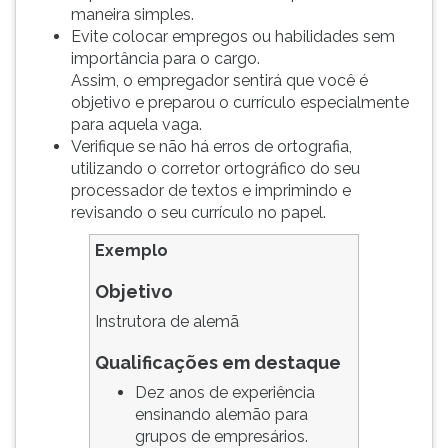
(primeira
maneira simples.
tecla
Evite colocar empregos ou habilidades sem
à
importância para o cargo.
direita
Assim, o empregador sentirá que você é
do
objetivo e preparou o currículo especialmente
F).
para aquela vaga.
Para
Verifique se não há erros de ortografia,
ir
utilizando o corretor ortográfico do seu
ao
processador de textos e imprimindo e
menu
revisando o seu currículo no papel.
principal
pressione
Exemplo
a
Objetivo
tecla
J
Instrutora de alemã
e
depois
Qualificações em destaque
F.
Dez anos de experiência
Pressione
ensinando alemão para
F
grupos de empresários.
para