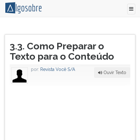
O
Pressione
conteúdo
TAB
Título
de
e
3.3. Como Preparar o
do
seu
depois
artigo:
Texto para o Conteúdo
currículo
F
exige
para
muita
ouvir
por:
Revista Você S/A
Ouvir Texto
atenção
o
aos
conteúdo
detalhes,
principal
já
desta
que
tela.
um
Para
pequeno
pular
erro
essa
pode
leitura
depreciar
pressione