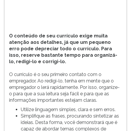
todo
TAB
o
e
currículo.
depois
Para
F.
isso,
Para
O conteúdo de seu currículo exige muita
reserve
pausar
atenção aos detalhes, já que um pequeno
bastant...
a
erro pode depreciar todo o currículo. Para
leitura
isso, reserve bastante tempo para organizá-
pressione
lo, redigi-lo e corrigi-lo.
D
(primeira
O currículo é o seu primeiro contato com o
tecla
empregador. Ao redigi-lo, tenha em mente que o
à
empregador o lerá rapidamente. Por isso, organize-
esquerda
o para que a sua leitura seja fácil e para que as
do
informações importantes estejam claras.
F),
para
Utilize linguagem simples, clara e sem erros.
continuar
Simplifique as frases, procurando sintetizar as
pressione
ideias. Desta forma, você demonstrará que é
G
capaz de abordar temas complexos de