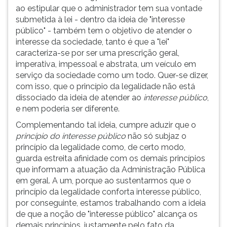
ao estipular que o administrador tem sua vontade
ouvir
submetida à lei - dentro da ideia de "interesse
essa
público" - também tem o objetivo de atender o
instrução
interesse da sociedade, tanto é que a "lei"
novamente.
caracteriza-se por ser uma prescrição geral,
imperativa, impessoal e abstrata, um veículo em
serviço da sociedade como um todo. Quer-se dizer,
com isso, que o princípio da legalidade não está
dissociado da ideia de atender ao
interesse público
,
e nem poderia ser diferente.
Complementando tal ideia, cumpre aduzir que o
princípio do interesse público
não só subjaz o
princípio da legalidade como, de certo modo,
guarda estreita afinidade com os demais princípios
que informam a atuação da Administração Pública
em geral. A um, porque ao sustentarmos que o
princípio da legalidade conforta interesse público,
por conseguinte, estamos trabalhando com a ideia
de que a noção de "interesse público" alcança os
demais princípios, justamente pelo fato da