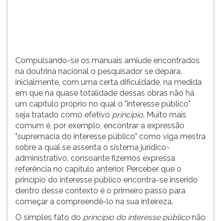
dificuldade,
TAB
na
e
medida
depois
em
F.
que...
Para
Compulsando-se os manuais amiúde encontrados
pausar
na doutrina nacional o pesquisador se depara,
a
inicialmente, com uma certa dificuldade, na medida
leitura
em que na quase totalidade dessas obras não há
pressione
um capítulo próprio no qual o "interesse público"
D
seja tratado como efetivo
princípio
. Muito mais
(primeira
comum é, por exemplo, encontrar a expressão
tecla
"supremacia do interesse público" como viga mestra
à
sobre a qual se assenta o sistema jurídico-
esquerda
administrativo, consoante fizemos expressa
do
referência no capítulo anterior. Perceber que o
F),
princípio do interesse público encontra-se inserido
para
dentro desse contexto é o primeiro passo para
continuar
começar a compreendê-lo na sua inteireza.
pressione
G
O simples fato do
princípio do interesse público
não