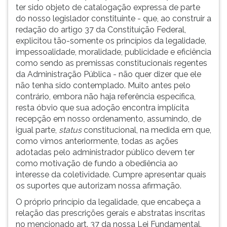
(primeira
ter sido objeto de catalogação expressa de parte
tecla
do nosso legislador constituinte - que, ao construir a
à
redação do artigo 37 da Constituição Federal,
direita
explicitou tão-somente os princípios da legalidade,
do
impessoalidade, moralidade, publicidade e eficiência
F).
como sendo as premissas constitucionais regentes
Para
da Administração Pública - não quer dizer que ele
ir
não tenha sido contemplado. Muito antes pelo
ao
contrário, embora não haja referência específica,
menu
resta óbvio que sua adoção encontra implícita
principal
recepção em nosso ordenamento, assumindo, de
pressione
igual parte,
status
constitucional, na medida em que,
a
como vimos anteriormente, todas as ações
tecla
adotadas pelo administrador público devem ter
J
como motivação de fundo a obediência ao
e
interesse da coletividade. Cumpre apresentar quais
depois
os suportes que autorizam nossa afirmação.
F.
O próprio princípio da legalidade, que encabeça a
Pressione
relação das prescrições gerais e abstratas inscritas
F
no mencionado art. 37 da nossa Lei Fundamental,
para