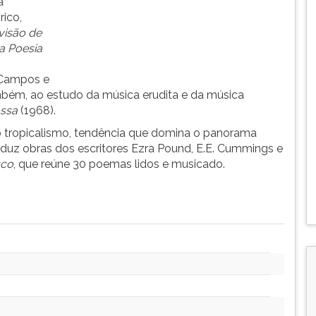
a
rico,
visão de
a Poesia
 Campos e
ambém, ao estudo da música erudita e da música
ssa
(1968).
o tropicalismo, tendência que domina o panorama
raduz obras dos escritores Ezra Pound, E.E. Cummings e
sco
, que reúne 30 poemas lidos e musicado.