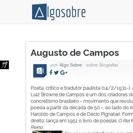
Poeta,
Pressione
crítico
TAB
Título
e
e
Augusto de Campos
do
tradutor
depois
artigo:
paulista
F
por:
Algo Sobre
sobre:
Biografias
(14/2/1931-).
para
Augusto
ouvir
Luiz
o
Browne
conteúdo
Poeta, crítico e tradutor paulista (14/2/1931-)
de
principal
Luiz Browne de Campos é um dos criadores d
Campos
desta
concretismo brasileiro - movimento que revol
é
tela.
poesia a partir da década de 50 -, ao lado do 
um
Para
Haroldo de Campos e de Décio Pignatari. Fo
dos
pular
direito, lança em 1951 o livro de poesias
O Rei 
criadores
essa
Reino
.