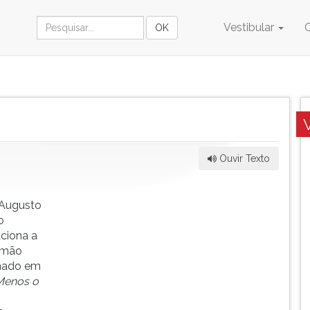
Vestibular
Ouvir Texto
. Augusto
o
uciona a
irmão
rmado em
Menos o