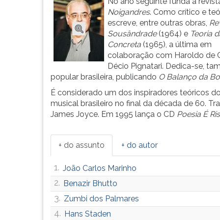
do
leitura
No ano seguinte funda a revist
concretismo
pressione
Noigandres
. Como crítico e teó
brasileiro
TAB
escreve, entre outras obras,
Re
-
e
Sousândrade
(1964) e
Teoria d
movimento
depois
Concreta
(1965), a última em
...
F.
colaboração com Haroldo de
Para
Décio Pignatari. Dedica-se, t
pausar
popular brasileira, publicando
O Balanço da Bo
a
É considerado um dos inspiradores teóricos d
leitura
musical brasileiro no final da década de 60. T
pressione
James Joyce. Em 1995 lança o CD
Poesia É Ri
D
(primeira
tecla
+ do assunto
+ do autor
à
esquerda
1.
João Carlos Marinho
do
2.
Benazir Bhutto
F),
para
3.
Zumbi dos Palmares
continuar
4.
Hans Staden
pressione