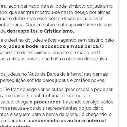
deu
, acompanhado de seu bode, símbolo do judaísmo.
 diabo, que sempre mostrou-se muito desejo por almas,
rnar o diabo, mas esse, sob pretexto de não levar
utra" barca. O judeu então tenta aproximar-se do anjo,
ida
desrespeitou o Cristianismo.
e o destino do judeu é ficar vagando sem destino pelo
o o judeu e bode rebocados em sua barca
. O
 ao fato de ter existido, durante o reinado de D.
aos cristãos novos, que tinha o objetivo de expulsa-
os judeus no "Auto da Barca do Inferno", nas demais
perseguição sofrida pelos judeus e cristãos novos.
r
. Ele traz consigo vários autos (processos) e pode ser
 a embarcar no batel infernal ele começa a
rsação, chega
o procurador
, trazendo consigo vários
m se recusa e os dois representantes do judiciário
tos e seguem para a barca da glória. Lá chegando, o
es embarquem,
condenando-os ao batel infernal
fício próprio
.