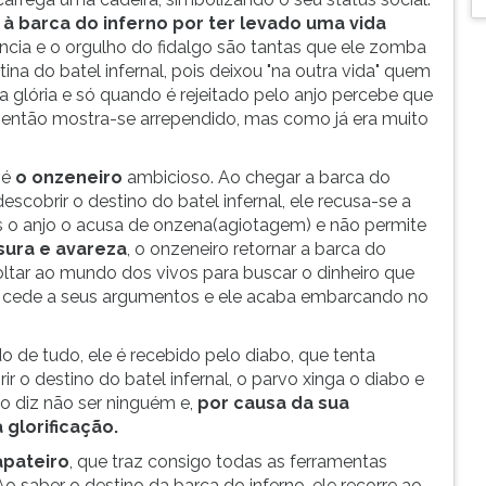
à barca do inferno por ter levado uma vida
ância e o orgulho do fidalgo são tantas que ele zomba
ina do batel infernal, pois deixou "na outra vida" quem
 da glória e só quando é rejeitado pelo anjo percebe que
então mostra-se arrependido, mas como já era muito
 é
o onzeneiro
ambicioso. Ao chegar a barca do
scobrir o destino do batel infernal, ele recusa-se a
as o anjo o acusa de onzena(agiotagem) e não permite
sura e avareza
, o onzeneiro retornar a barca do
oltar ao mundo dos vivos para buscar o dinheiro que
o cede a seus argumentos e ele acaba embarcando no
o de tudo, ele é recebido pelo diabo, que tenta
r o destino do batel infernal, o parvo xinga o diabo e
vo diz não ser ninguém e,
por causa da sua
glorificação.
apateiro
, que traz consigo todas as ferramentas
o saber o destino da barca do inferno, ele recorre ao