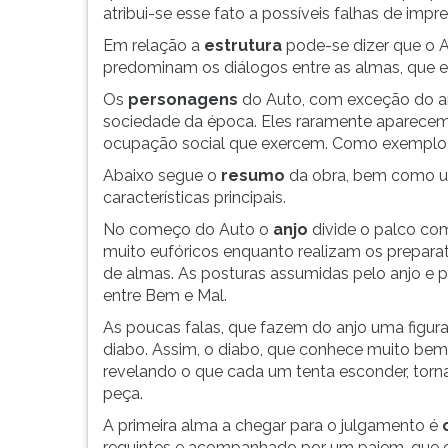
F
atribui-se esse fato a possíveis falhas de impr
para
Em relação a
estrutura
pode-se dizer que o A
ouvir
predominam os diálogos entre as almas, que e
essa
instrução
Os
personagens
do Auto, com exceção do an
novamente.
sociedade da época. Eles raramente aparecem 
ocupação social que exercem. Como exemplo pod
Abaixo segue o
resumo
da obra, bem como
características principais.
No começo do Auto o
anjo
divide o palco co
muito eufóricos enquanto realizam os preparati
de almas. As posturas assumidas pelo anjo e p
entre Bem e Mal.
As poucas falas, que fazem do anjo uma figura 
diabo. Assim, o diabo, que conhece muito be
revelando o que cada um tenta esconder, torn
peça.
A primeira alma a chegar para o julgamento é
requintes e acompanhado por um pajem, que ca