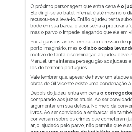
O próximo personagem que entra cena é
o ju
Ele dirigi-se ao batel infernal é até mesmo o
recusou-se a levá-lo. Então o judeu tenta subo
bode em sua barca, o aconselha a procurar a "o
mas o parvo o impede, alegando que ele em v
Por alguns instantes tem-se a impressão de qu
porto imaginário, mas
o diabo acaba levand
motivo de tanta discriminação ao judeu deve-se
Manuel, uma intensa perseguição aos judeus e 
los do território português.
Vale lembrar que, apesar de haver um ataque a
obras de Gil Vicente existe uma condenação à 
Depois do judeu, entra em cena
o corregedo
comparado aos juizes atuais. Ao ser convidado
argumentar em sua defesa. No meio da conve
livros. Ao ser convidado a embarcar, ele també
conversam sobre os crimes que cometeram jun
anjo, ajudado pelo parvo, não permite que el
por usarem o poder do judiciário em bene