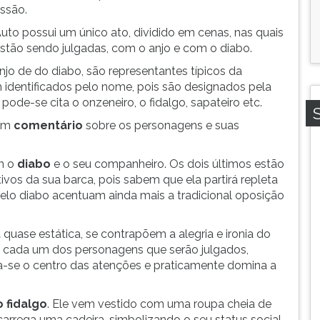
essão.
uto possui um único ato, dividido em cenas, nas quais
stão sendo julgadas, com o anjo e com o diabo.
jo de do diabo, são representantes típicos da
identificados pelo nome, pois são designados pela
e-se cita o onzeneiro, o fidalgo, sapateiro etc.
 um
comentário
sobre os personagens e suas
m o
diabo
e o seu companheiro. Os dois últimos estão
vos da sua barca, pois sabem que ela partirá repleta
elo diabo acentuam ainda mais a tradicional oposição
quase estática, se contrapõem a alegria e ironia do
m cada um dos personagens que serão julgados,
a-se o centro das atenções e praticamente domina a
o fidalgo
. Ele vem vestido com uma roupa cheia de
rrega uma cadeira, simbolizando o seu status social.