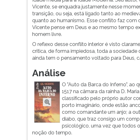
essa
leitura
Vicente, se enquadra justamente nesse mome
obra
pressione
transição, ou seja, está ligado tanto ao medie
foi
TAB
quanto ao humanismo. Esse conflito faz com q
escrita
e
Vicente pense em Deus e ao mesmo tempo ex
em
depois
homem livre.
um
F.
período
Para
O reflexo desse conflito interior é visto cla
da
pausar
critica, de forma impiedosa, toda a sociedad
história
a
ainda tem o pensamento voltado para Deus, ca
que
leitura
corresponde
pressione
Análise
à
D
transi�...
(primeira
O "Auto da Barca do Inferno", ao 
tecla
1517 na câmara da rainha D. Maria
à
classificado pelo próprio autor 
esquerda
porto imaginário, onde estão anc
do
como comandante um anjo; a out
F),
diabo, que traz consigo um comp
para
psicológico, uma vez que todos 
continuar
noção do tempo.
pressione