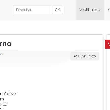
Vestibular
erno
os
Ouvir Texto
rno" deve-
 um
o da
il