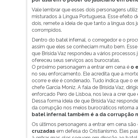
Vale lembrar que esses dois personagens util
misturados à Língua Portuguesa. Esse efeito d
dois, remete a ideia de que tanto a língua dos
corrompidos.
Dentro do batel infernal, o corregedor e o pr
assim que eles se conheciam muito bem. Esse 
que Brísida Vaz respondeu a vários processos ju
ofereceu seus serviços aos burocratas.
O próximo personagem a entrar em cena é
o 
no seu enforcamento. Ele acredita que a mort
ocorre e ele é condenado. Tudo indica que o
chefe Garcia Moniz. A fala de Brísida Vaz, dir
enforcado Pero de Lisboa, nos leva a crer que 
Dessa forma ideia de que Brísida Vaz respondeu
da corrupção nos meios burocráticos retorna a
batel infernal também é a da corrupção 
Os últimos personagens a entrar em cena são
cruzadas
em defesa do Cristianismo. Eles pas
à entrar, mas eles sequem em direção ao batel 