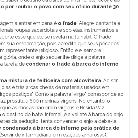
 por roubar o povo com seu ofício durante 30
agem a entrar em cena é
o frade
. Alegre, cantante e
ionais roupas sacerdotais e sob elas, instrumentos e
porte esse que ele se revela muito hábil. O frade
 em sua embarcação, pois acredita que seus pecados
m representante religioso. Então ele, sempre
ória, onde o anjo sequer lhe dirige a palavra,
a tarefa de
condenar o frade à barca do inferno
uma mistura de feiticeira com alcoviteira
. Ao ser
 joias e três arcas cheias de materiais usados em
virgos postiços". Como a palavra "virgo" corresponde ao
Vaz prostituiu 600 meninas virgens. No entanto, o
e que as moças não eram virgens e Brísida Vaz
 destino do batel infernal, ela vai até à barca do anjo
rtes da sedução, tenta convencer o anjo a deixá-la
é condenada à barca do inferno pela prática de
(Servir de intermediário em relações amorosas).