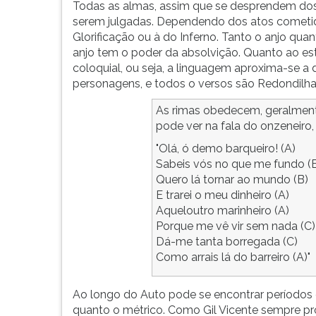
Todas as almas, assim que se desprendem dos 
G
serem julgadas. Dependendo dos atos cometid
(primeira
Glorificação ou à do Inferno. Tanto o anjo q
tecla
anjo tem o poder da absolvição. Quanto ao est
à
coloquial, ou seja, a linguagem aproxima-se a 
direita
personagens, e todos o versos são Redondilhas
do
F).
As rimas obedecem, geralme
Para
pode ver na fala do onzeneiro, 
ir
"Olá, ó demo barqueiro! (A)
ao
Sabeis vós no que me fundo (
menu
Quero lá tornar ao mundo (B)
principal
E trarei o meu dinheiro (A)
pressione
Aqueloutro marinheiro (A)
a
Porque me vê vir sem nada (C)
tecla
Dá-me tanta borregada (C)
J
Como arrais lá do barreiro (A)"
e
depois
F.
Ao longo do Auto pode se encontrar períodos
Pressione
quanto o métrico. Como Gil Vicente sempre p