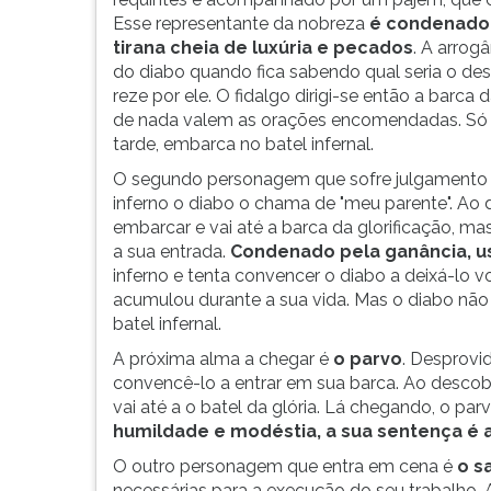
Esse representante da nobreza
é condenado 
tirana cheia de luxúria e pecados
. A arrog
do diabo quando fica sabendo qual seria o dest
reze por ele. O fidalgo dirigi-se então a barca
de nada valem as orações encomendadas. Só 
tarde, embarca no batel infernal.
O segundo personagem que sofre julgamento
inferno o diabo o chama de "meu parente". Ao de
embarcar e vai até a barca da glorificação, m
a sua entrada.
Condenado pela ganância, u
inferno e tenta convencer o diabo a deixá-lo v
acumulou durante a sua vida. Mas o diabo nã
batel infernal.
A próxima alma a chegar é
o parvo
. Desprovid
convencê-lo a entrar em sua barca. Ao descobri
vai até a o batel da glória. Lá chegando, o par
humildade e modéstia, a sua sentença é a 
O outro personagem que entra em cena é
o s
necessárias para a execução do seu trabalho. A