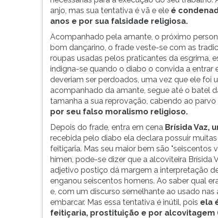
anjo, mas sua tentativa é vã e ele
é condenado
anos e por sua falsidade religiosa.
Acompanhado pela amante, o próximo person
bom dançarino, o frade veste-se com as tradic
roupas usadas pelos praticantes da esgrima, es
indigna-se quando o diabo o convida a entrar
deveriam ser perdoados, uma vez que ele foi u
acompanhado da amante, segue até o batel da gl
tamanha a sua reprovação, cabendo ao parvo 
por seu falso moralismo religioso.
Depois do frade, entra em cena
Brísida Vaz
, 
recebida pelo diabo ela declara possuir muitas
feitiçaria. Mas seu maior bem são "seiscentos 
hímen, pode-se dizer que a alcoviteira Brísida 
adjetivo postiço dá margem a interpretação d
enganou seiscentos homens. Ao saber qual era o
e, com um discurso semelhante ao usado nas a
embarcar. Mas essa tentativa é inútil, pois
ela 
feitiçaria, prostituição e por alcovitagem