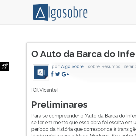
Para
Pressione
se
TAB
Título
compreender
e
O Auto da Barca do Inf
do
o
depois
artigo:
'Auto
F
por:
Algo Sobre
sobre:
Resumos Literari
da
para
Barca
ouvir
do
o
Inferno'
conteúdo
[Gil Vicente]
deve-
principal
Preliminares
se
desta
ter
tela.
Para se compreender o "Auto da Barca do Infe
em
Para
se ter em mente que essa obra foi escrita em
mente
pular
período da história que corresponde à transiçã
que
essa
Idade média para a Idade Moderna. Seu autor, G