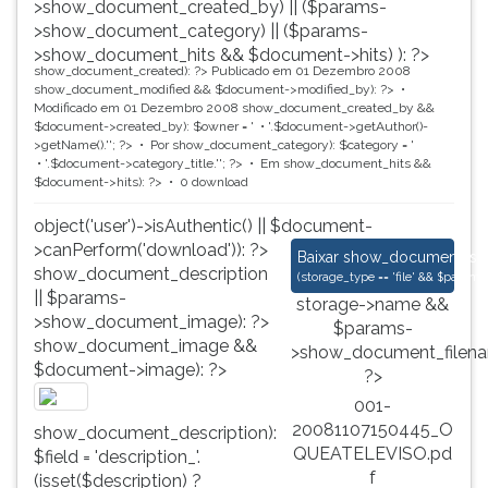
>show_document_created_by) || ($params-
>show_document_category) || ($params-
>show_document_hits && $document->hits) ): ?>
show_document_created): ?>
Publicado em 01 Dezembro 2008
show_document_modified && $document->modified_by): ?>
Modificado em 01 Dezembro 2008
show_document_created_by &&
$document->created_by): $owner = '
'.$document->getAuthor()-
>getName().'
'; ?>
Por
show_document_category): $category = '
'.$document->category_title.'
'; ?>
Em
show_document_hits &&
$document->hits): ?>
0 download
object('user')->isAuthentic() || $document-
>canPerform('download')): ?>
001-2008110715044
Baixar
show_document_size
show_document_description
(
storage_type == 'file' && $para
|| $params-
storage->name &&
>show_document_image): ?>
$params-
show_document_image &&
>show_document_filena
$document->image): ?>
?>
001-
20081107150445_O
show_document_description):
QUEATELEVISO.pd
$field = 'description_'.
f
(isset($description) ?