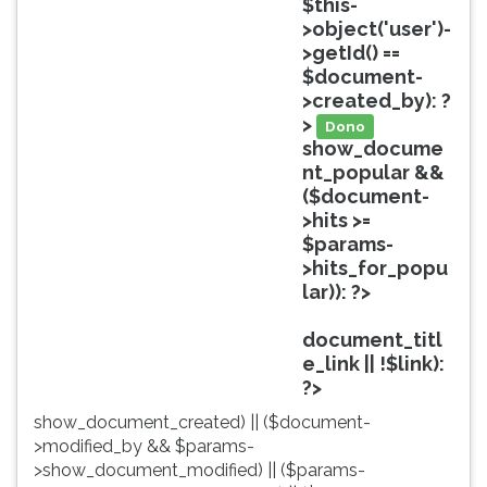
$this-
ouvir
>object('user')-
essa
>getId() ==
instrução
$document-
novamente.
>created_by): ?
>
Dono
show_docume
nt_popular &&
($document-
>hits >=
$params-
>hits_for_popu
lar)): ?>
Popular
document_titl
e_link || !$link):
?>
show_document_created) || ($document-
>modified_by && $params-
>show_document_modified) || ($params-