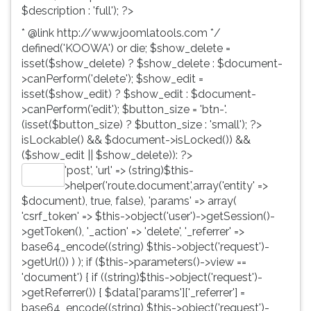
$description : 'full'); ?>
* @link http://www.joomlatools.com */
defined('KOOWA') or die; $show_delete =
isset($show_delete) ? $show_delete : $document-
>canPerform('delete'); $show_edit =
isset($show_edit) ? $show_edit : $document-
>canPerform('edit'); $button_size = 'btn-'.
(isset($button_size) ? $button_size : 'small'); ?>
isLockable() && $document->isLocked()) &&
($show_edit || $show_delete)): ?>
'post', 'url' => (string)$this-
Editar
>helper('route.document',array('entity' =>
$document), true, false), 'params' => array(
'csrf_token' => $this->object('user')->getSession()-
>getToken(), '_action' => 'delete', '_referrer' =>
base64_encode((string) $this->object('request')-
>getUrl()) ) ); if ($this->parameters()->view ==
'document') { if ((string)$this->object('request')-
>getReferrer()) { $data['params']['_referrer'] =
base64_encode((string) $this->object('request')-