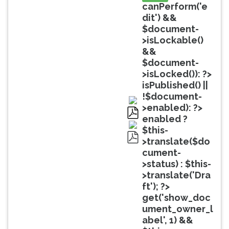
(primeira
canPerform('e
tecla
dit') &&
à
$document-
direita
>isLockable()
do
&&
F).
$document-
Para
>isLocked()): ?>
ir
isPublished() ||
ao
!$document-
menu
>enabled): ?>
principal
enabled ?
pdf
pressione
$this-
a
>translate($do
pdf
tecla
cument-
J
>status) : $this-
e
>translate('Dra
depois
ft'); ?>
F.
get('show_doc
Pressione
ument_owner_l
F
abel', 1) &&
para