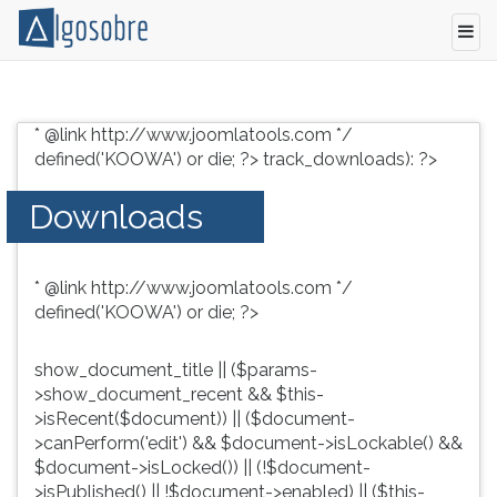
Conteúdo
Pressione
grátis
TAB
* @link http://www.joomlatools.com */
para
e
defined('KOOWA') or die; ?>
track_downloads): ?>
vestibular,
depois
enem
F
Downloads
e
para
concursos.
ouvir
Videoaulas,
o
* @link http://www.joomlatools.com */
resumos
conteúdo
defined('KOOWA') or die; ?>
e
principal
download
desta
de
tela.
show_document_title || ($params-
livros,
Para
>show_document_recent && $this-
biografias,
pular
>isRecent($document)) || ($document-
guia
essa
>canPerform('edit') && $document->isLockable() &&
de
leitura
$document->isLocked()) || (!$document-
profissões,
pressione
>isPublished() || !$document->enabled) || ($this-