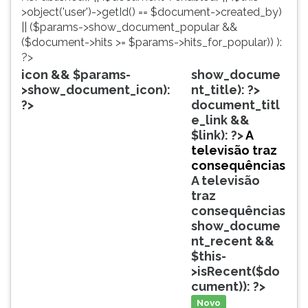
simulados
TAB
>object('user')->getId() == $document->created_by)
comentados.
e
|| ($params->show_document_popular &&
Acessibilidade
depois
($document->hits >= $params->hits_for_popular)) ):
sem
F.
?>
leitor
Para
icon && $params-
show_docume
de
pausar
>show_document_icon):
nt_title): ?>
tela.
a
?>
document_titl
leitura
e_link &&
pressione
$link): ?>
A
D
televisão traz
(primeira
consequências
tecla
A televisão
à
traz
esquerda
consequências
do
show_docume
F),
nt_recent &&
para
$this-
continuar
>isRecent($do
pressione
cument)): ?>
G
Novo