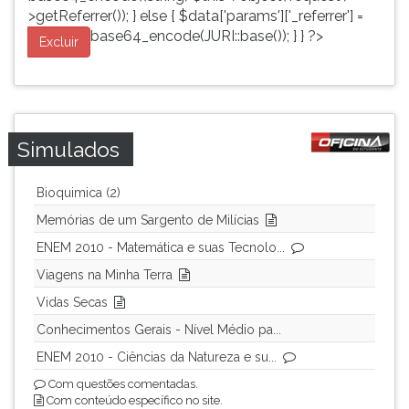
>getReferrer()); } else { $data['params']['_referrer'] =
base64_encode(JURI::base()); } } ?>
Excluir
Simulados
Bioquimica (2)
Memórias de um Sargento de Milícias
ENEM 2010 - Matemática e suas Tecnolo...
Viagens na Minha Terra
Vidas Secas
Conhecimentos Gerais - Nível Médio pa...
ENEM 2010 - Ciências da Natureza e su...
Com questões comentadas.
Com conteúdo específico no site.