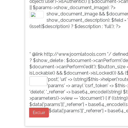
object('user')->isAuthentic() || $document->ca
G
|| $params->show_document_image): ?>
(primeira
show_document_image && $document
tecla
show_document_description): $field = 'd
à
(isset($description) ? $description : 'full'); ?>
direita
do
F).
Para
* @link http://www.joomlatools.com */ define
ir
? $show_delete : $document->canPerform('dele
ao
$document->canPerform('edit'); $button_size = 'b
menu
isLockable() && $document->isLocked()) && ($
principal
'post', 'url' => (string)$this->helper('ro
pressione
Editar
'params' => array( 'csrf_token' => $this
a
'delete', '_referrer' => base64_encode((string) $th
tecla
>parameters()->view == 'document') { if ((string)
J
$data['params']['_referrer'] = base64_encode((str
e
$data['params']['_referrer'] = base64_e
depois
Excluir
F.
Pressione