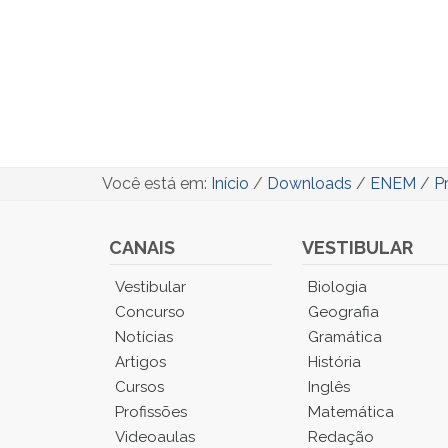
Você está em:
Início
/
Downloads
/
ENEM
/
P
CANAIS
VESTIBULAR
Você
Vestibular
Biologia
está
Concurso
Geografia
no
Notícias
Gramática
Menu
Artigos
História
Principal.
Cursos
Inglês
Pressione
TAB
Profissões
Matemática
e
Videoaulas
Redação