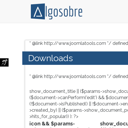
Conteúdo
Pressione
grátis
TAB
* @link http://www.joomlatools.com */ defined
para
e
vestibular,
depois
Downloads
enem
F
e
para
concursos.
ouvir
* @link http://www.joomlatools.com */ defined
Videoaulas,
o
resumos
conteúdo
e
principal
show_document_title || ($params->show_docu
download
desta
($document->canPerform('edit') && $document
de
tela.
(!$document->isPublished() || !$document->enab
livros,
Para
>created_by) || ($params->show_document_po
biografias,
pular
>hits_for_popular)) ): ?>
guia
essa
icon && $params-
show_docum