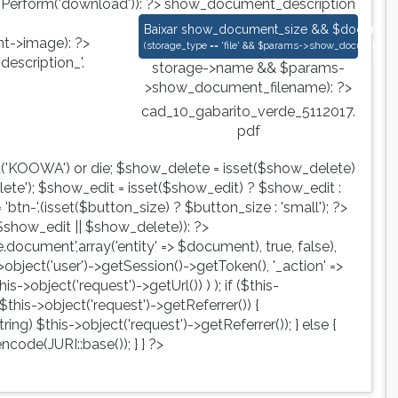
nPerform('download')): ?>
show_document_description
cad_10_gabarito_verde_5112017.pdf
Baixar
show_document_size && $document->s
->image): ?>
(
storage_type == 'file' && $params->show_document_ex
escription_'.
storage->name && $params-
>show_document_filename): ?>
cad_10_gabarito_verde_5112017.
pdf
d('KOOWA') or die; $show_delete = isset($show_delete)
te'); $show_edit = isset($show_edit) ? $show_edit :
tn-'.(isset($button_size) ? $button_size : 'small'); ?>
show_edit || $show_delete)): ?>
ute.document',array('entity' => $document), true, false),
->object('user')->getSession()->getToken(), '_action' =>
is->object('request')->getUrl()) ) ); if ($this-
$this->object('request')->getReferrer()) {
ing) $this->object('request')->getReferrer()); } else {
ncode(JURI::base()); } } ?>