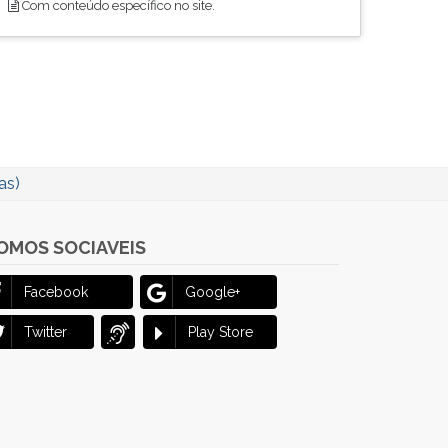
Com conteúdo específico no site.
as)
OMOS SOCIAVEIS
Facebook
Google+
Twitter
Play Store