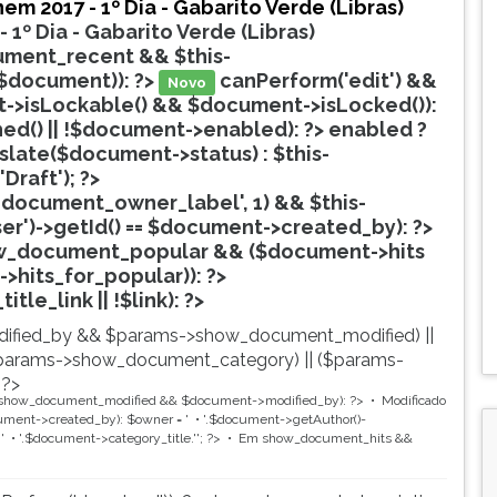
em 2017 - 1º Dia - Gabarito Verde (Libras)
 1º Dia - Gabarito Verde (Libras)
ment_recent && $this-
$document)): ?>
canPerform('edit') &&
Novo
->isLockable() && $document->isLocked()):
hed() || !$document->enabled): ?>
enabled ?
nslate($document->status) : $this-
'Draft'); ?>
document_owner_label', 1) && $this-
ser')->getId() == $document->created_by): ?>
w_document_popular && ($document->hits
->hits_for_popular)): ?>
Popular
tle_link || !$link): ?>
ified_by && $params->show_document_modified) ||
params->show_document_category) || ($params-
 ?>
show_document_modified && $document->modified_by): ?>
Modificado
ent->created_by): $owner = '
'.$document->getAuthor()-
'
'.$document->category_title.'
'; ?>
Em
show_document_hits &&