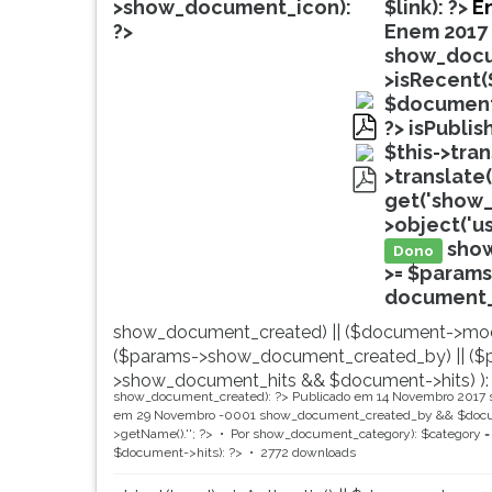
de
leitura
>show_document_icon):
$link): ?>
En
profissões,
pressione
?>
Enem 2017 -
simulados
TAB
show_docu
comentados.
e
>isRecent(
Acessibilidade
depois
$document
sem
F.
?>
isPublis
leitor
Para
pdf
$this->tra
de
pausar
>translate(
tela.
a
get('show_
pdf
leitura
>object('u
pressione
sho
Dono
D
>= $params
(primeira
document_ti
tecla
show_document_created) || ($document->mod
à
($params->show_document_created_by) || ($
esquerda
>show_document_hits && $document->hits) ):
do
show_document_created): ?>
Publicado em 14 Novembro 2017
F),
em 29 Novembro -0001
show_document_created_by && $docum
para
>getName().'
'; ?>
Por
show_document_category): $category = 
$document->hits): ?>
2772 downloads
continuar
pressione