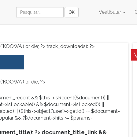
Vestibular
('KOOWA') or die; ?>
track_downloads): ?>
('KOOWA') or die; ?>
ment_recent && $this->isRecent($document)) ||
->isLockable() && $document->isLocked()) ||
led) || ($this->object('user')->getId() == $document-
pular && ($document->hits >= $params-
ent_title): ?>
document_title_link &&