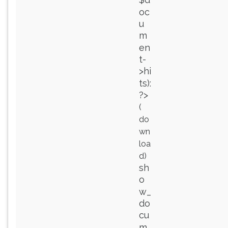
oc
u
m
en
t-
>hi
ts):
?>
(
do
wn
loa
d)
sh
o
w_
do
cu
m