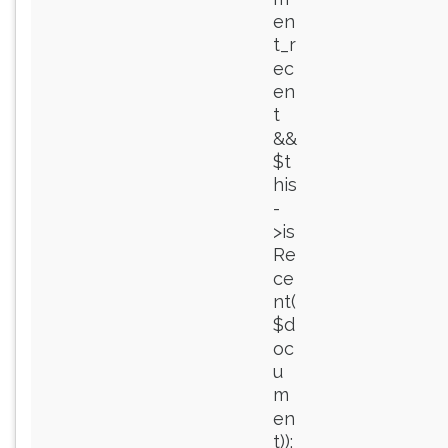
en
t_r
ec
en
t
&&
$t
his
-
>is
Re
ce
nt(
$d
oc
u
m
en
t)):