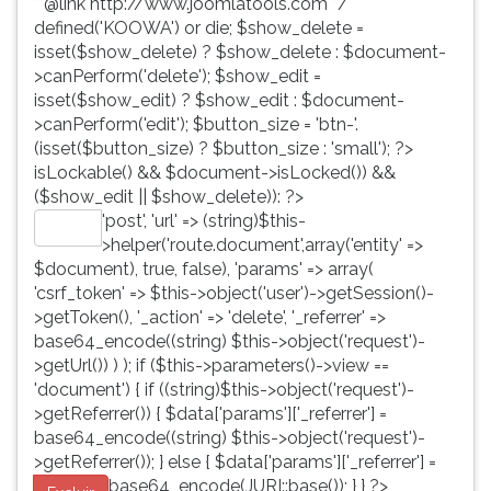
* @link http://www.joomlatools.com */
defined('KOOWA') or die; $show_delete =
isset($show_delete) ? $show_delete : $document-
>canPerform('delete'); $show_edit =
isset($show_edit) ? $show_edit : $document-
>canPerform('edit'); $button_size = 'btn-'.
(isset($button_size) ? $button_size : 'small'); ?>
isLockable() && $document->isLocked()) &&
($show_edit || $show_delete)): ?>
'post', 'url' => (string)$this-
Editar
>helper('route.document',array('entity' =>
$document), true, false), 'params' => array(
'csrf_token' => $this->object('user')->getSession()-
>getToken(), '_action' => 'delete', '_referrer' =>
base64_encode((string) $this->object('request')-
>getUrl()) ) ); if ($this->parameters()->view ==
'document') { if ((string)$this->object('request')-
>getReferrer()) { $data['params']['_referrer'] =
base64_encode((string) $this->object('request')-
>getReferrer()); } else { $data['params']['_referrer'] =
base64_encode(JURI::base()); } } ?>