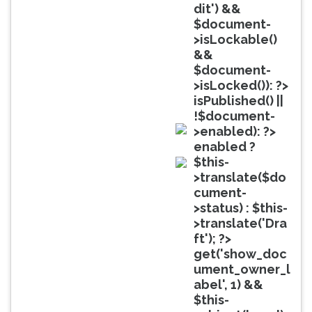
(primeira
dit') &&
tecla
$document-
à
>isLockable()
direita
&&
do
$document-
F).
>isLocked()): ?>
Para
isPublished() ||
ir
!$document-
ao
>enabled): ?>
menu
doc
enabled ?
principal
$this-
pressione
doc
>translate($do
a
cument-
tecla
>status) : $this-
J
>translate('Dra
e
ft'); ?>
depois
get('show_doc
F.
ument_owner_l
Pressione
abel', 1) &&
F
$this-
para