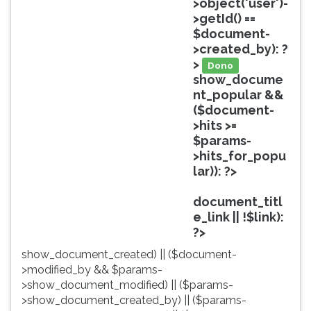
>object('user')-
ouvir
>getId() ==
essa
$document-
instrução
>created_by): ?
novamente.
>
Dono
show_docume
nt_popular &&
($document-
>hits >=
$params-
>hits_for_popu
lar)): ?>
Popular
document_titl
e_link || !$link):
?>
show_document_created) || ($document-
>modified_by && $params-
>show_document_modified) || ($params-
>show_document_created_by) || ($params-