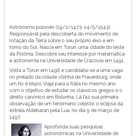
TAB
e
depois
F.
Astrônomo polonês (19/2/1473-24/5/1543).
Para
Responsável pela descoberta do movimento de
pausar
rotação da Terra sobre o seu próprio eixo e em
a
torno do Sol. Nasce em Torun, uma cidade do leste
leitura
da Polônia. Descobre seu interesse por matemática
pressione
e astronomia na Universidade de Cracóvia em 1491.
D
Volta a Torun em 1496 e candidata-se a uma vaga
(primeira
no prelado da cidade vizinha de Frauenburg, onde
tecla
um tio é bispo. Viaja para a Itália no mesmo ano
à
com o objetivo de estudar os clássicos gregos e o
esquerda
direito canônico em Bolonha. Lá faz sua primeira
do
observação de um fenômeno celeste: o eclipse da
F),
estrela Aldebaran pela Lua, no dia 9 de março de
para
1497.
continuar
pressione
Aprofunda suas pesquisas
G
astronômicas na Universidade de