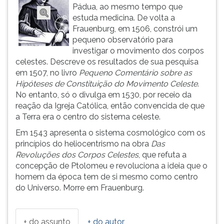
(primeira
Pádua, ao mesmo tempo que
tecla
estuda medicina. De volta a
à
Frauenburg, em 1506, constrói um
direita
pequeno observatório para
do
investigar o movimento dos corpos
F).
celestes. Descreve os resultados de sua pesquisa
Para
em 1507, no livro
Pequeno Comentário sobre as
ir
Hipóteses de Constituição do Movimento Celeste
.
ao
No entanto, só o divulga em 1530, por receio da
menu
reação da Igreja Católica, então convencida de que
principal
a Terra era o centro do sistema celeste.
pressione
Em 1543 apresenta o sistema cosmológico com os
a
princípios do heliocentrismo na obra
Das
tecla
Revoluções dos Corpos Celestes
, que refuta a
J
concepção de Ptolomeu e revoluciona a ideia que o
e
homem da época tem de si mesmo como centro
depois
do Universo. Morre em Frauenburg.
F.
Pressione
F
+ do assunto
+ do autor
para