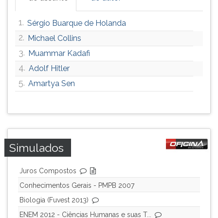
ouvir
essa
1.
Sérgio Buarque de Holanda
instrução
2.
Michael Collins
novamente.
3.
Muammar Kadafi
4.
Adolf Hitler
5.
Amartya Sen
Simulados
Juros Compostos
Conhecimentos Gerais - PMPB 2007
Biologia (Fuvest 2013)
ENEM 2012 - Ciências Humanas e suas T...