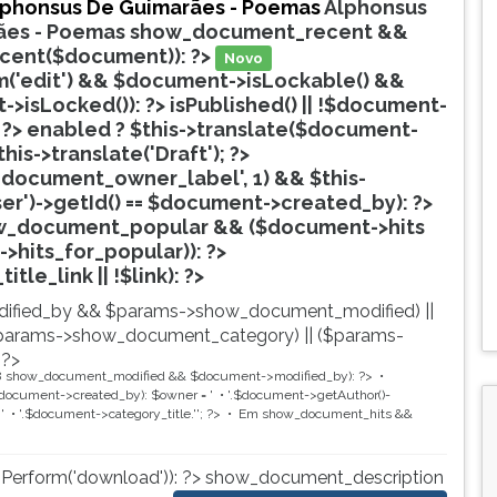
lphonsus De Guimarães - Poemas
Alphonsus
ães - Poemas
show_document_recent &&
ecent($document)): ?>
Novo
('edit') && $document->isLockable() &&
>isLocked()): ?>
isPublished() || !$document-
 ?>
enabled ? $this->translate($document-
$this->translate('Draft'); ?>
document_owner_label', 1) && $this-
ser')->getId() == $document->created_by): ?>
w_document_popular && ($document->hits
->hits_for_popular)): ?>
Popular
tle_link || !$link): ?>
ified_by && $params->show_document_modified) ||
params->show_document_category) || ($params-
 ?>
8
show_document_modified && $document->modified_by): ?>
ocument->created_by): $owner = '
'.$document->getAuthor()-
'
'.$document->category_title.'
'; ?>
Em
show_document_hits &&
nPerform('download')): ?>
show_document_description