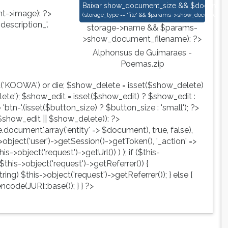
Alphonsus de Guimaraes - Poemas.zi
Baixar
show_document_size && $document->s
->image): ?>
(
storage_type == 'file' && $params->show_document_ex
escription_'.
storage->name && $params-
>show_document_filename): ?>
Alphonsus de Guimaraes -
Poemas.zip
d('KOOWA') or die; $show_delete = isset($show_delete)
te'); $show_edit = isset($show_edit) ? $show_edit :
tn-'.(isset($button_size) ? $button_size : 'small'); ?>
show_edit || $show_delete)): ?>
ute.document',array('entity' => $document), true, false),
->object('user')->getSession()->getToken(), '_action' =>
is->object('request')->getUrl()) ) ); if ($this-
$this->object('request')->getReferrer()) {
ing) $this->object('request')->getReferrer()); } else {
ncode(JURI::base()); } } ?>