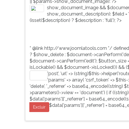
|| $params->show_document_image): ?>
G
show_document_image && $document
(primeira
show_document_description): $field = 'd
tecla
(isset($description) ? $description : 'full'); ?>
à
direita
do
F).
* @link http://www.joomlatools.com */ define
Para
? $show_delete : $document->canPerform('dele
ir
$document->canPerform('edit'); $button_size = 'b
ao
isLockable() && $document->isLocked()) && ($
menu
'post', 'url' => (string)$this->helper('ro
principal
Editar
'params' => array( 'csrf_token' => $this
pressione
'delete', '_referrer' => base64_encode((string) $th
a
>parameters()->view == 'document') { if ((string)
tecla
$data['params']['_referrer'] = base64_encode((str
J
$data['params']['_referrer'] = base64_e
e
Excluir
depois
F.
Pressione