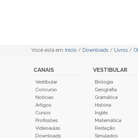
Você está em:
Início
/
Downloads
/
Livros
/
O
CANAIS
VESTIBULAR
Você
Vestibular
Biologia
está
Concurso
Geografia
no
Notícias
Gramática
Menu
Artigos
História
Principal.
Cursos
Inglês
Pressione
TAB
Profissões
Matemática
e
Videoaulas
Redação
depois
Downloads
Simulados