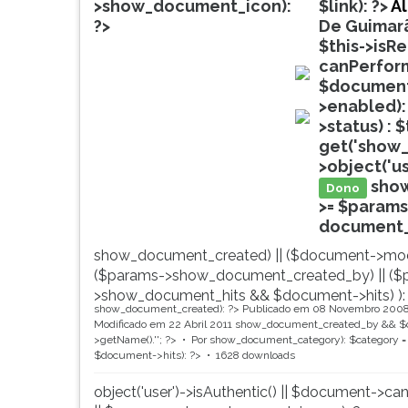
de
leitura
>show_document_icon):
$link): ?>
A
profissões,
pressione
?>
De Guimar
simulados
TAB
$this->isR
comentados.
e
canPerform
Acessibilidade
depois
$document-
doc
sem
F.
>enabled):
leitor
Para
>status) : 
doc
de
pausar
get('show_
tela.
a
>object('u
leitura
sho
Dono
pressione
>= $params
D
document_ti
(primeira
show_document_created) || ($document->mod
tecla
($params->show_document_created_by) || ($
à
>show_document_hits && $document->hits) ):
esquerda
show_document_created): ?>
Publicado em 08 Novembro 200
do
Modificado em 22 Abril 2011
show_document_created_by && $d
F),
>getName().'
'; ?>
Por
show_document_category): $category = 
$document->hits): ?>
1628 downloads
para
continuar
object('user')->isAuthentic() || $document->ca
pressione