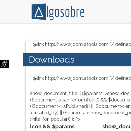
Conteúdo
Pressione
grátis
TAB
* @link http://www.joomlatools.com */ defined
para
e
vestibular,
depois
Downloads
enem
F
e
para
concursos.
ouvir
* @link http://www.joomlatools.com */ defined
Videoaulas,
o
resumos
conteúdo
e
principal
show_document_title || ($params->show_docu
download
desta
($document->canPerform('edit') && $document
de
tela.
(!$document->isPublished() || !$document->enab
livros,
Para
>created_by) || ($params->show_document_po
biografias,
pular
>hits_for_popular)) ): ?>
guia
essa
icon && $params-
show_docum