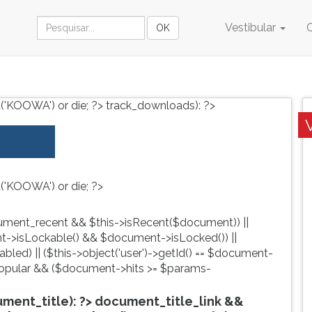
Vestibular
('KOOWA') or die; ?>
track_downloads): ?>
('KOOWA') or die; ?>
ment_recent && $this->isRecent($document)) ||
->isLockable() && $document->isLocked()) ||
led) || ($this->object('user')->getId() == $document-
pular && ($document->hits >= $params-
ent_title): ?>
document_title_link &&