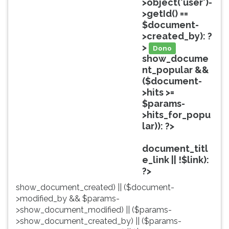
>object('user')-
ouvir
>getId() ==
essa
$document-
instrução
>created_by): ?
novamente.
>
Dono
show_docume
nt_popular &&
($document-
>hits >=
$params-
>hits_for_popu
lar)): ?>
Popular
document_titl
e_link || !$link):
?>
show_document_created) || ($document-
>modified_by && $params-
>show_document_modified) || ($params-
>show_document_created_by) || ($params-