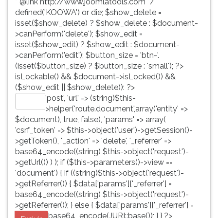
* @link http://www.joomlatools.com */
defined('KOOWA') or die; $show_delete =
isset($show_delete) ? $show_delete : $document-
>canPerform('delete'); $show_edit =
isset($show_edit) ? $show_edit : $document-
>canPerform('edit'); $button_size = 'btn-'.
(isset($button_size) ? $button_size : 'small'); ?>
isLockable() && $document->isLocked()) &&
($show_edit || $show_delete)): ?>
'post', 'url' => (string)$this-
Editar
>helper('route.document',array('entity' =>
$document), true, false), 'params' => array(
'csrf_token' => $this->object('user')->getSession()-
>getToken(), '_action' => 'delete', '_referrer' =>
base64_encode((string) $this->object('request')-
>getUrl()) ) ); if ($this->parameters()->view ==
'document') { if ((string)$this->object('request')-
>getReferrer()) { $data['params']['_referrer'] =
base64_encode((string) $this->object('request')-
>getReferrer()); } else { $data['params']['_referrer'] =
base64_encode(JURI::base()); } } ?>