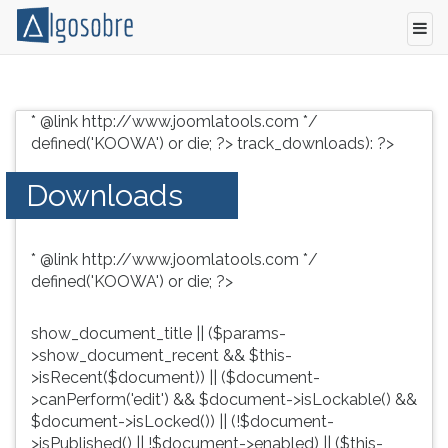
Conteúdo
Pressione
grátis
TAB
* @link http://www.joomlatools.com */
para
e
defined('KOOWA') or die; ?>
track_downloads): ?>
vestibular,
depois
enem
F
Downloads
e
para
concursos.
ouvir
Videoaulas,
o
* @link http://www.joomlatools.com */
resumos
conteúdo
defined('KOOWA') or die; ?>
e
principal
download
desta
de
tela.
show_document_title || ($params-
livros,
Para
>show_document_recent && $this-
biografias,
pular
>isRecent($document)) || ($document-
guia
essa
>canPerform('edit') && $document->isLockable() &&
de
leitura
$document->isLocked()) || (!$document-
profissões,
pressione
>isPublished() || !$document->enabled) || ($this-