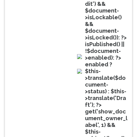
(primeira
dit') &&
tecla
$document-
à
>isLockable()
direita
&&
do
$document-
F).
>isLocked()): ?>
Para
isPublished() ||
ir
!$document-
ao
>enabled): ?>
menu
doc
enabled ?
principal
$this-
pressione
doc
>translate($do
a
cument-
tecla
>status) : $this-
J
>translate('Dra
e
ft'); ?>
depois
get('show_doc
F.
ument_owner_l
Pressione
abel', 1) &&
F
$this-
para