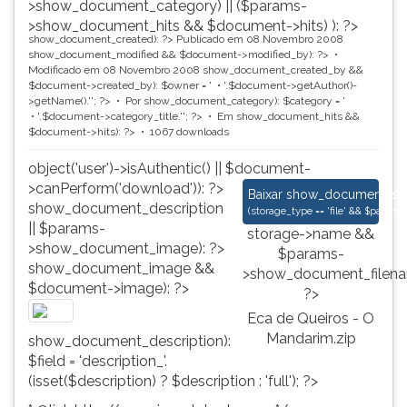
>show_document_category) || ($params-
>show_document_hits && $document->hits) ): ?>
show_document_created): ?>
Publicado em 08 Novembro 2008
show_document_modified && $document->modified_by): ?>
Modificado em 08 Novembro 2008
show_document_created_by &&
$document->created_by): $owner = '
'.$document->getAuthor()-
>getName().'
'; ?>
Por
show_document_category): $category = '
'.$document->category_title.'
'; ?>
Em
show_document_hits &&
$document->hits): ?>
1067 downloads
object('user')->isAuthentic() || $document-
>canPerform('download')): ?>
Eca de Queiros - O 
Baixar
show_document_size
show_document_description
(
storage_type == 'file' && $para
|| $params-
storage->name &&
>show_document_image): ?>
$params-
show_document_image &&
>show_document_filena
$document->image): ?>
?>
Eca de Queiros - O
Mandarim.zip
show_document_description):
$field = 'description_'.
(isset($description) ? $description : 'full'); ?>