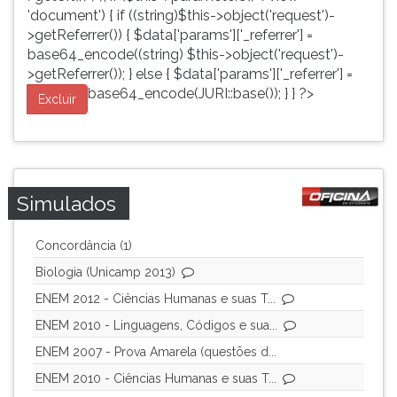
'document') { if ((string)$this->object('request')-
>getReferrer()) { $data['params']['_referrer'] =
base64_encode((string) $this->object('request')-
>getReferrer()); } else { $data['params']['_referrer'] =
base64_encode(JURI::base()); } } ?>
Excluir
Simulados
Concordância (1)
Biologia (Unicamp 2013)
ENEM 2012 - Ciências Humanas e suas T...
ENEM 2010 - Linguagens, Códigos e sua...
ENEM 2007 - Prova Amarela (questões d...
ENEM 2010 - Ciências Humanas e suas T...