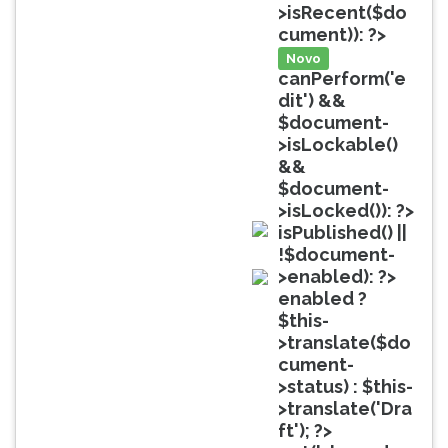
(primeira
>isRecent($do
tecla
cument)): ?>
à
Novo
direita
canPerform('e
do
dit') &&
F).
$document-
Para
>isLockable()
ir
&&
ao
$document-
menu
>isLocked()): ?>
principal
isPublished() ||
pressione
doc
!$document-
a
>enabled): ?>
tecla
doc
enabled ?
J
$this-
e
>translate($do
depois
cument-
F.
>status) : $this-
Pressione
>translate('Dra
F
ft'); ?>
para