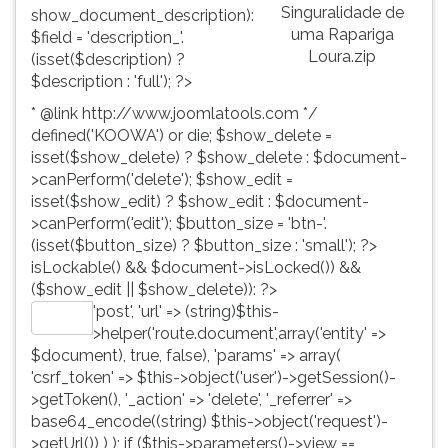
Singuralidade de
show_document_description):
uma Rapariga
$field = 'description_'.
Loura.zip
(isset($description) ?
$description : 'full'); ?>
* @link http://www.joomlatools.com */
defined('KOOWA') or die; $show_delete =
isset($show_delete) ? $show_delete : $document-
>canPerform('delete'); $show_edit =
isset($show_edit) ? $show_edit : $document-
>canPerform('edit'); $button_size = 'btn-'.
(isset($button_size) ? $button_size : 'small'); ?>
isLockable() && $document->isLocked()) &&
($show_edit || $show_delete)): ?>
'post', 'url' => (string)$this-
Editar
>helper('route.document',array('entity' =>
$document), true, false), 'params' => array(
'csrf_token' => $this->object('user')->getSession()-
>getToken(), '_action' => 'delete', '_referrer' =>
base64_encode((string) $this->object('request')-
>getUrl()) ) ); if ($this->parameters()->view ==