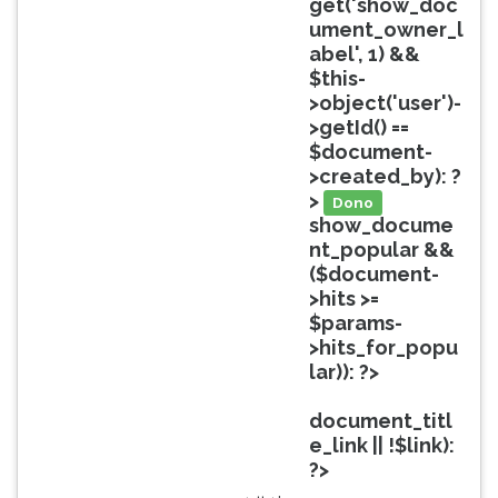
get('show_doc
ouvir
ument_owner_l
essa
abel', 1) &&
instrução
$this-
novamente.
>object('user')-
>getId() ==
$document-
>created_by): ?
>
Dono
show_docume
nt_popular &&
($document-
>hits >=
$params-
>hits_for_popu
lar)): ?>
Popular
document_titl
e_link || !$link):
?>