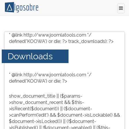
Conteúdo
Pressione
grátis
TAB
* @link http://www.joomlatools.com */
para
e
defined('KOOWA') or die; ?>
track_downloads): ?>
vestibular,
depois
enem
F
Downloads
e
para
concursos.
ouvir
Videoaulas,
o
* @link http://www.joomlatools.com */
resumos
conteúdo
defined('KOOWA') or die; ?>
e
principal
download
desta
de
tela.
show_document_title || ($params-
livros,
Para
>show_document_recent && $this-
biografias,
pular
>isRecent($document)) || ($document-
guia
essa
>canPerform('edit') && $document->isLockable() &&
de
leitura
$document->isLocked()) || (!$document-
profissões,
pressione
>isPublished() || !$document->enabled) || ($this-