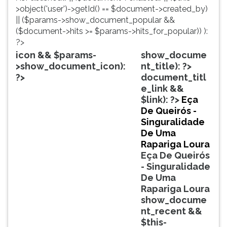
simulados
TAB
>object('user')->getId() == $document->created_by)
comentados.
e
|| ($params->show_document_popular &&
Acessibilidade
depois
($document->hits >= $params->hits_for_popular)) ):
sem
F.
?>
leitor
Para
icon && $params-
show_docume
de
pausar
>show_document_icon):
nt_title): ?>
tela.
a
?>
document_titl
leitura
e_link &&
pressione
$link): ?>
Eça
D
De Queirós -
(primeira
Singuralidade
tecla
De Uma
à
Rapariga Loura
esquerda
Eça De Queirós
do
- Singuralidade
F),
De Uma
para
Rapariga Loura
continuar
show_docume
pressione
nt_recent &&
G
$this-