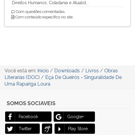
Direitos Humanos, Cidadania e Atualid...
Com questões comentadas.
Com conteúdo específico no site.
Você está em:
Início
/
Downloads
/
Livros
/
Obras
Literarias (DOC)
/
Eça De Queirós - Singuralidade De
Uma Rapariga Loura
SOMOS SOCIAVEIS
Facebook
Google+
Twitter
Play Store