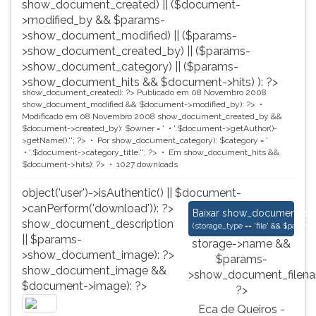
show_document_created) || ($document-
>modified_by && $params-
>show_document_modified) || ($params-
>show_document_created_by) || ($params-
>show_document_category) || ($params-
>show_document_hits && $document->hits) ): ?>
show_document_created): ?>
Publicado em 08 Novembro 2008
show_document_modified && $document->modified_by): ?>
Modificado em 08 Novembro 2008
show_document_created_by &&
$document->created_by): $owner = '
'.$document->getAuthor()-
>getName().'
'; ?>
Por
show_document_category): $category = '
'.$document->category_title.'
'; ?>
Em
show_document_hits &&
$document->hits): ?>
1027 downloads
object('user')->isAuthentic() || $document-
>canPerform('download')): ?>
Eca de Queiros - Si
Baixar
show_document_size
show_document_description
(
storage_type == 'file' && $para
|| $params-
storage->name &&
>show_document_image): ?>
$params-
show_document_image &&
>show_document_filena
$document->image): ?>
?>
Eca de Queiros -