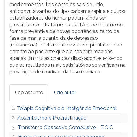
medicamentos, tais como os sais de Lítio,
anticonvulsivantes do tipo carbamazepina e outros
estabilizadores do humor podem ainda ser
prescritos com tratamento do TAB, bem como de
forma preventiva de novas ocorrências, tanto da
fase de mania quanto da de depressão
(melancolia). Infelizmente esse uso profilático não
garante ao paciente que ele não terá recaídas,
apenas diminui as chances disso acontecer, sendo
que os resultados mais satisfatórios se verificam na
prevenção de recidivas da fase maníaca.
+ do assunto
+ do autor
1.
Terapia Cognitiva e a Inteligência Emocional
2.
Absenteísmo e Procrastinação
3.
Transtorno Obsessivo Compulsivo - T.O.C
4.
Burnout, não só de pão vive o homem