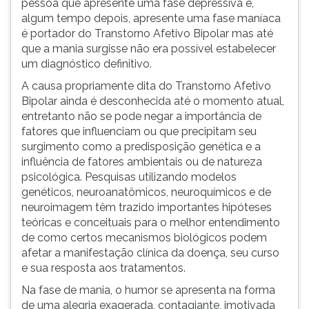
pessoa que apresente uma fase depressiva e,
ouvir
algum tempo depois, apresente uma fase maníaca
essa
é portador do Transtorno Afetivo Bipolar mas até
instrução
que a mania surgisse não era possível estabelecer
novamente.
um diagnóstico definitivo.
A causa propriamente dita do Transtorno Afetivo
Bipolar ainda é desconhecida até o momento atual,
entretanto não se pode negar a importância de
fatores que influenciam ou que precipitam seu
surgimento como a predisposição genética e a
influência de fatores ambientais ou de natureza
psicológica. Pesquisas utilizando modelos
genéticos, neuroanatômicos, neuroquímicos e de
neuroimagem têm trazido importantes hipóteses
teóricas e conceituais para o melhor entendimento
de como certos mecanismos biológicos podem
afetar a manifestação clínica da doença, seu curso
e sua resposta aos tratamentos.
Na fase de mania, o humor se apresenta na forma
de uma alegria exagerada, contagiante, imotivada