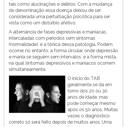
(primeira
tais como alucinações e delírios. Com a mudança
tecla
de denominação essa doença deixou de ser
à
considerada uma perturbação psicótica para ser
direita
vista como um distúrbio afetivo.
do
A alternância de fases depressivas e maníacas,
F).
intercaladas com períodos sem sintomas
Para
(normalidade), é a tônica dessa patologia. Podem
ir
ocorrer, no entanto, a forma circular, onde depressão
ao
e mania se seguem sem intervalos, e a forma mista,
menu
na qual sintomas depressivos e maníacos ocorrem
principal
simultaneamente.
pressione
a
O início do TAB
tecla
geralmente se dá em
J
torno dos 20 ou 30
e
anos de idade, mas
depois
pode começar mesmo
F.
após os 50 anos. Muitas
Pressione
vezes o diagnóstico
F
correto só será feito depois de muitos anos. Uma
para