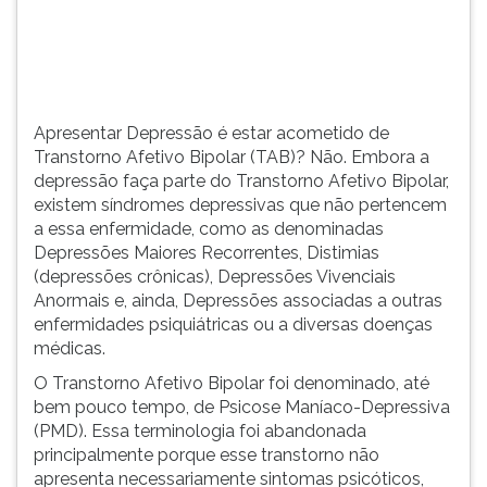
Transtorno
TAB
Afetivo
e
Bipolar,
depois
exi...
F.
Para
Apresentar Depressão é estar acometido de
pausar
Transtorno Afetivo Bipolar (TAB)? Não. Embora a
a
depressão faça parte do Transtorno Afetivo Bipolar,
leitura
existem síndromes depressivas que não pertencem
pressione
a essa enfermidade, como as denominadas
D
Depressões Maiores Recorrentes, Distimias
(primeira
(depressões crônicas), Depressões Vivenciais
tecla
Anormais e, ainda, Depressões associadas a outras
à
enfermidades psiquiátricas ou a diversas doenças
esquerda
médicas.
do
F),
O Transtorno Afetivo Bipolar foi denominado, até
para
bem pouco tempo, de Psicose Maníaco-Depressiva
continuar
(PMD). Essa terminologia foi abandonada
pressione
principalmente porque esse transtorno não
G
apresenta necessariamente sintomas psicóticos,