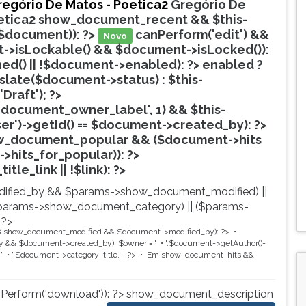
regório De Matos - Poetica2
Gregório De
etica2
show_document_recent && $this-
$document)): ?>
canPerform('edit') &&
Novo
->isLockable() && $document->isLocked()):
hed() || !$document->enabled): ?>
enabled ?
nslate($document->status) : $this-
'Draft'); ?>
document_owner_label', 1) && $this-
ser')->getId() == $document->created_by): ?>
w_document_popular && ($document->hits
->hits_for_popular)): ?>
Popular
tle_link || !$link): ?>
ified_by && $params->show_document_modified) ||
params->show_document_category) || ($params-
 ?>
8
show_document_modified && $document->modified_by): ?>
 && $document->created_by): $owner = '
'.$document->getAuthor()-
'
'.$document->category_title.'
'; ?>
Em
show_document_hits &&
nPerform('download')): ?>
show_document_description