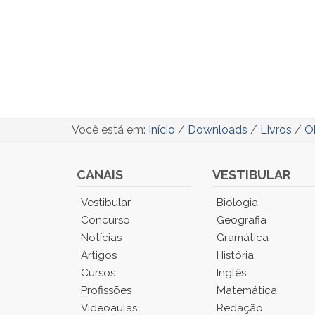
Você está em:
Início
/
Downloads
/
Livros
/
O
CANAIS
VESTIBULAR
Você
Vestibular
Biologia
está
Concurso
Geografia
no
Notícias
Gramática
Menu
Artigos
História
Principal.
Cursos
Inglês
Pressione
TAB
Profissões
Matemática
e
Videoaulas
Redação