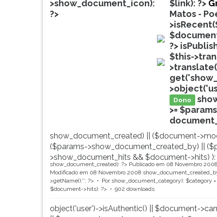
de
leitura
>show_document_icon):
$link): ?>
G
profissões,
pressione
?>
Matos - Po
simulados
TAB
>isRecent(
comentados.
e
$document
Acessibilidade
depois
?>
isPublis
doc
sem
F.
$this->tra
leitor
Para
>translate(
doc
de
pausar
get('show_
tela.
a
>object('u
leitura
sho
Dono
pressione
>= $params
D
document_ti
(primeira
show_document_created) || ($document->mod
tecla
($params->show_document_created_by) || ($
à
>show_document_hits && $document->hits) ):
esquerda
show_document_created): ?>
Publicado em 08 Novembro 200
do
Modificado em 08 Novembro 2008
show_document_created_by
F),
>getName().'
'; ?>
Por
show_document_category): $category = 
$document->hits): ?>
902 downloads
para
continuar
object('user')->isAuthentic() || $document->ca
pressione