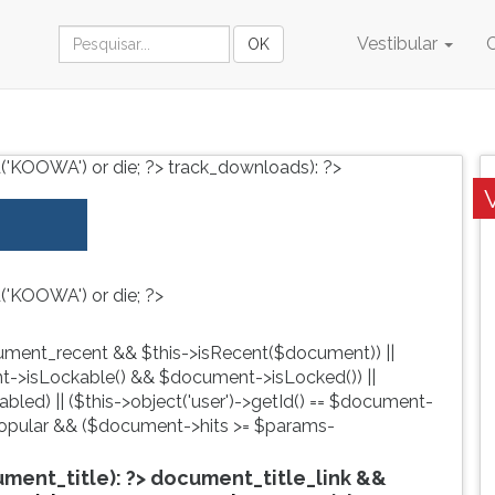
Vestibular
('KOOWA') or die; ?>
track_downloads): ?>
('KOOWA') or die; ?>
ment_recent && $this->isRecent($document)) ||
->isLockable() && $document->isLocked()) ||
led) || ($this->object('user')->getId() == $document-
pular && ($document->hits >= $params-
ent_title): ?>
document_title_link &&