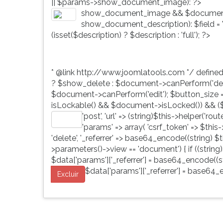
|| $params->show_document_image): ?>
G
show_document_image && $document
(primeira
show_document_description): $field = 'd
tecla
(isset($description) ? $description : 'full'); ?>
à
direita
do
* @link http://www.joomlatools.com */ define
F).
? $show_delete : $document->canPerform('dele
Para
$document->canPerform('edit'); $button_size = 'b
ir
isLockable() && $document->isLocked()) && ($
ao
'post', 'url' => (string)$this->helper('ro
menu
Editar
'params' => array( 'csrf_token' => $this
principal
'delete', '_referrer' => base64_encode((string) $th
pressione
>parameters()->view == 'document') { if ((string)
a
$data['params']['_referrer'] = base64_encode((str
tecla
$data['params']['_referrer'] = base64_e
J
Excluir
e
depois
F.
Pressione