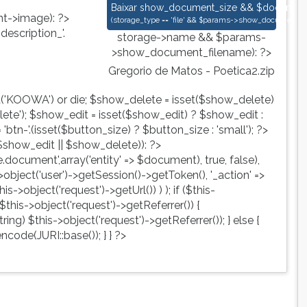
Gregorio de Matos - Poetica2.zip
Baixar
show_document_size && $document->s
->image): ?>
(
storage_type == 'file' && $params->show_document_ex
escription_'.
storage->name && $params-
>show_document_filename): ?>
Gregorio de Matos - Poetica2.zip
d('KOOWA') or die; $show_delete = isset($show_delete)
te'); $show_edit = isset($show_edit) ? $show_edit :
tn-'.(isset($button_size) ? $button_size : 'small'); ?>
show_edit || $show_delete)): ?>
ute.document',array('entity' => $document), true, false),
->object('user')->getSession()->getToken(), '_action' =>
is->object('request')->getUrl()) ) ); if ($this-
$this->object('request')->getReferrer()) {
ing) $this->object('request')->getReferrer()); } else {
ncode(JURI::base()); } } ?>