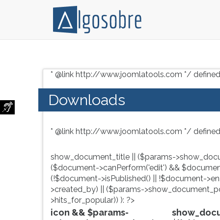
Conteúdo
Pressione
grátis
TAB
* @link http://www.joomlatools.com */ defined
para
e
vestibular,
depois
Downloads
enem
F
e
para
concursos.
ouvir
* @link http://www.joomlatools.com */ defined
Videoaulas,
o
resumos
conteúdo
e
principal
show_document_title || ($params->show_docu
download
desta
($document->canPerform('edit') && $document
de
tela.
(!$document->isPublished() || !$document->enab
livros,
Para
>created_by) || ($params->show_document_po
biografias,
pular
>hits_for_popular)) ): ?>
guia
essa
icon && $params-
show_docum