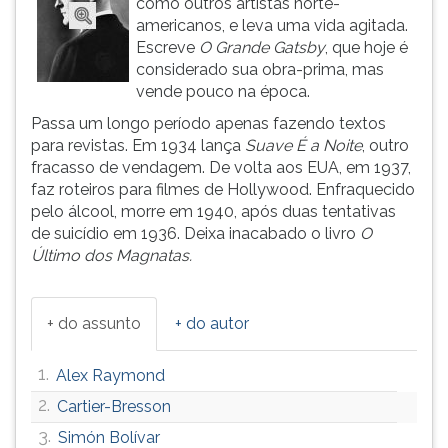
como outros artistas norte-
(primeira
americanos, e leva uma vida agitada.
tecla
Escreve
O Grande Gatsby
, que hoje é
à
considerado sua obra-prima, mas
direita
vende pouco na época.
do
F).
Passa um longo período apenas fazendo textos
Para
para revistas. Em 1934 lança
Suave É a Noite
, outro
ir
fracasso de vendagem. De volta aos EUA, em 1937,
ao
faz roteiros para filmes de Hollywood. Enfraquecido
menu
pelo álcool, morre em 1940, após duas tentativas
principal
de suicídio em 1936. Deixa inacabado o livro
O
pressione
Último dos Magnatas.
a
tecla
J
+ do assunto
+ do autor
e
depois
1.
Alex Raymond
F.
Pressione
2.
Cartier-Bresson
F
3.
Simón Bolívar
para