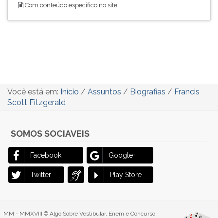
Com conteúdo específico no site.
Você está em:
Início
/
Assuntos
/
Biografias
/
Francis
Scott Fitzgerald
SOMOS SOCIAVEIS
Facebook
Google+
Twitter
Play Store
MM - MMXVIII © Algo Sobre Vestibular, Enem e Concurso