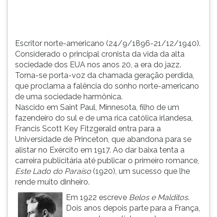
anos
TAB
20,
e
a
depois
era
F.
Escritor norte-americano (24/9/1896-21/12/1940).
do
Para
Considerado o principal cronista da vida da alta
jazz.
pausar
sociedade dos EUA nos anos 20, a era do jazz.
Torna-...
a
Torna-se porta-voz da chamada geração perdida,
leitura
que proclama a falência do sonho norte-americano
pressione
de uma sociedade harmônica.
D
Nascido em Saint Paul, Minnesota, filho de um
(primeira
fazendeiro do sul e de uma rica católica irlandesa,
tecla
Francis Scott Key Fitzgerald entra para a
à
Universidade de Princeton, que abandona para se
esquerda
alistar no Exército em 1917. Ao dar baixa tenta a
do
carreira publicitária até publicar o primeiro romance,
F),
Este Lado do Paraíso
(1920), um sucesso que lhe
para
rende muito dinheiro.
continuar
Em 1922 escreve
Belos e Malditos
.
pressione
Dois anos depois parte para a França,
G