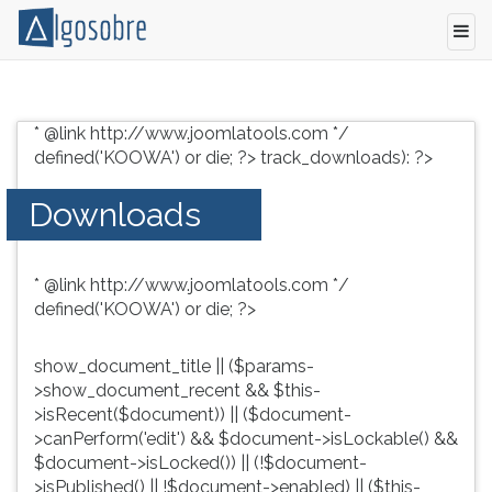
Conteúdo
Pressione
grátis
TAB
* @link http://www.joomlatools.com */
para
e
defined('KOOWA') or die; ?>
track_downloads): ?>
vestibular,
depois
enem
F
Downloads
e
para
concursos.
ouvir
Videoaulas,
o
* @link http://www.joomlatools.com */
resumos
conteúdo
defined('KOOWA') or die; ?>
e
principal
download
desta
de
tela.
show_document_title || ($params-
livros,
Para
>show_document_recent && $this-
biografias,
pular
>isRecent($document)) || ($document-
guia
essa
>canPerform('edit') && $document->isLockable() &&
de
leitura
$document->isLocked()) || (!$document-
profissões,
pressione
>isPublished() || !$document->enabled) || ($this-