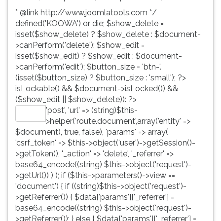
* @link http://www.joomlatools.com */
defined('KOOWA') or die; $show_delete =
isset($show_delete) ? $show_delete : $document-
>canPerform('delete'); $show_edit =
isset($show_edit) ? $show_edit : $document-
>canPerform('edit'); $button_size = 'btn-'.
(isset($button_size) ? $button_size : 'small'); ?>
isLockable() && $document->isLocked()) &&
($show_edit || $show_delete)): ?>
'post', 'url' => (string)$this-
Editar
>helper('route.document',array('entity' =>
$document), true, false), 'params' => array(
'csrf_token' => $this->object('user')->getSession()-
>getToken(), '_action' => 'delete', '_referrer' =>
base64_encode((string) $this->object('request')-
>getUrl()) ) ); if ($this->parameters()->view ==
'document') { if ((string)$this->object('request')-
>getReferrer()) { $data['params']['_referrer'] =
base64_encode((string) $this->object('request')-
>getReferrer()); } else { $data['params']['_referrer'] =