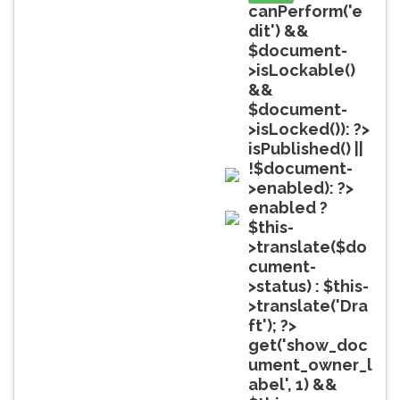
(primeira
canPerform('e
tecla
dit') &&
à
$document-
direita
>isLockable()
do
&&
F).
$document-
Para
>isLocked()): ?>
ir
isPublished() ||
ao
!$document-
menu
>enabled): ?>
doc
principal
enabled ?
pressione
$this-
doc
a
>translate($do
tecla
cument-
J
>status) : $this-
e
>translate('Dra
depois
ft'); ?>
F.
get('show_doc
Pressione
ument_owner_l
F
abel', 1) &&
para