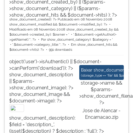
>show_document_created_by) || ($params-
>show_document_category) || ($params-
>show_document_hits && $document->hits) ): ?>
show_document_created): ?>
Publicado em 08 Novembro 2008
show_document_modified && $document->modified_by): ?>
Modificado em 08 Novembro 2008
show_document_created_by &&
$document->created_by): $owner = '
'.$document->getAuthor()-
>getName().'
'; ?>
Por
show_document_category): $category = '
'.$document->category_title.'
'; ?>
Em
show_document_hits &&
$document->hits): ?>
991 downloads
object('user')->isAuthentic() || $document-
>canPerform('download')): ?>
Jose de Alencar - E
Baixar
show_document_size
show_document_description
(
storage_type == 'file' && $para
|| $params-
storage->name &&
>show_document_image): ?>
$params-
show_document_image &&
>show_document_filena
$document->image): ?>
?>
Jose de Alencar -
Encarnacao.zip
show_document_description):
$field = 'description_'.
(isset($description) ? $description : 'full'); ?>