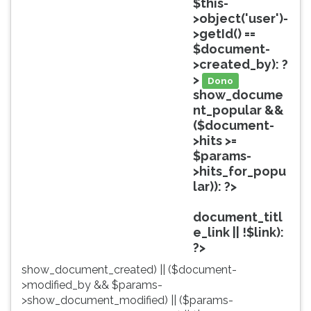
$this-
ouvir
>object('user')-
essa
>getId() ==
instrução
$document-
novamente.
>created_by): ?
>
Dono
show_docume
nt_popular &&
($document-
>hits >=
$params-
>hits_for_popu
lar)): ?>
Popular
document_titl
e_link || !$link):
?>
show_document_created) || ($document-
>modified_by && $params-
>show_document_modified) || ($params-