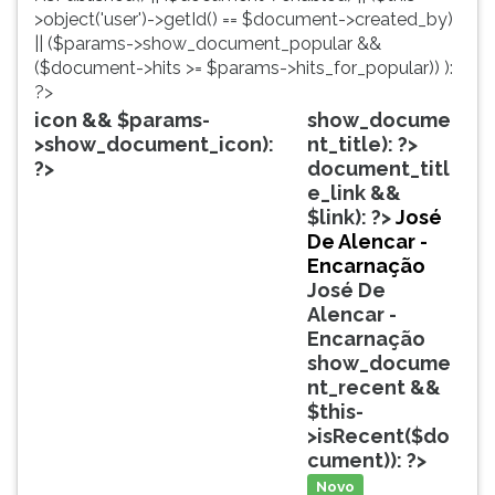
simulados
TAB
>object('user')->getId() == $document->created_by)
comentados.
e
|| ($params->show_document_popular &&
Acessibilidade
depois
($document->hits >= $params->hits_for_popular)) ):
sem
F.
?>
leitor
Para
icon && $params-
show_docume
de
pausar
>show_document_icon):
nt_title): ?>
tela.
a
?>
document_titl
leitura
e_link &&
pressione
$link): ?>
José
D
De Alencar -
(primeira
Encarnação
tecla
José De
à
Alencar -
esquerda
Encarnação
do
show_docume
F),
nt_recent &&
para
$this-
continuar
>isRecent($do
pressione
cument)): ?>
G
Novo