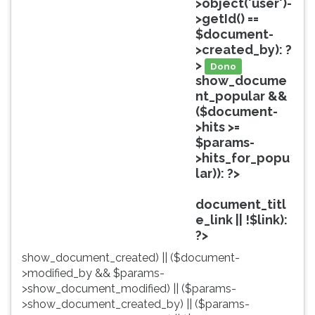
>object('user')-
ouvir
>getId() ==
essa
$document-
instrução
>created_by): ?
novamente.
>
Dono
show_docume
nt_popular &&
($document-
>hits >=
$params-
>hits_for_popu
lar)): ?>
Popular
document_titl
e_link || !$link):
?>
show_document_created) || ($document-
>modified_by && $params-
>show_document_modified) || ($params-
>show_document_created_by) || ($params-