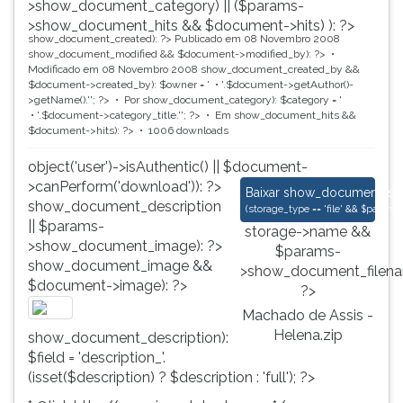
>show_document_category) || ($params-
>show_document_hits && $document->hits) ): ?>
show_document_created): ?>
Publicado em 08 Novembro 2008
show_document_modified && $document->modified_by): ?>
Modificado em 08 Novembro 2008
show_document_created_by &&
$document->created_by): $owner = '
'.$document->getAuthor()-
>getName().'
'; ?>
Por
show_document_category): $category = '
'.$document->category_title.'
'; ?>
Em
show_document_hits &&
$document->hits): ?>
1006 downloads
object('user')->isAuthentic() || $document-
>canPerform('download')): ?>
Machado de Assis - 
Baixar
show_document_size
show_document_description
(
storage_type == 'file' && $para
|| $params-
storage->name &&
>show_document_image): ?>
$params-
show_document_image &&
>show_document_filena
$document->image): ?>
?>
Machado de Assis -
Helena.zip
show_document_description):
$field = 'description_'.
(isset($description) ? $description : 'full'); ?>