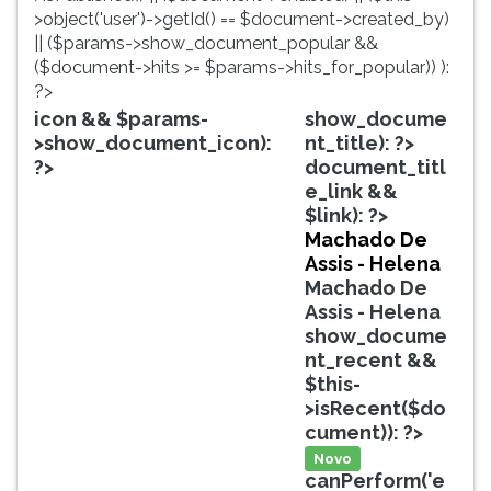
simulados
TAB
>object('user')->getId() == $document->created_by)
comentados.
e
|| ($params->show_document_popular &&
Acessibilidade
depois
($document->hits >= $params->hits_for_popular)) ):
sem
F.
?>
leitor
Para
icon && $params-
show_docume
de
pausar
>show_document_icon):
nt_title): ?>
tela.
a
?>
document_titl
leitura
e_link &&
pressione
$link): ?>
D
Machado De
(primeira
Assis - Helena
tecla
Machado De
à
Assis - Helena
esquerda
show_docume
do
nt_recent &&
F),
$this-
para
>isRecent($do
continuar
cument)): ?>
pressione
Novo
G
canPerform('e