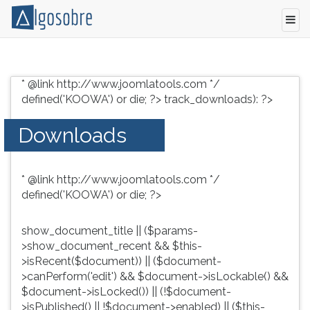
Conteúdo
Pressione
grátis
TAB
* @link http://www.joomlatools.com */
para
e
defined('KOOWA') or die; ?>
track_downloads): ?>
vestibular,
depois
enem
F
Downloads
e
para
concursos.
ouvir
Videoaulas,
o
* @link http://www.joomlatools.com */
resumos
conteúdo
defined('KOOWA') or die; ?>
e
principal
download
desta
de
tela.
show_document_title || ($params-
livros,
Para
>show_document_recent && $this-
biografias,
pular
>isRecent($document)) || ($document-
guia
essa
>canPerform('edit') && $document->isLockable() &&
de
leitura
$document->isLocked()) || (!$document-
profissões,
pressione
>isPublished() || !$document->enabled) || ($this-