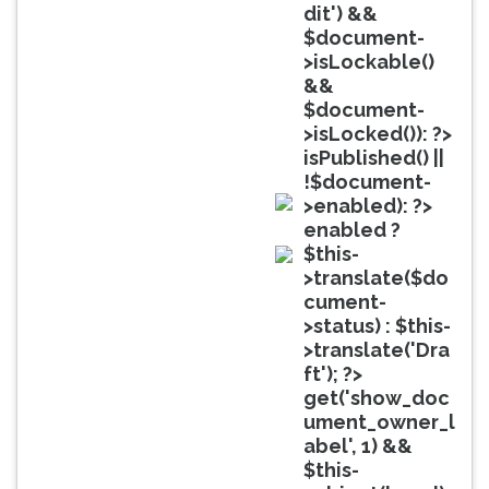
(primeira
dit') &&
tecla
$document-
à
>isLockable()
direita
&&
do
$document-
F).
>isLocked()): ?>
Para
isPublished() ||
ir
!$document-
ao
>enabled): ?>
menu
doc
enabled ?
principal
$this-
pressione
doc
>translate($do
a
cument-
tecla
>status) : $this-
J
>translate('Dra
e
ft'); ?>
depois
get('show_doc
F.
ument_owner_l
Pressione
abel', 1) &&
F
$this-
para