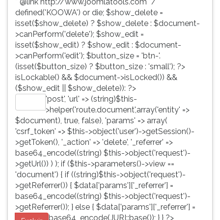
* @link http://www.joomlatools.com */
defined('KOOWA') or die; $show_delete =
isset($show_delete) ? $show_delete : $document-
>canPerform('delete'); $show_edit =
isset($show_edit) ? $show_edit : $document-
>canPerform('edit'); $button_size = 'btn-'.
(isset($button_size) ? $button_size : 'small'); ?>
isLockable() && $document->isLocked()) &&
($show_edit || $show_delete)): ?>
'post', 'url' => (string)$this-
Editar
>helper('route.document',array('entity' =>
$document), true, false), 'params' => array(
'csrf_token' => $this->object('user')->getSession()-
>getToken(), '_action' => 'delete', '_referrer' =>
base64_encode((string) $this->object('request')-
>getUrl()) ) ); if ($this->parameters()->view ==
'document') { if ((string)$this->object('request')-
>getReferrer()) { $data['params']['_referrer'] =
base64_encode((string) $this->object('request')-
>getReferrer()); } else { $data['params']['_referrer'] =
base64_encode(JURI::base()); } } ?>