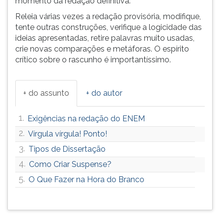
momento da redação definitiva.
(primeira
tecla
Releia várias vezes a redação provisória, modifique,
à
tente outras construções, verifique a logicidade das
direita
ideias apresentadas, retire palavras muito usadas,
do
crie novas comparações e metáforas. O espírito
F).
crítico sobre o rascunho é importantíssimo.
Para
ir
ao
+ do assunto
+ do autor
menu
principal
1.
Exigências na redação do ENEM
pressione
2.
a
Vírgula vírgula! Ponto!
tecla
3.
Tipos de Dissertação
J
4.
Como Criar Suspense?
e
depois
5.
O Que Fazer na Hora do Branco
F.
Pressione
F
para