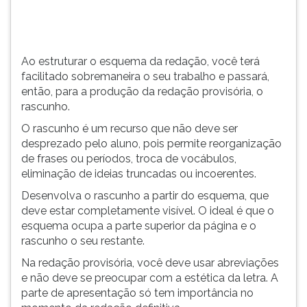
a
TAB
produção
e
da
depois
redação
F.
Ao estruturar o esquema da redação, você terá
provisóri...
Para
facilitado sobremaneira o seu trabalho e passará,
pausar
então, para a produção da redação provisória, o
a
rascunho.
leitura
O rascunho é um recurso que não deve ser
pressione
desprezado pelo aluno, pois permite reorganização
D
de frases ou períodos, troca de vocábulos,
(primeira
eliminação de ideias truncadas ou incoerentes.
tecla
à
Desenvolva o rascunho a partir do esquema, que
esquerda
deve estar completamente visível. O ideal é que o
do
esquema ocupa a parte superior da página e o
F),
rascunho o seu restante.
para
Na redação provisória, você deve usar abreviações
continuar
e não deve se preocupar com a estética da letra. A
pressione
parte de apresentação só tem importância no
G