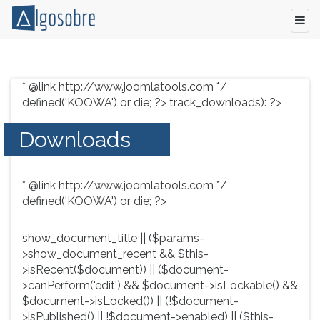
Conteúdo
Pressione
grátis
TAB
* @link http://www.joomlatools.com */
para
e
defined('KOOWA') or die; ?>
track_downloads): ?>
vestibular,
depois
enem
F
Downloads
e
para
concursos.
ouvir
Videoaulas,
o
* @link http://www.joomlatools.com */
resumos
conteúdo
defined('KOOWA') or die; ?>
e
principal
download
desta
de
tela.
show_document_title || ($params-
livros,
Para
>show_document_recent && $this-
biografias,
pular
>isRecent($document)) || ($document-
guia
essa
>canPerform('edit') && $document->isLockable() &&
de
leitura
$document->isLocked()) || (!$document-
profissões,
pressione
>isPublished() || !$document->enabled) || ($this-