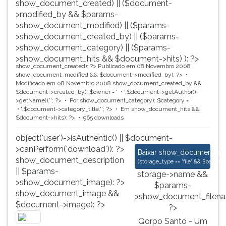
show_document_created) || ($document-
>modified_by && $params-
>show_document_modified) || ($params-
>show_document_created_by) || ($params-
>show_document_category) || ($params-
>show_document_hits && $document->hits) ): ?>
show_document_created): ?>
Publicado em 08 Novembro 2008
show_document_modified && $document->modified_by): ?>
Modificado em 08 Novembro 2008
show_document_created_by &&
$document->created_by): $owner = '
'.$document->getAuthor()-
>getName().'
'; ?>
Por
show_document_category): $category = '
'.$document->category_title.'
'; ?>
Em
show_document_hits &&
$document->hits): ?>
965 downloads
object('user')->isAuthentic() || $document-
>canPerform('download')): ?>
Qorpo Santo - Um Cr
Baixar
show_document_size
show_document_description
(
storage_type == 'file' && $para
|| $params-
storage->name &&
>show_document_image): ?>
$params-
show_document_image &&
>show_document_filena
$document->image): ?>
?>
Qorpo Santo - Um