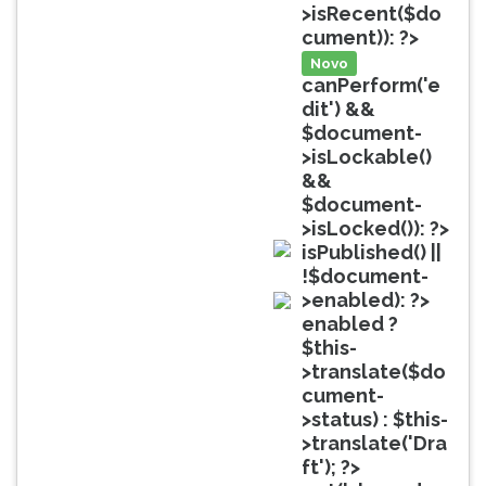
(primeira
>isRecent($do
tecla
cument)): ?>
à
Novo
direita
canPerform('e
do
dit') &&
F).
$document-
Para
>isLockable()
ir
&&
ao
$document-
menu
>isLocked()): ?>
principal
isPublished() ||
pressione
doc
!$document-
a
>enabled): ?>
tecla
doc
enabled ?
J
$this-
e
>translate($do
depois
cument-
F.
>status) : $this-
Pressione
>translate('Dra
F
ft'); ?>
para