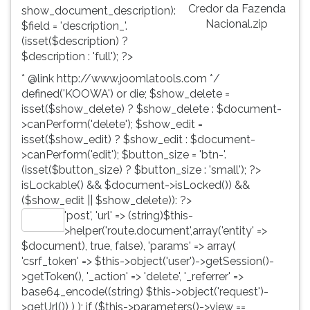
Credor da Fazenda
show_document_description):
Nacional.zip
$field = 'description_'.
(isset($description) ?
$description : 'full'); ?>
* @link http://www.joomlatools.com */
defined('KOOWA') or die; $show_delete =
isset($show_delete) ? $show_delete : $document-
>canPerform('delete'); $show_edit =
isset($show_edit) ? $show_edit : $document-
>canPerform('edit'); $button_size = 'btn-'.
(isset($button_size) ? $button_size : 'small'); ?>
isLockable() && $document->isLocked()) &&
($show_edit || $show_delete)): ?>
'post', 'url' => (string)$this-
Editar
>helper('route.document',array('entity' =>
$document), true, false), 'params' => array(
'csrf_token' => $this->object('user')->getSession()-
>getToken(), '_action' => 'delete', '_referrer' =>
base64_encode((string) $this->object('request')-
>getUrl()) ) ); if ($this->parameters()->view ==