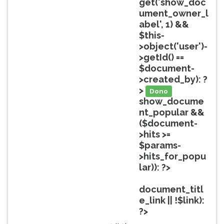
get('show_doc
ouvir
ument_owner_l
essa
abel', 1) &&
instrução
$this-
novamente.
>object('user')-
>getId() ==
$document-
>created_by): ?
>
Dono
show_docume
nt_popular &&
($document-
>hits >=
$params-
>hits_for_popu
lar)): ?>
Popular
document_titl
e_link || !$link):
?>