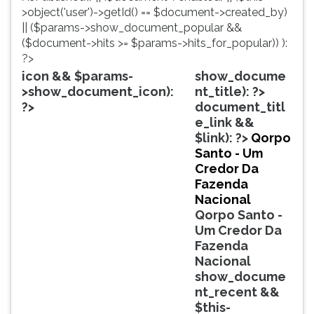
simulados
TAB
>object('user')->getId() == $document->created_by)
comentados.
e
|| ($params->show_document_popular &&
Acessibilidade
depois
($document->hits >= $params->hits_for_popular)) ):
sem
F.
?>
leitor
Para
icon && $params-
show_docume
de
pausar
>show_document_icon):
nt_title): ?>
tela.
a
?>
document_titl
leitura
e_link &&
pressione
$link): ?>
Qorpo
D
Santo - Um
(primeira
Credor Da
tecla
Fazenda
à
Nacional
esquerda
Qorpo Santo -
do
Um Credor Da
F),
Fazenda
para
Nacional
continuar
show_docume
pressione
nt_recent &&
G
$this-