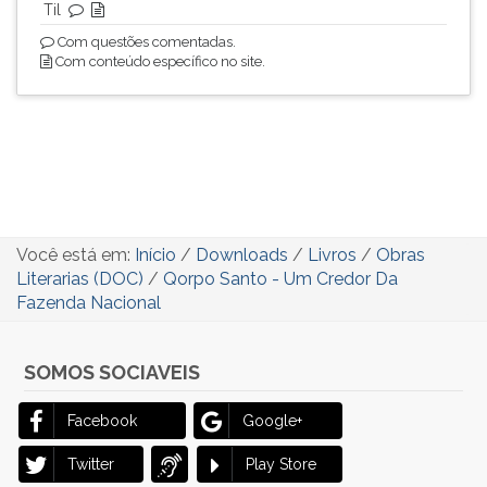
Til
Com questões comentadas.
Com conteúdo específico no site.
Você está em:
Início
/
Downloads
/
Livros
/
Obras
Literarias (DOC)
/
Qorpo Santo - Um Credor Da
Fazenda Nacional
SOMOS SOCIAVEIS
Facebook
Google+
Twitter
Play Store