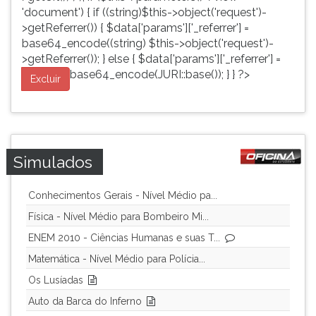
'document') { if ((string)$this->object('request')-
>getReferrer()) { $data['params']['_referrer'] =
base64_encode((string) $this->object('request')-
>getReferrer()); } else { $data['params']['_referrer'] =
base64_encode(JURI::base()); } } ?>
Excluir
Simulados
Conhecimentos Gerais - Nível Médio pa...
Física - Nível Médio para Bombeiro Mi...
ENEM 2010 - Ciências Humanas e suas T...
Matemática - Nível Médio para Polícia...
Os Lusíadas
Auto da Barca do Inferno