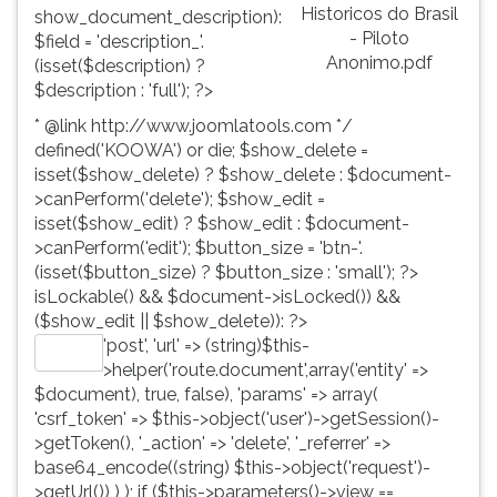
Historicos do Brasil
show_document_description):
- Piloto
$field = 'description_'.
Anonimo.pdf
(isset($description) ?
$description : 'full'); ?>
* @link http://www.joomlatools.com */
defined('KOOWA') or die; $show_delete =
isset($show_delete) ? $show_delete : $document-
>canPerform('delete'); $show_edit =
isset($show_edit) ? $show_edit : $document-
>canPerform('edit'); $button_size = 'btn-'.
(isset($button_size) ? $button_size : 'small'); ?>
isLockable() && $document->isLocked()) &&
($show_edit || $show_delete)): ?>
'post', 'url' => (string)$this-
Editar
>helper('route.document',array('entity' =>
$document), true, false), 'params' => array(
'csrf_token' => $this->object('user')->getSession()-
>getToken(), '_action' => 'delete', '_referrer' =>
base64_encode((string) $this->object('request')-
>getUrl()) ) ); if ($this->parameters()->view ==