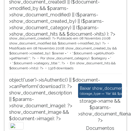
show_document_created) || ($document-
>modified_by && $params-
>show_document_modified) || ($params-
>show_document_created_by) || ($params-
>show_document_category) || ($params-
>show_document_hits && $document->hits) ): ?>
show_document_created): ?>
Publicado em 08 Novembro 2008
show_document_modified && $document->modified_by): ?>
Modificado em 08 Novembro 2008
show_document_created_by &&
$document->created_by): $owner = '
'.$document->getAuthor()-
>getName().'
'; ?>
Por
show_document_category): $category = '
'.$document->category_title.'
'; ?>
Em
show_document_hits &&
$document->hits): ?>
1326 downloads
object('user')->isAuthentic() || $document-
>canPerform('download')): ?>
Documentos Historic
Baixar
show_document_size
show_document_description
(
storage_type == 'file' && $para
|| $params-
storage->name &&
>show_document_image): ?>
$params-
show_document_image &&
>show_document_filena
$document->image): ?>
?>
Documentos