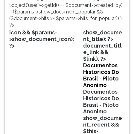
simulados
TAB
>object('user')->getId() == $document->created_by)
comentados.
e
|| ($params->show_document_popular &&
Acessibilidade
depois
($document->hits >= $params->hits_for_popular)) ):
sem
F.
?>
leitor
Para
icon && $params-
show_docume
de
pausar
>show_document_icon):
nt_title): ?>
tela.
a
?>
document_titl
leitura
e_link &&
pressione
$link): ?>
D
Documentos
(primeira
Historicos Do
tecla
Brasil - Piloto
à
Anonimo
esquerda
Documentos
do
Historicos Do
F),
Brasil - Piloto
para
Anonimo
continuar
show_docume
pressione
nt_recent &&
G
$this-