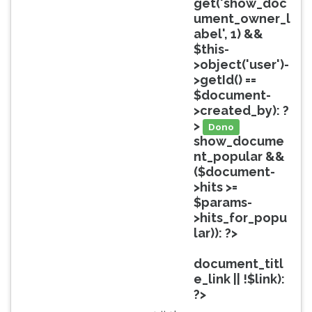
get('show_doc
ouvir
ument_owner_l
essa
abel', 1) &&
instrução
$this-
novamente.
>object('user')-
>getId() ==
$document-
>created_by): ?
>
Dono
show_docume
nt_popular &&
($document-
>hits >=
$params-
>hits_for_popu
lar)): ?>
Popular
document_titl
e_link || !$link):
?>