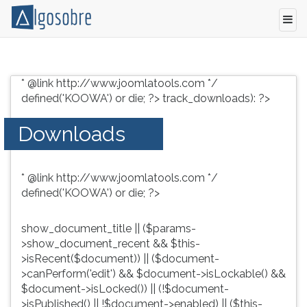
Conteúdo
Pressione
grátis
TAB
* @link http://www.joomlatools.com */
para
e
defined('KOOWA') or die; ?>
track_downloads): ?>
vestibular,
depois
enem
F
Downloads
e
para
concursos.
ouvir
Videoaulas,
o
* @link http://www.joomlatools.com */
resumos
conteúdo
defined('KOOWA') or die; ?>
e
principal
download
desta
de
tela.
show_document_title || ($params-
livros,
Para
>show_document_recent && $this-
biografias,
pular
>isRecent($document)) || ($document-
guia
essa
>canPerform('edit') && $document->isLockable() &&
de
leitura
$document->isLocked()) || (!$document-
profissões,
pressione
>isPublished() || !$document->enabled) || ($this-