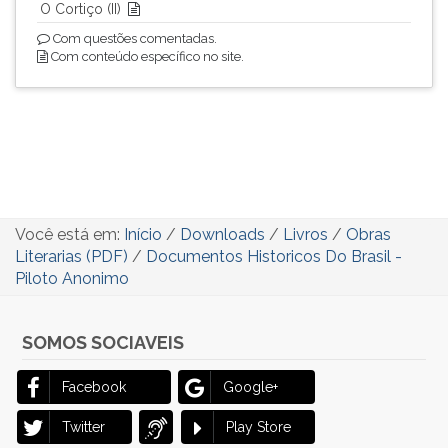
O Cortiço (II)
Com questões comentadas.
Com conteúdo específico no site.
Você está em:
Início
/
Downloads
/
Livros
/
Obras
Literarias (PDF)
/
Documentos Historicos Do Brasil -
Piloto Anonimo
SOMOS SOCIAVEIS
Facebook
Google+
Twitter
Play Store