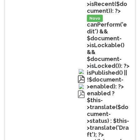
(primeira
>isRecent($do
tecla
cument)): ?>
à
Novo
direita
canPerform('e
do
dit') &&
F).
$document-
Para
>isLockable()
ir
&&
ao
$document-
menu
>isLocked()): ?>
principal
isPublished() ||
pressione
!$document-
a
pdf
>enabled): ?>
tecla
enabled ?
J
$this-
pdf
e
>translate($do
depois
cument-
F.
>status) : $this-
Pressione
>translate('Dra
F
ft'); ?>
para