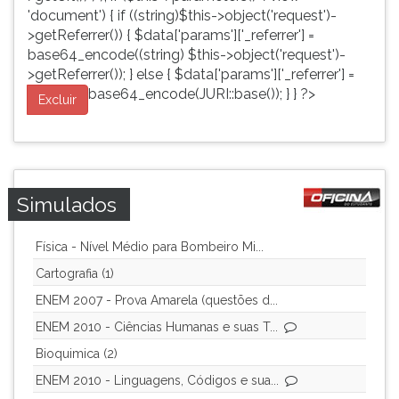
'document') { if ((string)$this->object('request')-
>getReferrer()) { $data['params']['_referrer'] =
base64_encode((string) $this->object('request')-
>getReferrer()); } else { $data['params']['_referrer'] =
base64_encode(JURI::base()); } } ?>
Excluir
Simulados
Física - Nível Médio para Bombeiro Mi...
Cartografia (1)
ENEM 2007 - Prova Amarela (questões d...
ENEM 2010 - Ciências Humanas e suas T...
Bioquimica (2)
ENEM 2010 - Linguagens, Códigos e sua...