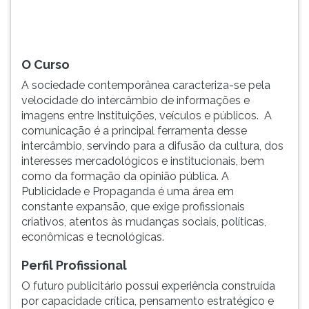
TAB
e
depois
F.
O Curso
Para
A sociedade contemporânea caracteriza-se pela
pausar
velocidade do intercâmbio de informações e
a
imagens entre Instituições, veículos e públicos. A
leitura
comunicação é a principal ferramenta desse
pressione
intercâmbio, servindo para a difusão da cultura, dos
D
interesses mercadológicos e institucionais, bem
(primeira
como da formação da opinião pública. A
tecla
Publicidade e Propaganda é uma área em
à
constante expansão, que exige profissionais
esquerda
criativos, atentos às mudanças sociais, políticas,
do
econômicas e tecnológicas.
F),
para
Perfil Profissional
continuar
pressione
O futuro publicitário possui experiência construída
G
por capacidade crítica, pensamento estratégico e