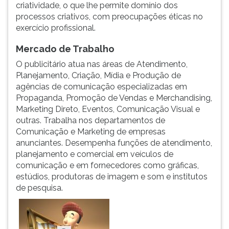
(primeira
criatividade, o que lhe permite domínio dos
tecla
processos criativos, com preocupações éticas no
à
exercício profissional.
direita
Mercado de Trabalho
do
F).
O publicitário atua nas áreas de Atendimento,
Para
Planejamento, Criação, Mídia e Produção de
ir
agências de comunicação especializadas em
ao
Propaganda, Promoção de Vendas e Merchandising,
menu
Marketing Direto, Eventos, Comunicação Visual e
principal
outras. Trabalha nos departamentos de
pressione
Comunicação e Marketing de empresas
a
anunciantes. Desempenha funções de atendimento,
tecla
planejamento e comercial em veículos de
J
comunicação e em fornecedores como gráficas,
e
estúdios, produtoras de imagem e som e institutos
depois
de pesquisa.
F.
Pressione
F
para