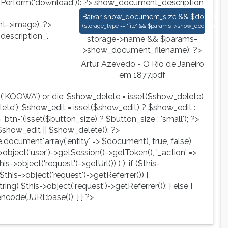
nPerform('download')): ?>
show_document_description
Artur Azevedo - O Rio de Janeiro em 
Baixar
show_document_size && $document->s
->image): ?>
(
storage_type == 'file' && $params->show_document_ex
escription_'.
storage->name && $params-
>show_document_filename): ?>
Artur Azevedo - O Rio de Janeiro
em 1877.pdf
d('KOOWA') or die; $show_delete = isset($show_delete)
te'); $show_edit = isset($show_edit) ? $show_edit :
tn-'.(isset($button_size) ? $button_size : 'small'); ?>
show_edit || $show_delete)): ?>
ute.document',array('entity' => $document), true, false),
->object('user')->getSession()->getToken(), '_action' =>
is->object('request')->getUrl()) ) ); if ($this-
$this->object('request')->getReferrer()) {
ing) $this->object('request')->getReferrer()); } else {
ncode(JURI::base()); } } ?>