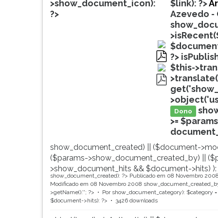
de
leitura
>show_document_icon):
$link): ?>
Ar
profissões,
pressione
?>
Azevedo - 
simulados
TAB
show_docu
comentados.
e
>isRecent(
Acessibilidade
depois
$document
sem
F.
?>
isPublis
leitor
Para
pdf
$this->tra
de
pausar
>translate(
tela.
a
get('show_
pdf
leitura
>object('u
pressione
sho
Dono
D
>= $params
(primeira
document_ti
tecla
show_document_created) || ($document->mod
à
($params->show_document_created_by) || ($
esquerda
>show_document_hits && $document->hits) ):
do
show_document_created): ?>
Publicado em 08 Novembro 200
F),
Modificado em 08 Novembro 2008
show_document_created_by
para
>getName().'
'; ?>
Por
show_document_category): $category = 
$document->hits): ?>
3426 downloads
continuar
pressione