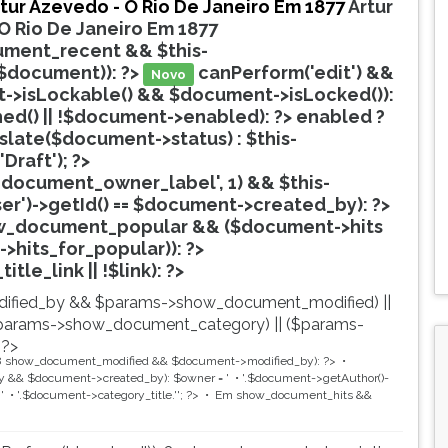
tur Azevedo - O Rio De Janeiro Em 1877
Artur
O Rio De Janeiro Em 1877
ment_recent && $this-
$document)): ?>
canPerform('edit') &&
Novo
->isLockable() && $document->isLocked()):
hed() || !$document->enabled): ?>
enabled ?
nslate($document->status) : $this-
'Draft'); ?>
document_owner_label', 1) && $this-
ser')->getId() == $document->created_by): ?>
w_document_popular && ($document->hits
->hits_for_popular)): ?>
Popular
tle_link || !$link): ?>
ified_by && $params->show_document_modified) ||
params->show_document_category) || ($params-
 ?>
8
show_document_modified && $document->modified_by): ?>
 && $document->created_by): $owner = '
'.$document->getAuthor()-
'
'.$document->category_title.'
'; ?>
Em
show_document_hits &&