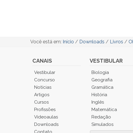
Você está em:
Início
/
Downloads
/
Livros
/
Ob
CANAIS
VESTIBULAR
Você
Vestibular
Biologia
está
Concurso
Geografia
no
Notícias
Gramática
Menu
Artigos
História
Principal.
Cursos
Inglês
Pressione
TAB
Profissões
Matemática
e
Videoaulas
Redação
depois
Downloads
Simulados
F
Contato