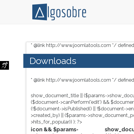
Conteúdo
Pressione
grátis
TAB
* @link http://www.joomlatools.com */ defined
para
e
vestibular,
depois
Downloads
enem
F
e
para
concursos.
ouvir
* @link http://www.joomlatools.com */ defined
Videoaulas,
o
resumos
conteúdo
e
principal
show_document_title || ($params->show_docu
download
desta
($document->canPerform('edit') && $document
de
tela.
(!$document->isPublished() || !$document->enab
livros,
Para
>created_by) || ($params->show_document_po
biografias,
pular
>hits_for_popular)) ): ?>
guia
essa
icon && $params-
show_docum