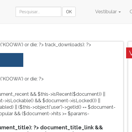
Vestibular
('KOOWA') or die; ?>
track_downloads): ?>
('KOOWA') or die; ?>
ment_recent && $this->isRecent($document)) ||
->isLockable() && $document->isLocked()) ||
led) || ($this->object('user')->getId() == $document-
pular && ($document->hits >= $params-
ent_title): ?>
document_title_link &&