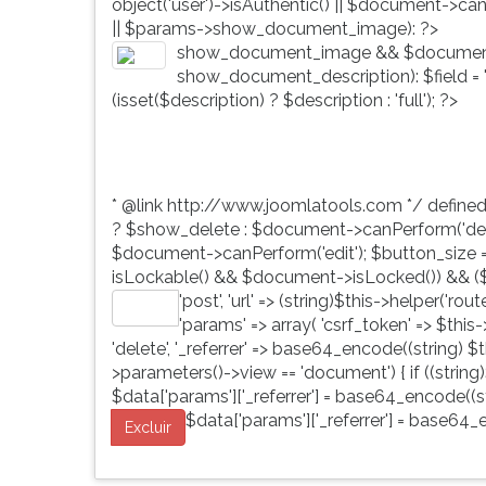
object('user')->isAuthentic() || $document->ca
G
|| $params->show_document_image): ?>
(primeira
show_document_image && $document
tecla
show_document_description): $field = 'd
à
(isset($description) ? $description : 'full'); ?>
direita
do
F).
Para
* @link http://www.joomlatools.com */ define
ir
? $show_delete : $document->canPerform('dele
ao
$document->canPerform('edit'); $button_size = 'b
menu
isLockable() && $document->isLocked()) && ($
principal
'post', 'url' => (string)$this->helper('ro
pressione
Editar
'params' => array( 'csrf_token' => $this
a
'delete', '_referrer' => base64_encode((string) $th
tecla
>parameters()->view == 'document') { if ((string)
J
$data['params']['_referrer'] = base64_encode((str
e
$data['params']['_referrer'] = base64_e
depois
Excluir
F.
Pressione