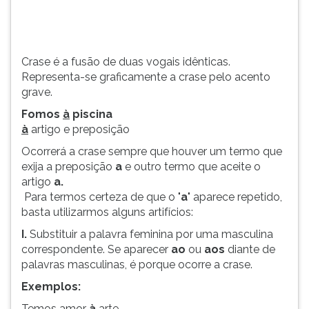
a
TAB
crase
e
sempre
depois
que
F.
Crase é a fusão de duas vogais idênticas.
houver
Para
Representa-se graficamente a crase pelo acento
um
pausar
grave.
termo
a
Fomos
à
piscina
que
leitura
à
artigo e preposição
ex...
pressione
D
Ocorrerá a crase sempre que houver um termo que
(primeira
exija a preposição
a
e outro termo que aceite o
tecla
artigo
a.
à
Para termos certeza de que o "
a
" aparece repetido,
esquerda
basta utilizarmos alguns artifícios:
do
I.
Substituir a palavra feminina por uma masculina
F),
correspondente. Se aparecer
ao
ou
aos
diante de
para
palavras masculinas, é porque ocorre a crase.
continuar
pressione
Exemplos:
G
Temos amor
à
arte.