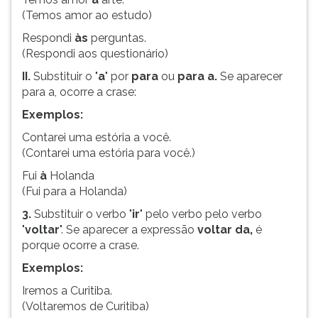
(primeira
(Temos amor ao estudo)
tecla
à
Respondi
às
perguntas.
direita
(Respondi aos questionário)
do
II.
Substituir o "
a
" por
para
ou
para a.
Se aparecer
F).
para a, ocorre a crase:
Para
ir
Exemplos:
ao
Contarei uma estória a você.
menu
(Contarei uma estória para você.)
principal
Fui
à
Holanda
pressione
(Fui para a Holanda)
a
tecla
3.
Substituir o verbo
"
ir
"
pelo verbo
pelo verbo
J
"
voltar
". Se aparecer a expressão
voltar da,
é
e
porque ocorre a crase.
depois
Exemplos:
F.
Pressione
Iremos a Curitiba.
F
(Voltaremos de Curitiba)
para