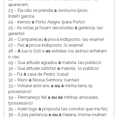
aparecem.
23 – Ele não se prendia
a
nenhuma
(pron.
Indef.) garota.
24 - Iremos
a
Porto Alegre. (para Porto)
25 - As notas já foram devolvidas
à
gerência. (ao
gerente)
26 – Compareceu
à
prova indisposto. (ao exame)
27 – Fez
a
prova indisposto. (o exame)
28 –
A
lua (o Sol) e
as
estrelas (os astros) enfeitam
o céu.
29 – Sua atitude agradou
à
maioria. (ao público)
30 – Sua atitude satisfez
a
maioria. (o público)
31 – Fui
à
casa de Pedro. (casa)
32 – Rezo
a
Nossa Senhora. (santas)
33 – Voltarei este ano
a ou à
minha terra. (p.
possessivo)
34 – Permaneço fiel
a ou às
minhas amizades.
(possessivo)
35 – Aderi logo
à
proposta (ao convite) que me fez.
36 – A joia pertencia
a ou à
Helena. (nome mulher)