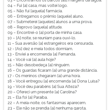
03 – Encontramos os barcos [as] margens da lagoa.
04 – Fui [a] casa, mas voltei logo.
05 – Não fui [aquela] farmácia.
06 – Entregamos o prêmio [aquele] aluno.
07 – Submeterei [aqueles] alunos a uma prova.
08 – Reprovo [aquela] atitude.
09 – Encontrei-o [a] porta de minha casa.
10 – [A] noite, se reuniam para ouvi-lo.
11 – Sua aversão [a] estrangeiros era censurada.
12 - [As] dez e meia todos dormiam.
13 - Enviei a encomenda [a] Fernanda.
14 – Você vai [a] aula hoje?
15 – Não desobedeça [a] ninguém.
16 – Os guardas ficaram [a] uma grande distância.
17 - Os meninos chegaram [a] uma hora.
18 – Você entregou [a] encomenda [a] Dona Luísa?
19 – Você deu parabéns [a] Sua Alteza?
20 – Ofereci um presente [a] Carolina?
21 – Ela foi [a] Paraíba.
22 – A meia-noite, os fantasmas aparecem.
23 – Ele não se prendia [a] nenhuma garota.