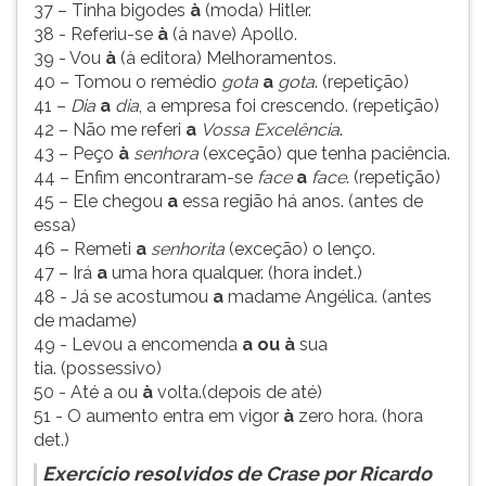
37 – Tinha bigodes
à
(moda) Hitler.
38 - Referiu-se
à
(à nave) Apollo.
39 - Vou
à
(à editora) Melhoramentos.
40 – Tomou o remédio
gota
a
gota
. (repetição)
41 –
Dia
a
dia
, a empresa foi crescendo. (repetição)
42 – Não me referi
a
Vossa Excelência
.
43 – Peço
à
senhora
(exceção) que tenha paciência.
44 – Enfim encontraram-se
face
a
face
. (repetição)
45 – Ele chegou
a
essa região há anos. (antes de
essa)
46 – Remeti
a
senhorita
(exceção) o lenço.
47 – Irá
a
uma hora qualquer. (hora indet.)
48 - Já se acostumou
a
madame Angélica. (antes
de madame)
49 - Levou a encomenda
a ou à
sua
tia. (possessivo)
50 - Até a ou
à
volta.(depois de até)
51 - O aumento entra em vigor
à
zero hora. (hora
det.)
Exercício resolvidos de Crase por Ricardo