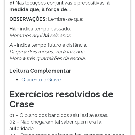
d)
Nas locuções conjuntivas e prepositivas;
à
medida que, à força de...
OBSERVAÇÕES:
Lembre-se que:
Há -
indica tempo passado.
Moramos aqui
há
seis anos
A -
indica tempo futuro e distância.
Daqui
a
dois meses, irei
à
fazenda.
Moro
a
três quarteirões da escola.
Leitura Complementar
O acento é Grave
Exercícios resolvidos de
Crase
01 – O plano dos bandidos saiu [as] avessas.
02 – Não chegaram [a] saber quem era [a]
autoridade.