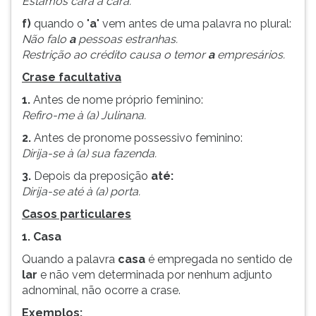
Estamos cara a cara.
f)
quando o "
a
" vem antes de uma palavra no plural:
Não falo
a
pessoas estranhas.
Restrição ao crédito causa o temor
a
empresários.
Crase facultativa
1.
Antes de nome próprio feminino:
Refiro-me à (a) Julinana.
2.
Antes de pronome possessivo feminino:
Dirija-se à (a) sua fazenda.
3.
Depois da preposição
até:
Dirija-se até à (a) porta.
Casos particulares
1. Casa
Quando a palavra
casa
é empregada no sentido de
lar
e não vem determinada por nenhum adjunto
adnominal, não ocorre a crase.
Exemplos: