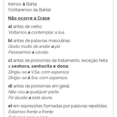
Iremos
à
Bahia
ouvir
(Voltaremos da Bahia)
essa
instrução
Não ocorre a Crase
novamente.
a)
antes de verbo
Voltamos
a
contemplar a lua.
b)
antes de palavras masculinas
Gosto muito de andar
a
pé.
Passeamos
a
cavalo.
c)
antes de pronomes de tratamento, exceção feita
a
senhora, senhorita e dona:
Dirigiu-se
a
V.Sa. com aspereza
Dirigiu-se
à
Sra. com aspereza.
d)
antes de pronomes em geral:
Não vou
a
qualquer parte.
Fiz alusão
a
esta aluna.
e)
em expressões formadas por palavras repetidas:
Estamos frente a frente