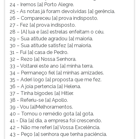
24 - Iremos [a] Porto Alegre.
25 - As notas já foram devolvidas [a] gerência.
26 – Compareceu [a] prova indisposto.
27 - Fez [a] prova indisposto.
28 – [A] lua e [as] estrelas enfeitam o céu.
29 – Sua atitude agradou [a] maioria.
30 – Sua atitude satisfez [a] maioria.
31 – Fui [a] casa de Pedro.
32 – Rezo [a] Nossa Senhora.
33 – Voltarei este ano [a] minha terra.
34 – Permaneço fiel [a] minhas amizades.
35 – Aderi logo [a] proposta que me fez.
36 – A joia pertencia [a] Helena.
37 – Tinha bigodes [a] Hitler.
38 - Referiu-se [a] Apollo.
39 - Vou [a]Melhoramentos.
40 – Tomou o remédio gota [a] gota.
41 - Dia [a] dia, a empresa foi crescendo.
42 – Não me referi [a] Vossa Excelência.
43 – Peço [a] senhora que tenha paciência.