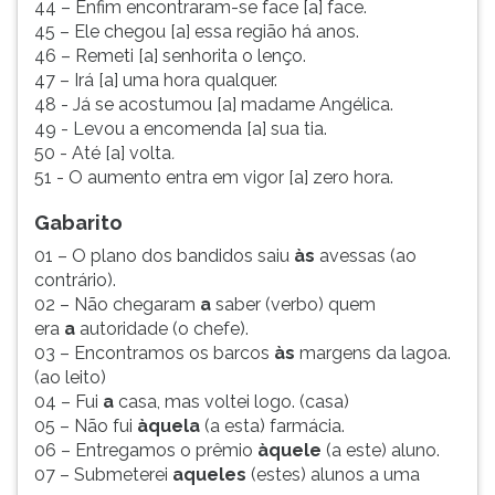
44 – Enfim encontraram-se face [a] face.
45 – Ele chegou [a] essa região há anos.
46 – Remeti [a] senhorita o lenço.
47 – Irá [a] uma hora qualquer.
48 - Já se acostumou [a] madame Angélica.
49 - Levou a encomenda [a] sua tia.
50 - Até [a] volta
.
51 - O aumento entra em vigor [a] zero hora.
Gabarito
01 – O plano dos bandidos saiu
às
avessas (ao
contrário).
02 – Não chegaram
a
saber (verbo) quem
era
a
autoridade (o chefe).
03 – Encontramos os barcos
às
margens da lagoa.
(ao leito)
04 – Fui
a
casa, mas voltei logo. (casa)
05 – Não fui
àquela
(a esta) farmácia.
06 – Entregamos o prêmio
àquele
(a este) aluno.
07 – Submeterei
aqueles
(estes) alunos a uma