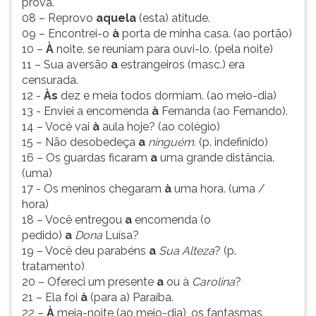
prova.
08 – Reprovo
aquela
(esta) atitude.
09 – Encontrei-o
à
porta de minha casa. (ao portão)
10 –
À
noite, se reuniam para ouvi-lo. (pela noite)
11 – Sua aversão
a
estrangeiros (masc.) era
censurada.
12 -
Às
dez e meia todos dormiam. (ao meio-dia)
13 - Enviei a encomenda
à
Fernanda (ao Fernando).
14 – Você vai
à
aula hoje? (ao colégio)
15 – Não desobedeça
a
ninguém
. (p. indefinido)
16 – Os guardas ficaram
a
uma grande distância.
(uma)
17 - Os meninos chegaram
à
uma hora. (uma /
hora)
18 – Você entregou
a
encomenda (o
pedido)
a
Dona
Luísa?
19 – Você deu parabéns
a
Sua Alteza
? (p.
tratamento)
20 – Ofereci um presente
a
ou à
Carolina
?
21 – Ela foi
à
(para a) Paraíba.
22 –
À
meia-noite (ao meio-dia), os fantasmas