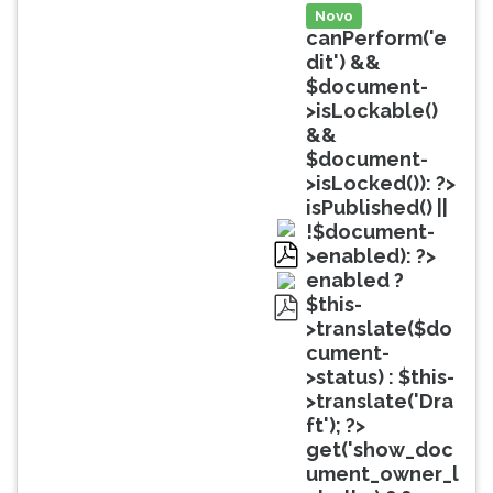
(primeira
Novo
tecla
canPerform('e
à
dit') &&
direita
$document-
do
>isLockable()
F).
&&
Para
$document-
ir
>isLocked()): ?>
ao
isPublished() ||
menu
!$document-
principal
>enabled): ?>
pressione
pdf
enabled ?
a
$this-
tecla
>translate($do
pdf
J
cument-
e
>status) : $this-
depois
>translate('Dra
F.
ft'); ?>
Pressione
get('show_doc
F
ument_owner_l
para