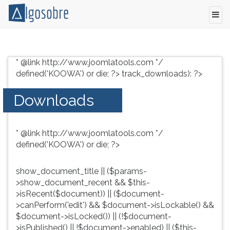
Conteúdo
Pressione
grátis
TAB
* @link http://www.joomlatools.com */
para
e
defined('KOOWA') or die; ?>
track_downloads): ?>
vestibular,
depois
enem
F
Downloads
e
para
concursos.
ouvir
Videoaulas,
o
* @link http://www.joomlatools.com */
resumos
conteúdo
defined('KOOWA') or die; ?>
e
principal
download
desta
de
tela.
show_document_title || ($params-
livros,
Para
>show_document_recent && $this-
biografias,
pular
>isRecent($document)) || ($document-
guia
essa
>canPerform('edit') && $document->isLockable() &&
de
leitura
$document->isLocked()) || (!$document-
profissões,
pressione
>isPublished() || !$document->enabled) || ($this-