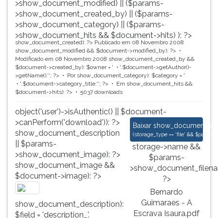
>show_document_modified) || ($params-
>show_document_created_by) || ($params-
>show_document_category) || ($params-
>show_document_hits && $document->hits) ): ?>
show_document_created): ?>
Publicado em 08 Novembro 2008
show_document_modified && $document->modified_by): ?>
Modificado em 08 Novembro 2008
show_document_created_by &&
$document->created_by): $owner = '
'.$document->getAuthor()-
>getName().'
'; ?>
Por
show_document_category): $category = '
'.$document->category_title.'
'; ?>
Em
show_document_hits &&
$document->hits): ?>
5037 downloads
object('user')->isAuthentic() || $document-
>canPerform('download')): ?>
Bernardo Guimaraes 
Baixar
show_document_size
show_document_description
(
storage_type == 'file' && $para
|| $params-
storage->name &&
>show_document_image): ?>
$params-
show_document_image &&
>show_document_filena
$document->image): ?>
?>
Bernardo
Guimaraes - A
show_document_description):
Escrava Isaura.pdf
$field = 'description_'.