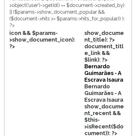
simulados
TAB
>object('user')->getId() == $document->created_by)
comentados.
e
|| ($params->show_document_popular &&
Acessibilidade
depois
($document->hits >= $params->hits_for_popular)) ):
sem
F.
?>
leitor
Para
icon && $params-
show_docume
de
pausar
>show_document_icon):
nt_title): ?>
tela.
a
?>
document_titl
leitura
e_link &&
pressione
$link): ?>
D
Bernardo
(primeira
Guimarães - A
tecla
Escrava Isaura
à
Bernardo
esquerda
Guimarães - A
do
Escrava Isaura
F),
show_docume
para
nt_recent &&
continuar
$this-
pressione
>isRecent($do
G
cument)): ?>