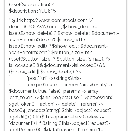
(isset($description) ?
$description : 'full'); ?>
* @link http://www.joomlatools.com */
defined('KOOWA') or die; $show_delete =
isset($show_delete) ? $show_delete : $document-
>canPerform('delete'); $show_edit =
isset($show_edit) ? $show_edit : $document-
>canPerform('edit'); $button_size = 'btn-'.
(isset($button_size) ? $button_size : 'small'); ?>
isLockable() && $document->isLocked()) &&
($show_edit || $show_delete)): ?>
'post', 'url' => (string)$this-
Editar
>helper('route.document',array('entity' =>
$document), true, false), 'params' => array(
'csrf_token' => $this->object('user')->getSession()-
>getToken(), '_action' => 'delete', '_referrer' =>
base64_encode((string) $this->object('request')-
>getUrl()) ) ); if ($this->parameters()->view ==
'document') { if ((string)$this->object('request')-
>getReferrer()) { $data['params']['_referrer'] =