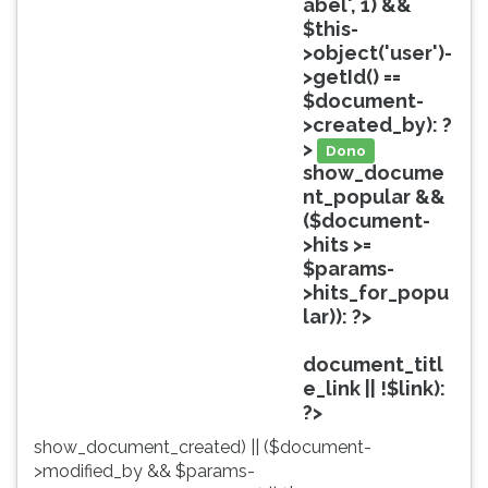
abel', 1) &&
ouvir
$this-
essa
>object('user')-
instrução
>getId() ==
novamente.
$document-
>created_by): ?
>
Dono
show_docume
nt_popular &&
($document-
>hits >=
$params-
>hits_for_popu
lar)): ?>
Popular
document_titl
e_link || !$link):
?>
show_document_created) || ($document-
>modified_by && $params-