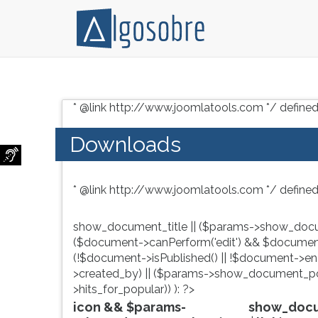
Conteúdo
Pressione
grátis
TAB
* @link http://www.joomlatools.com */ defined
para
e
vestibular,
depois
Downloads
enem
F
e
para
concursos.
ouvir
* @link http://www.joomlatools.com */ defined
Videoaulas,
o
resumos
conteúdo
e
principal
show_document_title || ($params->show_docu
download
desta
($document->canPerform('edit') && $document
de
tela.
(!$document->isPublished() || !$document->enab
livros,
Para
>created_by) || ($params->show_document_po
biografias,
pular
>hits_for_popular)) ): ?>
guia
essa
icon && $params-
show_docum