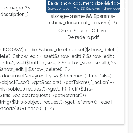
Cruz e Sousa - O Livro Derradeiro.pd
Baixar
show_document_size && $document->s
->image): ?>
(
storage_type == 'file' && $params->show_document_ex
escription_'.
storage->name && $params-
>show_document_filename): ?>
Cruz e Sousa - O Livro
Derradeiro.pdf
d('KOOWA') or die; $show_delete = isset($show_delete)
te'); $show_edit = isset($show_edit) ? $show_edit :
tn-'.(isset($button_size) ? $button_size : 'small'); ?>
show_edit || $show_delete)): ?>
ute.document',array('entity' => $document), true, false),
->object('user')->getSession()->getToken(), '_action' =>
is->object('request')->getUrl()) ) ); if ($this-
$this->object('request')->getReferrer()) {
ing) $this->object('request')->getReferrer()); } else {
ncode(JURI::base()); } } ?>