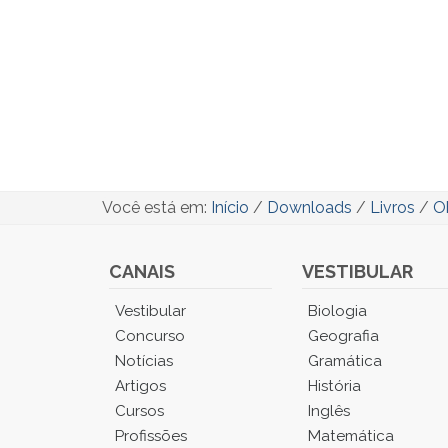
Você está em:
Início
/
Downloads
/
Livros
/
Ob
CANAIS
VESTIBULAR
Você
Vestibular
Biologia
está
Concurso
Geografia
no
Notícias
Gramática
Menu
Artigos
História
Principal.
Cursos
Inglês
Pressione
TAB
Profissões
Matemática