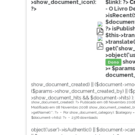
de
leitura
>show_document_icon):
$link): ?>
Cr
profissões,
pressione
?>
- O Livro D
simulados
TAB
>isRecent(
comentados.
e
$document
Acessibilidade
depois
?>
isPublis
sem
F.
$this->tra
pdf
leitor
Para
>translate(
de
pausar
get('show_
pdf
tela.
a
>object('u
leitura
sho
Dono
pressione
>= $params
D
document_ti
(primeira
show_document_created) || ($document->mod
tecla
($params->show_document_created_by) || ($
à
>show_document_hits && $document->hits) ):
esquerda
show_document_created): ?>
Publicado em 08 Novembro 200
do
Modificado em 08 Novembro 2008
show_document_created_by
F),
>getName().'
'; ?>
Por
show_document_category): $category = 
$document->hits): ?>
2376 downloads
para
continuar
object('user')->isAuthentic() || $document->ca
pressione