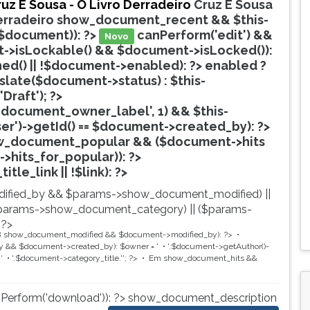
uz E Sousa - O Livro Derradeiro
Cruz E Sousa
erradeiro
show_document_recent && $this-
$document)): ?>
canPerform('edit') &&
Novo
->isLockable() && $document->isLocked()):
hed() || !$document->enabled): ?>
enabled ?
nslate($document->status) : $this-
'Draft'); ?>
document_owner_label', 1) && $this-
ser')->getId() == $document->created_by): ?>
w_document_popular && ($document->hits
->hits_for_popular)): ?>
Popular
tle_link || !$link): ?>
ified_by && $params->show_document_modified) ||
params->show_document_category) || ($params-
 ?>
8
show_document_modified && $document->modified_by): ?>
 && $document->created_by): $owner = '
'.$document->getAuthor()-
'
'.$document->category_title.'
'; ?>
Em
show_document_hits &&
nPerform('download')): ?>
show_document_description