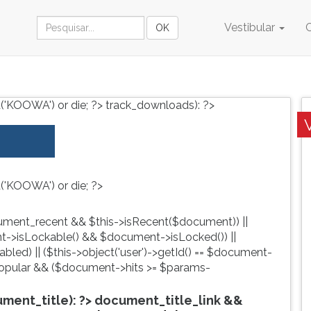
Vestibular
('KOOWA') or die; ?>
track_downloads): ?>
('KOOWA') or die; ?>
ment_recent && $this->isRecent($document)) ||
->isLockable() && $document->isLocked()) ||
led) || ($this->object('user')->getId() == $document-
pular && ($document->hits >= $params-
ent_title): ?>
document_title_link &&