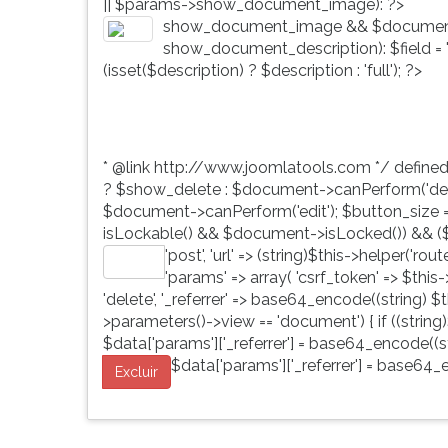
|| $params->show_document_image): ?>
G
show_document_image && $document
(primeira
show_document_description): $field = 'd
tecla
(isset($description) ? $description : 'full'); ?>
à
direita
do
F).
* @link http://www.joomlatools.com */ define
Para
? $show_delete : $document->canPerform('dele
ir
$document->canPerform('edit'); $button_size = 'b
ao
isLockable() && $document->isLocked()) && ($
menu
'post', 'url' => (string)$this->helper('ro
principal
Editar
'params' => array( 'csrf_token' => $this
pressione
'delete', '_referrer' => base64_encode((string) $th
a
>parameters()->view == 'document') { if ((string)
tecla
$data['params']['_referrer'] = base64_encode((str
J
$data['params']['_referrer'] = base64_e
e
Excluir
depois
F.
Pressione