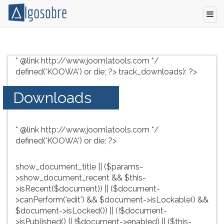
Conteúdo
Pressione
grátis
TAB
* @link http://www.joomlatools.com */
para
e
defined('KOOWA') or die; ?>
track_downloads): ?>
vestibular,
depois
enem
F
Downloads
e
para
concursos.
ouvir
Videoaulas,
o
* @link http://www.joomlatools.com */
resumos
conteúdo
defined('KOOWA') or die; ?>
e
principal
download
desta
de
tela.
show_document_title || ($params-
livros,
Para
>show_document_recent && $this-
biografias,
pular
>isRecent($document)) || ($document-
guia
essa
>canPerform('edit') && $document->isLockable() &&
de
leitura
$document->isLocked()) || (!$document-
profissões,
pressione
>isPublished() || !$document->enabled) || ($this-