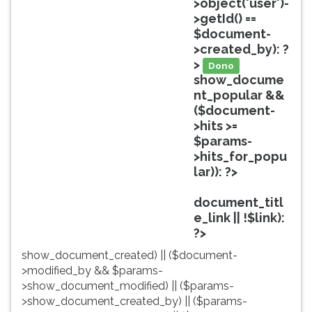
>object('user')-
ouvir
>getId() ==
essa
$document-
instrução
>created_by): ?
novamente.
>
Dono
show_docume
nt_popular &&
($document-
>hits >=
$params-
>hits_for_popu
lar)): ?>
Popular
document_titl
e_link || !$link):
?>
show_document_created) || ($document-
>modified_by && $params-
>show_document_modified) || ($params-
>show_document_created_by) || ($params-