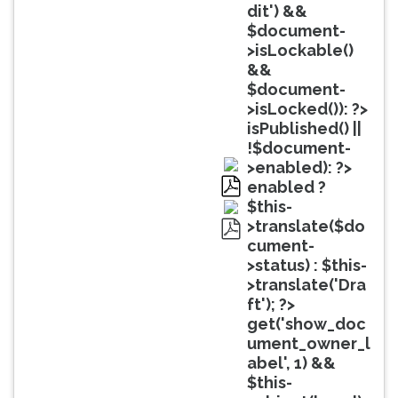
(primeira
dit') &&
tecla
$document-
à
>isLockable()
direita
&&
do
$document-
F).
>isLocked()): ?>
Para
isPublished() ||
ir
!$document-
ao
>enabled): ?>
menu
enabled ?
principal
pdf
$this-
pressione
>translate($do
a
cument-
pdf
tecla
>status) : $this-
J
>translate('Dra
e
ft'); ?>
depois
get('show_doc
F.
ument_owner_l
Pressione
abel', 1) &&
F
$this-
para