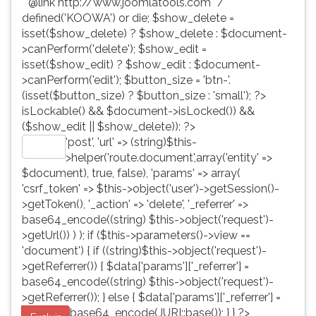
* @link http://www.joomlatools.com */
defined('KOOWA') or die; $show_delete =
isset($show_delete) ? $show_delete : $document-
>canPerform('delete'); $show_edit =
isset($show_edit) ? $show_edit : $document-
>canPerform('edit'); $button_size = 'btn-'.
(isset($button_size) ? $button_size : 'small'); ?>
isLockable() && $document->isLocked()) &&
($show_edit || $show_delete)): ?>
'post', 'url' => (string)$this-
Editar
>helper('route.document',array('entity' =>
$document), true, false), 'params' => array(
'csrf_token' => $this->object('user')->getSession()-
>getToken(), '_action' => 'delete', '_referrer' =>
base64_encode((string) $this->object('request')-
>getUrl()) ) ); if ($this->parameters()->view ==
'document') { if ((string)$this->object('request')-
>getReferrer()) { $data['params']['_referrer'] =
base64_encode((string) $this->object('request')-
>getReferrer()); } else { $data['params']['_referrer'] =
base64_encode(JURI::base()); } } ?>