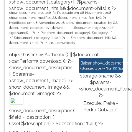
>show_document_category) || ($params-
>show_document_hits && $document->hits) ): ?>
show_document_created): ?>
Publicado em 08 Novembro 2008
show_document_modified && $document->modified_by): ?>
Modificado em 08 Novembro 2008
show_document_created_by &&
$document->created_by): $owner = '
'.$document->getAuthor()-
>getName().'
'; ?>
Por
show_document_category): $category = '
'.$document->category_title.'
'; ?>
Em
show_document_hits &&
$document->hits): ?>
2102 downloads
object('user')->isAuthentic() || $document-
>canPerform('download')): ?>
Ezequiel Freire - Pe
Baixar
show_document_size
show_document_description
(
storage_type == 'file' && $para
|| $params-
storage->name &&
>show_document_image): ?>
$params-
show_document_image &&
>show_document_filena
$document->image): ?>
?>
Ezequiel Freire -
Pedro Goba.pdf
show_document_description):
$field = 'description_'.
(isset($description) ? $description : 'full'); ?>