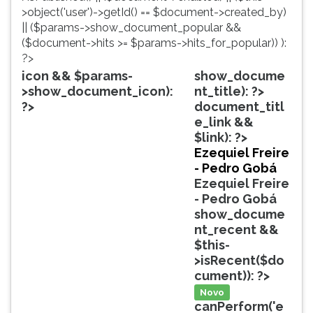
simulados
TAB
>object('user')->getId() == $document->created_by)
comentados.
e
|| ($params->show_document_popular &&
Acessibilidade
depois
($document->hits >= $params->hits_for_popular)) ):
sem
F.
?>
leitor
Para
icon && $params-
show_docume
de
pausar
>show_document_icon):
nt_title): ?>
tela.
a
?>
document_titl
leitura
e_link &&
pressione
$link): ?>
D
Ezequiel Freire
(primeira
- Pedro Gobá
tecla
Ezequiel Freire
à
- Pedro Gobá
esquerda
show_docume
do
nt_recent &&
F),
$this-
para
>isRecent($do
continuar
cument)): ?>
pressione
Novo
G
canPerform('e