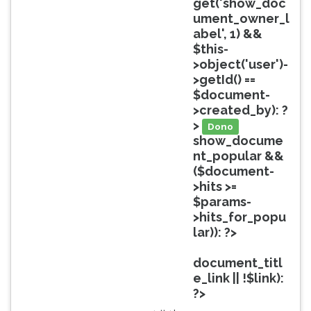
get('show_doc
ouvir
ument_owner_l
essa
abel', 1) &&
instrução
$this-
novamente.
>object('user')-
>getId() ==
$document-
>created_by): ?
>
Dono
show_docume
nt_popular &&
($document-
>hits >=
$params-
>hits_for_popu
lar)): ?>
Popular
document_titl
e_link || !$link):
?>