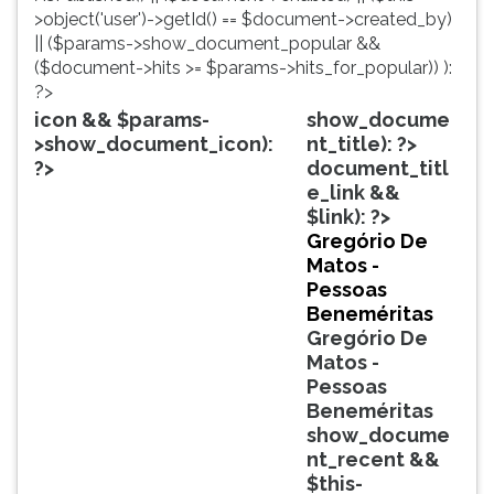
simulados
TAB
>object('user')->getId() == $document->created_by)
comentados.
e
|| ($params->show_document_popular &&
Acessibilidade
depois
($document->hits >= $params->hits_for_popular)) ):
sem
F.
?>
leitor
Para
icon && $params-
show_docume
de
pausar
>show_document_icon):
nt_title): ?>
tela.
a
?>
document_titl
leitura
e_link &&
pressione
$link): ?>
D
Gregório De
(primeira
Matos -
tecla
Pessoas
à
Beneméritas
esquerda
Gregório De
do
Matos -
F),
Pessoas
para
Beneméritas
continuar
show_docume
pressione
nt_recent &&
G
$this-