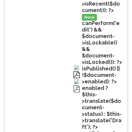
(primeira
>isRecent($do
tecla
cument)): ?>
à
Novo
direita
canPerform('e
do
dit') &&
F).
$document-
Para
>isLockable()
ir
&&
ao
$document-
menu
>isLocked()): ?>
principal
isPublished() ||
pressione
!$document-
a
pdf
>enabled): ?>
tecla
enabled ?
J
$this-
pdf
e
>translate($do
depois
cument-
F.
>status) : $this-
Pressione
>translate('Dra
F
ft'); ?>
para