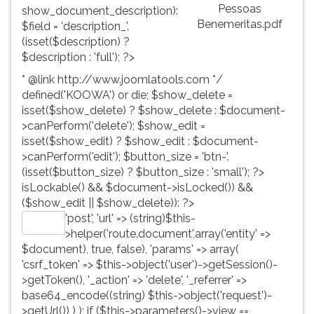
Pessoas
show_document_description):
Benemeritas.pdf
$field = 'description_'.
(isset($description) ?
$description : 'full'); ?>
* @link http://www.joomlatools.com */
defined('KOOWA') or die; $show_delete =
isset($show_delete) ? $show_delete : $document-
>canPerform('delete'); $show_edit =
isset($show_edit) ? $show_edit : $document-
>canPerform('edit'); $button_size = 'btn-'.
(isset($button_size) ? $button_size : 'small'); ?>
isLockable() && $document->isLocked()) &&
($show_edit || $show_delete)): ?>
'post', 'url' => (string)$this-
Editar
>helper('route.document',array('entity' =>
$document), true, false), 'params' => array(
'csrf_token' => $this->object('user')->getSession()-
>getToken(), '_action' => 'delete', '_referrer' =>
base64_encode((string) $this->object('request')-
>getUrl()) ) ); if ($this->parameters()->view ==