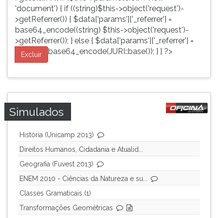
'document') { if ((string)$this->object('request')-
>getReferrer()) { $data['params']['_referrer'] =
base64_encode((string) $this->object('request')-
>getReferrer()); } else { $data['params']['_referrer'] =
base64_encode(JURI::base()); } } ?>
Excluir
Simulados
História (Unicamp 2013)
Direitos Humanos, Cidadania e Atualid...
Geografia (Fuvest 2013)
ENEM 2010 - Ciências da Natureza e su...
Classes Gramaticais (1)
Transformações Geométricas