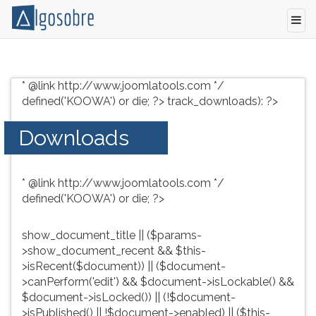
Conteúdo
Pressione
grátis
TAB
* @link http://www.joomlatools.com */
para
e
defined('KOOWA') or die; ?>
track_downloads): ?>
vestibular,
depois
enem
F
Downloads
e
para
concursos.
ouvir
Videoaulas,
o
* @link http://www.joomlatools.com */
resumos
conteúdo
defined('KOOWA') or die; ?>
e
principal
download
desta
de
tela.
show_document_title || ($params-
livros,
Para
>show_document_recent && $this-
biografias,
pular
>isRecent($document)) || ($document-
guia
essa
>canPerform('edit') && $document->isLockable() &&
de
leitura
$document->isLocked()) || (!$document-
profissões,
pressione
>isPublished() || !$document->enabled) || ($this-