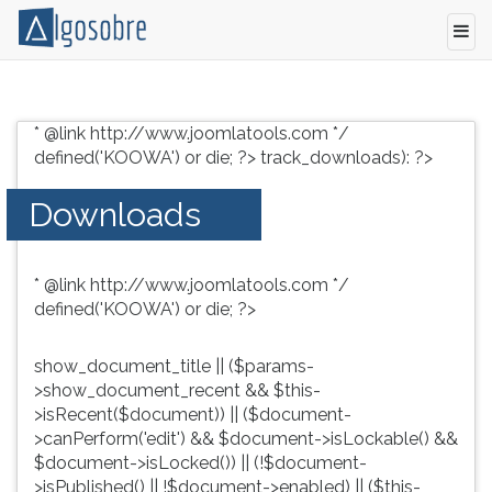
Conteúdo
Pressione
grátis
TAB
* @link http://www.joomlatools.com */
para
e
defined('KOOWA') or die; ?>
track_downloads): ?>
vestibular,
depois
enem
F
Downloads
e
para
concursos.
ouvir
Videoaulas,
o
* @link http://www.joomlatools.com */
resumos
conteúdo
defined('KOOWA') or die; ?>
e
principal
download
desta
de
tela.
show_document_title || ($params-
livros,
Para
>show_document_recent && $this-
biografias,
pular
>isRecent($document)) || ($document-
guia
essa
>canPerform('edit') && $document->isLockable() &&
de
leitura
$document->isLocked()) || (!$document-
profissões,
pressione
>isPublished() || !$document->enabled) || ($this-