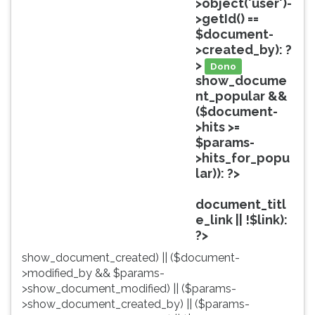
>object('user')-
ouvir
>getId() ==
essa
$document-
instrução
>created_by): ?
novamente.
>
Dono
show_docume
nt_popular &&
($document-
>hits >=
$params-
>hits_for_popu
lar)): ?>
Popular
document_titl
e_link || !$link):
?>
show_document_created) || ($document-
>modified_by && $params-
>show_document_modified) || ($params-
>show_document_created_by) || ($params-