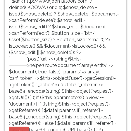
* @link http://www.joomlatools.com */
defined('KOOWA') or die; $show_delete =
isset($show_delete) ? $show_delete : $document-
>canPerform('delete'); $show_edit =
isset($show_edit) ? $show_edit : $document-
>canPerform('edit'); $button_size = 'btn-'.
(isset($button_size) ? $button_size : 'small'); ?>
isLockable() && $document->isLocked()) &&
($show_edit || $show_delete)): ?>
'post', 'url' => (string)$this-
Editar
>helper('route.document',array('entity' =>
$document), true, false), 'params' => array(
'csrf_token' => $this->object('user')->getSession()-
>getToken(), '_action' => 'delete', '_referrer' =>
base64_encode((string) $this->object('request')-
>getUrl()) ) ); if ($this->parameters()->view ==
'document') { if ((string)$this->object('request')-
>getReferrer()) { $data['params']['_referrer'] =
base64_encode((string) $this->object('request')-
>getReferrer()); } else { $data['params']['_referrer'] =
base64_encode(JURI::base()); } } ?>