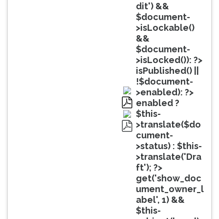
(primeira
dit') &&
tecla
$document-
à
>isLockable()
direita
&&
do
$document-
F).
>isLocked()): ?>
Para
isPublished() ||
ir
!$document-
ao
>enabled): ?>
menu
enabled ?
principal
pdf
$this-
pressione
>translate($do
a
cument-
pdf
tecla
>status) : $this-
J
>translate('Dra
e
ft'); ?>
depois
get('show_doc
F.
ument_owner_l
Pressione
abel', 1) &&
F
$this-
para