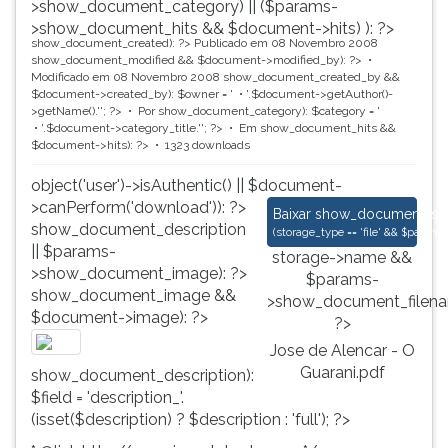
>show_document_category) || ($params-
>show_document_hits && $document->hits) ): ?>
show_document_created): ?>
Publicado em 08 Novembro 2008
show_document_modified && $document->modified_by): ?>
Modificado em 08 Novembro 2008
show_document_created_by &&
$document->created_by): $owner = '
'.$document->getAuthor()-
>getName().'
'; ?>
Por
show_document_category): $category = '
'.$document->category_title.'
'; ?>
Em
show_document_hits &&
$document->hits): ?>
1323 downloads
object('user')->isAuthentic() || $document-
>canPerform('download')): ?>
Jose de Alencar - O
Baixar
show_document_size
show_document_description
(
storage_type == 'file' && $para
|| $params-
storage->name &&
>show_document_image): ?>
$params-
show_document_image &&
>show_document_filena
$document->image): ?>
?>
Jose de Alencar - O
Guarani.pdf
show_document_description):
$field = 'description_'.
(isset($description) ? $description : 'full'); ?>