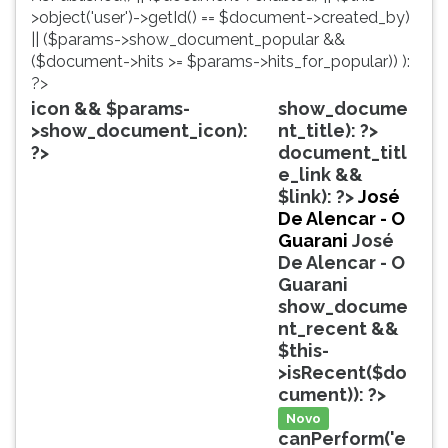
simulados
TAB
>object('user')->getId() == $document->created_by)
comentados.
e
|| ($params->show_document_popular &&
Acessibilidade
depois
($document->hits >= $params->hits_for_popular)) ):
sem
F.
?>
leitor
Para
icon && $params-
show_docume
de
pausar
>show_document_icon):
nt_title): ?>
tela.
a
?>
document_titl
leitura
e_link &&
pressione
$link): ?>
José
D
De Alencar - O
(primeira
Guarani
José
tecla
De Alencar - O
à
Guarani
esquerda
show_docume
do
nt_recent &&
F),
$this-
para
>isRecent($do
continuar
cument)): ?>
pressione
Novo
G
canPerform('e