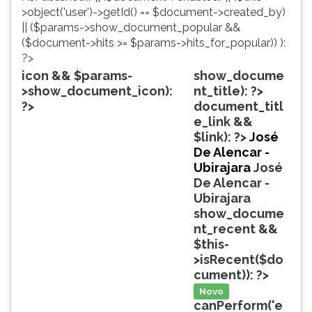
simulados
TAB
>object('user')->getId() == $document->created_by)
comentados.
e
|| ($params->show_document_popular &&
Acessibilidade
depois
($document->hits >= $params->hits_for_popular)) ):
sem
F.
?>
leitor
Para
icon && $params-
show_docume
de
pausar
>show_document_icon):
nt_title): ?>
tela.
a
?>
document_titl
leitura
e_link &&
pressione
$link): ?>
José
D
De Alencar -
(primeira
Ubirajara
José
tecla
De Alencar -
à
Ubirajara
esquerda
show_docume
do
nt_recent &&
F),
$this-
para
>isRecent($do
continuar
cument)): ?>
pressione
Novo
G
canPerform('e