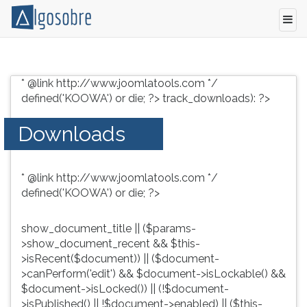
Conteúdo
Pressione
grátis
TAB
* @link http://www.joomlatools.com */
para
e
defined('KOOWA') or die; ?>
track_downloads): ?>
vestibular,
depois
enem
F
Downloads
e
para
concursos.
ouvir
Videoaulas,
o
* @link http://www.joomlatools.com */
resumos
conteúdo
defined('KOOWA') or die; ?>
e
principal
download
desta
de
tela.
show_document_title || ($params-
livros,
Para
>show_document_recent && $this-
biografias,
pular
>isRecent($document)) || ($document-
guia
essa
>canPerform('edit') && $document->isLockable() &&
de
leitura
$document->isLocked()) || (!$document-
profissões,
pressione
>isPublished() || !$document->enabled) || ($this-