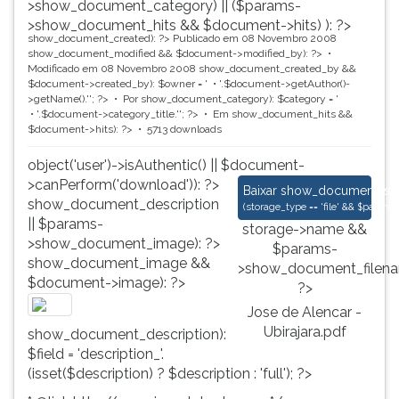
>show_document_category) || ($params-
>show_document_hits && $document->hits) ): ?>
show_document_created): ?>
Publicado em 08 Novembro 2008
show_document_modified && $document->modified_by): ?>
Modificado em 08 Novembro 2008
show_document_created_by &&
$document->created_by): $owner = '
'.$document->getAuthor()-
>getName().'
'; ?>
Por
show_document_category): $category = '
'.$document->category_title.'
'; ?>
Em
show_document_hits &&
$document->hits): ?>
5713 downloads
object('user')->isAuthentic() || $document-
>canPerform('download')): ?>
Jose de Alencar - Ub
Baixar
show_document_size
show_document_description
(
storage_type == 'file' && $para
|| $params-
storage->name &&
>show_document_image): ?>
$params-
show_document_image &&
>show_document_filena
$document->image): ?>
?>
Jose de Alencar -
Ubirajara.pdf
show_document_description):
$field = 'description_'.
(isset($description) ? $description : 'full'); ?>