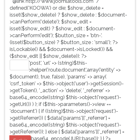
* @link http://www.joomlatools.com */
defined('KOOWA') or die; $show_delete =
isset($show_delete) ? $show_delete : $document-
>canPerform('delete'); $show_edit =
isset($show_edit) ? $show_edit : $document-
>canPerform('edit'); $button_size = 'btn-'.
(isset($button_size) ? $button_size : 'small'); ?>
isLockable() && $document->isLocked()) &&
($show_edit || $show_delete)): ?>
'post', 'url' => (string)$this-
Editar
>helper('route.document',array('entity' =>
$document), true, false), 'params' => array(
'csrf_token' => $this->object('user')->getSession()-
>getToken(), '_action' => 'delete', '_referrer' =>
base64_encode((string) $this->object('request')-
>getUrl()) ) ); if ($this->parameters()->view ==
'document') { if ((string)$this->object('request')-
>getReferrer()) { $data['params']['_referrer'] =
base64_encode((string) $this->object('request')-
>getReferrer()); } else { $data['params']['_referrer'] =
base64_encode(JURI::base()); } } ?>