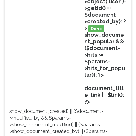
>object('user')-
ouvir
>getId() ==
essa
$document-
instrução
>created_by): ?
novamente.
>
Dono
show_docume
nt_popular &&
($document-
>hits >=
$params-
>hits_for_popu
lar)): ?>
Popular
document_titl
e_link || !$link):
?>
show_document_created) || ($document-
>modified_by && $params-
>show_document_modified) || ($params-
>show_document_created_by) || ($params-