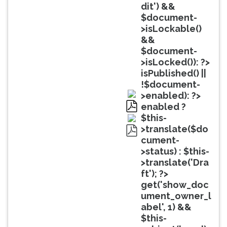
(primeira
dit') &&
tecla
$document-
à
>isLockable()
direita
&&
do
$document-
F).
>isLocked()): ?>
Para
isPublished() ||
ir
!$document-
ao
>enabled): ?>
menu
enabled ?
principal
pdf
$this-
pressione
>translate($do
a
cument-
pdf
tecla
>status) : $this-
J
>translate('Dra
e
ft'); ?>
depois
get('show_doc
F.
ument_owner_l
Pressione
abel', 1) &&
F
$this-
para