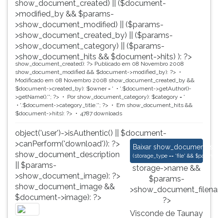
show_document_created) || ($document-
>modified_by && $params-
>show_document_modified) || ($params-
>show_document_created_by) || ($params-
>show_document_category) || ($params-
>show_document_hits && $document->hits) ): ?>
show_document_created): ?>
Publicado em 08 Novembro 2008
show_document_modified && $document->modified_by): ?>
Modificado em 08 Novembro 2008
show_document_created_by &&
$document->created_by): $owner = '
'.$document->getAuthor()-
>getName().'
'; ?>
Por
show_document_category): $category = '
'.$document->category_title.'
'; ?>
Em
show_document_hits &&
$document->hits): ?>
4787 downloads
object('user')->isAuthentic() || $document-
>canPerform('download')): ?>
Visconde de Taunay 
Baixar
show_document_size
show_document_description
(
storage_type == 'file' && $para
|| $params-
storage->name &&
>show_document_image): ?>
$params-
show_document_image &&
>show_document_filena
$document->image): ?>
?>
Visconde de Taunay