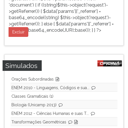
'document') { if ((string)$this->object('request')-
>getReferrer()) { $data['params']['_referrer'] =
base64_encode((string) $this->object('request')-
>getReferrer()); } else { $data['params']['_referrer'] =
base64_encode(JURI::base()); } } ?>
Excluir
Simulados
Orações Subordinadas
ENEM 2010 - Linguagens, Códigos e sua...
Classes Gramaticais (1)
Biologia (Unicamp 2013)
ENEM 2012 - Ciências Humanas e suas T...
Transformações Geométricas