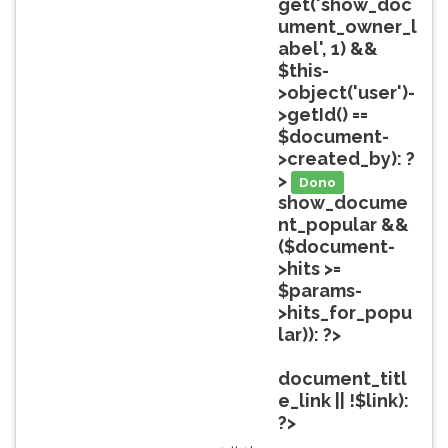
get('show_doc
ouvir
ument_owner_l
essa
abel', 1) &&
instrução
$this-
novamente.
>object('user')-
>getId() ==
$document-
>created_by): ?
>
Dono
show_docume
nt_popular &&
($document-
>hits >=
$params-
>hits_for_popu
lar)): ?>
Popular
document_titl
e_link || !$link):
?>