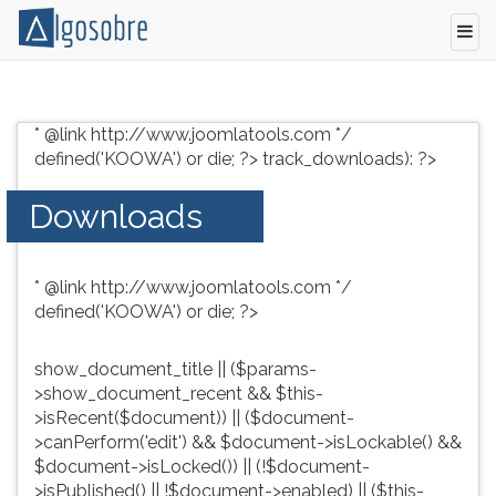
Conteúdo
Pressione
grátis
TAB
* @link http://www.joomlatools.com */
para
e
defined('KOOWA') or die; ?>
track_downloads): ?>
vestibular,
depois
enem
F
Downloads
e
para
concursos.
ouvir
Videoaulas,
o
* @link http://www.joomlatools.com */
resumos
conteúdo
defined('KOOWA') or die; ?>
e
principal
download
desta
de
tela.
show_document_title || ($params-
livros,
Para
>show_document_recent && $this-
biografias,
pular
>isRecent($document)) || ($document-
guia
essa
>canPerform('edit') && $document->isLockable() &&
de
leitura
$document->isLocked()) || (!$document-
profissões,
pressione
>isPublished() || !$document->enabled) || ($this-