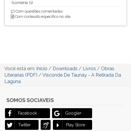
Isomeria (1)
Com questões comentadas.
Com conteúdo específico no site.
Você está em:
Início
/
Downloads
/
Livros
/
Obras
Literarias (PDF)
/
Visconde De Taunay - A Retirada Da
Laguna
SOMOS SOCIAVEIS
Facebook
Google+
Twitter
Play Store