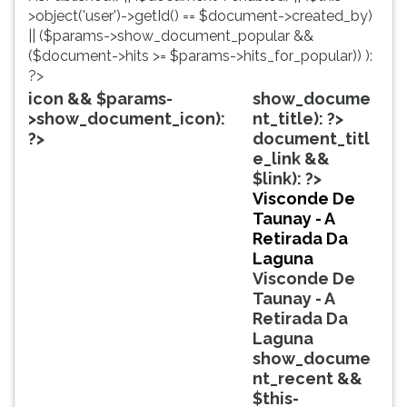
simulados
TAB
>object('user')->getId() == $document->created_by)
comentados.
e
|| ($params->show_document_popular &&
Acessibilidade
depois
($document->hits >= $params->hits_for_popular)) ):
sem
F.
?>
leitor
Para
icon && $params-
show_docume
de
pausar
>show_document_icon):
nt_title): ?>
tela.
a
?>
document_titl
leitura
e_link &&
pressione
$link): ?>
D
Visconde De
(primeira
Taunay - A
tecla
Retirada Da
à
Laguna
esquerda
Visconde De
do
Taunay - A
F),
Retirada Da
para
Laguna
continuar
show_docume
pressione
nt_recent &&
G
$this-