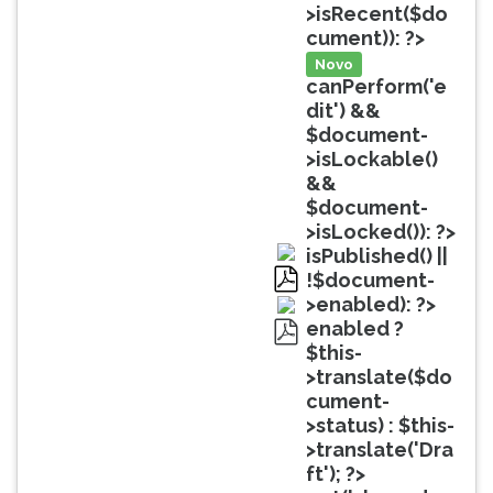
(primeira
>isRecent($do
tecla
cument)): ?>
à
Novo
direita
canPerform('e
do
dit') &&
F).
$document-
Para
>isLockable()
ir
&&
ao
$document-
menu
>isLocked()): ?>
principal
isPublished() ||
pressione
!$document-
a
pdf
>enabled): ?>
tecla
enabled ?
J
$this-
pdf
e
>translate($do
depois
cument-
F.
>status) : $this-
Pressione
>translate('Dra
F
ft'); ?>
para