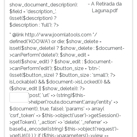
- A Retirada da
show_document_description):
Laguna.pdf
$field = 'description_'.
(isset($description) ?
$description : 'full'); ?>
* @link http://www.joomlatools.com */
defined('KOOWA') or die; $show_delete =
isset($show_delete) ? $show_delete : $document-
>canPerform('delete'); $show_edit =
isset($show_edit) ? $show_edit : $document-
>canPerform('edit'); $button_size = 'btn-'.
(isset($button_size) ? $button_size : 'small'); ?>
isLockable() && $document->isLocked()) &&
($show_edit || $show_delete)): ?>
'post', 'url' => (string)$this-
Editar
>helper('route.document',array('entity' =>
$document), true, false), 'params' => array(
'csrf_token' => $this->object('user')->getSession()-
>getToken(), '_action' => 'delete', '_referrer' =>
base64_encode((string) $this->object('request')-
>getUrl()) ) ); if ($this->parameters()->view ==