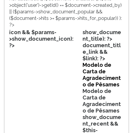
TAB
>object('user')->getId() == $document->created_by)
e
|| ($params->show_document_popular &&
depois
($document->hits >= $params->hits_for_popular)) ):
F.
?>
Para
icon && $params-
show_docume
pausar
>show_document_icon):
nt_title): ?>
a
?>
document_titl
leitura
e_link &&
pressione
$link): ?>
D
Modelo de
(primeira
Carta de
tecla
Agradeciment
à
o de Pêsames
esquerda
Modelo de
do
Carta de
F),
Agradeciment
para
o de Pêsames
continuar
show_docume
pressione
nt_recent &&
G
$this-