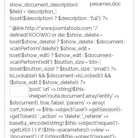
pesames.doc
show_document_description):
$field = 'description_'.
(isset($description) ? $description : 'full'); ?>
* @link http://www.joomlatools.com */
defined('KOOWA') or die; $show_delete =
isset($show_delete) ? $show_delete : $document-
>canPerform('delete'); $show_edit =
isset($show_edit) ? $show_edit : $document-
>canPerform('edit'); $button_size = 'btn-'.
(isset($button_size) ? $button_size : 'small'); ?>
isLockable() && $document->isLocked()) &&
($show_edit || $show_delete)): ?>
'post', 'url' => (string)$this-
Editar
>helper('route.document',array('entity' =>
$document), true, false), 'params' => array(
'csrf_token' => $this->object('user')->getSession()-
>getToken(), '_action' => 'delete', '_referrer' =>
base64_encode((string) $this->object('request')-
>getUrl()) ) ); if ($this->parameters()->view ==
'document') { if ((string)$this->object('request')-