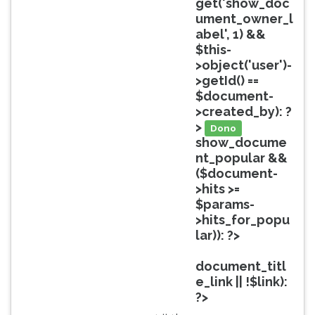
get('show_doc
ouvir
ument_owner_l
essa
abel', 1) &&
instrução
$this-
novamente.
>object('user')-
>getId() ==
$document-
>created_by): ?
>
Dono
show_docume
nt_popular &&
($document-
>hits >=
$params-
>hits_for_popu
lar)): ?>
Popular
document_titl
e_link || !$link):
?>