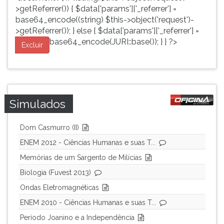
>getReferrer()) { $data['params']['_referrer'] =
base64_encode((string) $this->object('request')-
>getReferrer()); } else { $data['params']['_referrer'] =
base64_encode(JURI::base()); } } ?>
Excluir
Simulados
Dom Casmurro (II)
ENEM 2012 - Ciências Humanas e suas T...
Memórias de um Sargento de Milícias
Biologia (Fuvest 2013)
Ondas Eletromagnéticas
ENEM 2010 - Ciências Humanas e suas T...
Período Joanino e a Independência