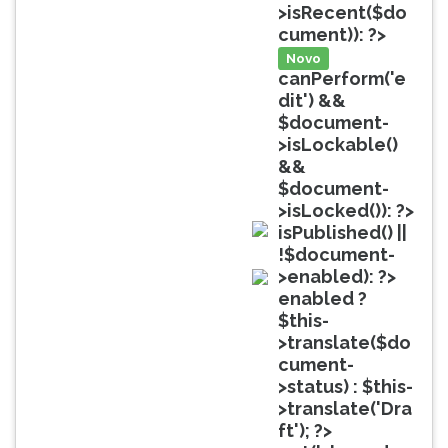
(primeira
>isRecent($do
tecla
cument)): ?>
à
Novo
direita
canPerform('e
do
dit') &&
F).
$document-
Para
>isLockable()
ir
&&
ao
$document-
menu
>isLocked()): ?>
principal
isPublished() ||
pressione
doc
!$document-
a
>enabled): ?>
tecla
doc
enabled ?
J
$this-
e
>translate($do
depois
cument-
F.
>status) : $this-
Pressione
>translate('Dra
F
ft'); ?>
para