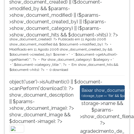
show_document_created) || ($document-
>modified_by && $params-
>show_document_modified) || ($params-
>show_document_created_by) || ($params-
>show_document_category) || ($params-
>show_document_hits && $document->hits) ): ?>
show_document_created): ?>
Publicado em 11 Agosto 2006
show_document_modified && $document->modified_by): ?>
Modificado em 11 Agosto 2006
show_document_created_by &&
$document->created_by): $owner = '
'.$document->getAuthor()-
>getName().'
'; ?>
Por
show_document_category): $category = '
'.$document->category_title.'
'; ?>
Em
show_document_hits &&
$document->hits): ?>
0 download
object('user')->isAuthentic() || $document-
>canPerform('download')): ?>
agradecimento_de_
Baixar
show_document_size
show_document_description
(
storage_type == 'file' && $para
|| $params-
storage->name &&
>show_document_image): ?>
$params-
show_document_image &&
>show_document_filena
$document->image): ?>
?>
agradecimento_de_