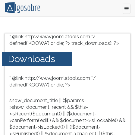
Modelo
Pressione
de
TAB
* @link http://www.joomlatools.com */
Carta
e
defined('KOOWA') or die; ?>
track_downloads): ?>
de
depois
Agradecimento
F
Downloads
de
para
Pêsames
ouvir
o
* @link http://www.joomlatools.com */
conteúdo
defined('KOOWA') or die; ?>
principal
desta
tela.
show_document_title || ($params-
Para
>show_document_recent && $this-
pular
>isRecent($document)) || ($document-
essa
>canPerform('edit') && $document->isLockable() &&
leitura
$document->isLocked()) || (!$document-
pressione
>isPublished() || !$document->enabled) || ($this-