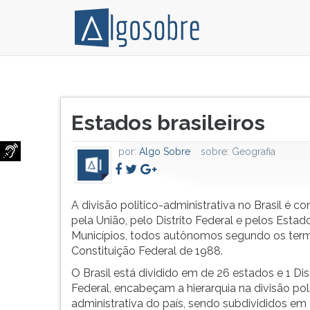
A
Pressione
divisão
TAB
Título
politico-
e
Estados brasileiros
do
administrativa
depois
artigo:
no
F
por:
Algo Sobre
sobre:
Geografia
Brasil
para
é
ouvir
constituída
o
pela
conteúdo
A divisão politico-administrativa no Brasil é co
União,
principal
pela União, pelo Distrito Federal e pelos Estad
pelo
desta
Municípios, todos autônomos segundo os ter
Distrito
tela.
Constituição Federal de 1988.
Federal
Para
O Brasil está dividido em de 26 estados e 1 Dis
e
pular
Federal, encabeçam a hierarquia na divisão pol
pelos
essa
administrativa do país, sendo subdivididos em