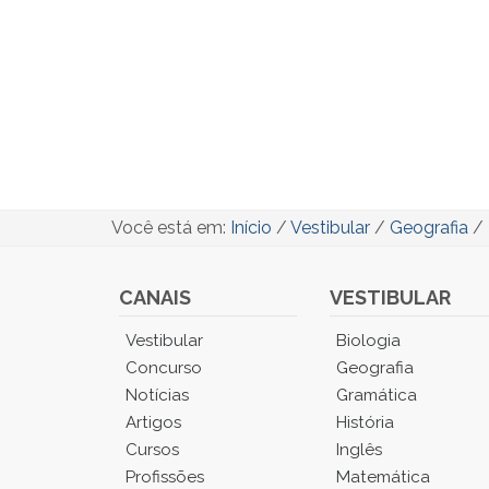
Você está em:
Início
/
Vestibular
/
Geografia
/
CANAIS
VESTIBULAR
Você
Vestibular
Biologia
está
Concurso
Geografia
no
Notícias
Gramática
Menu
Artigos
História
Principal.
Cursos
Inglês
Pressione
TAB
Profissões
Matemática