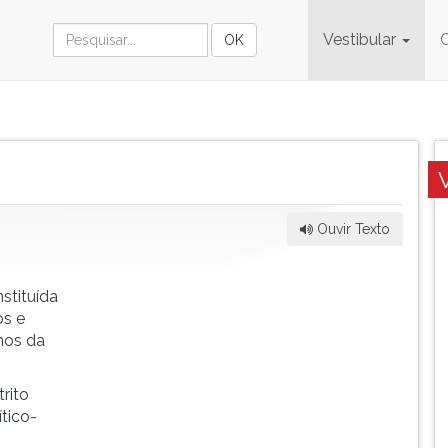
Vestibular
Ouvir Texto
nstituída
os e
mos da
trito
ítico-