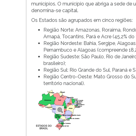
Estados
leitura
municípios. O município que abriga a sede de
e
pressione
denomina-se capital.
Munic&iacut...
TAB
Os Estados são agrupados em cinco regiões:
e
depois
Região Norte: Amazonas, Roraima, Rondô
F.
Amapá, Tocantins, Pará e Acre (45,2% do ter
Para
Região Nordeste: Bahia, Sergipe, Alagoas,
pausar
Pernambuco e Alagoas (compreende 18,2 % 
a
Região Sudeste: São Paulo, Rio de Janeiro,
leitura
brasileiro);
pressione
Região Sul: Rio Grande do Sul, Paraná e Sa
D
Região Centro-Oeste: Mato Grosso do Sul,
(primeira
território nacional).
tecla
à
esquerda
do
F),
para
continuar
pressione