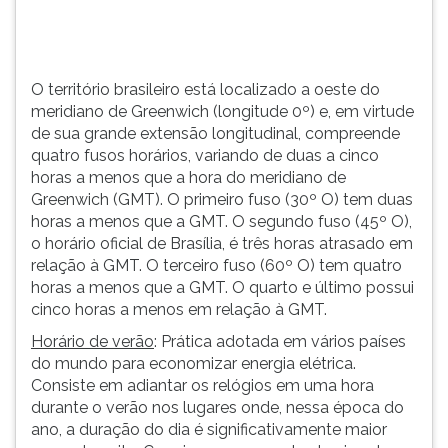
sua
TAB
grande
e
extensã...
depois
F.
O território brasileiro está localizado a oeste do
Para
meridiano de Greenwich (longitude 0º) e, em virtude
pausar
de sua grande extensão longitudinal, compreende
a
quatro fusos horários, variando de duas a cinco
leitura
horas a menos que a hora do meridiano de
pressione
Greenwich (GMT). O primeiro fuso (30º O) tem duas
D
horas a menos que a GMT. O segundo fuso (45º O),
(primeira
o horário oficial de Brasília, é três horas atrasado em
tecla
relação à GMT. O terceiro fuso (60º O) tem quatro
à
horas a menos que a GMT. O quarto e último possui
esquerda
cinco horas a menos em relação à GMT.
do
Horário de verão
: Prática adotada em vários países
F),
do mundo para economizar energia elétrica.
para
Consiste em adiantar os relógios em uma hora
continuar
durante o verão nos lugares onde, nessa época do
pressione
ano, a duração do dia é significativamente maior
G