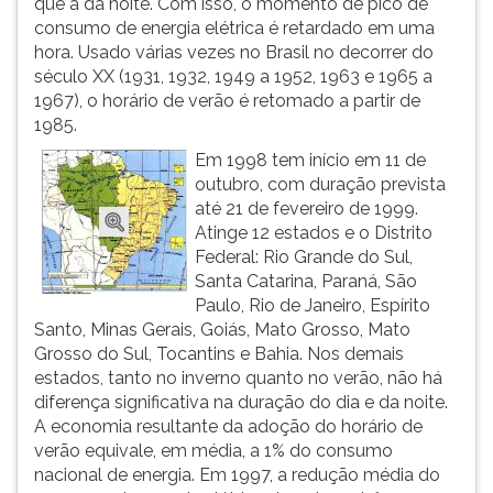
que a da noite. Com isso, o momento de pico de
(primeira
consumo de energia elétrica é retardado em uma
tecla
hora. Usado várias vezes no Brasil no decorrer do
à
século XX (1931, 1932, 1949 a 1952, 1963 e 1965 a
direita
1967), o horário de verão é retomado a partir de
do
1985.
F).
Para
Em 1998 tem início em 11 de
ir
outubro, com duração prevista
ao
até 21 de fevereiro de 1999.
menu
Atinge 12 estados e o Distrito
principal
Federal: Rio Grande do Sul,
pressione
Santa Catarina, Paraná, São
a
Paulo, Rio de Janeiro, Espírito
tecla
Santo, Minas Gerais, Goiás, Mato Grosso, Mato
J
Grosso do Sul, Tocantins e Bahia. Nos demais
e
estados, tanto no inverno quanto no verão, não há
depois
diferença significativa na duração do dia e da noite.
F.
A economia resultante da adoção do horário de
Pressione
verão equivale, em média, a 1% do consumo
F
nacional de energia. Em 1997, a redução média do
para