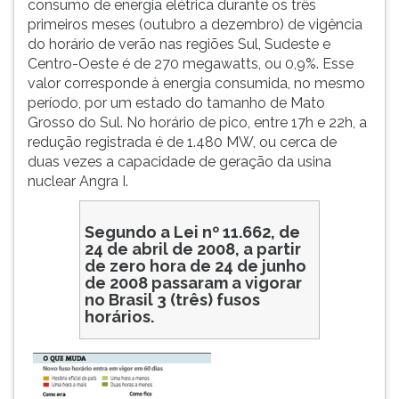
consumo de energia elétrica durante os três
ouvir
primeiros meses (outubro a dezembro) de vigência
essa
do horário de verão nas regiões Sul, Sudeste e
instrução
Centro-Oeste é de 270 megawatts, ou 0,9%. Esse
novamente.
valor corresponde à energia consumida, no mesmo
período, por um estado do tamanho de Mato
Grosso do Sul. No horário de pico, entre 17h e 22h, a
redução registrada é de 1.480 MW, ou cerca de
duas vezes a capacidade de geração da usina
nuclear Angra I.
Segundo a Lei nº 11.662, de
24 de abril de 2008, a partir
de zero hora de 24 de junho
de 2008 passaram a vigorar
no Brasil 3 (três) fusos
horários.