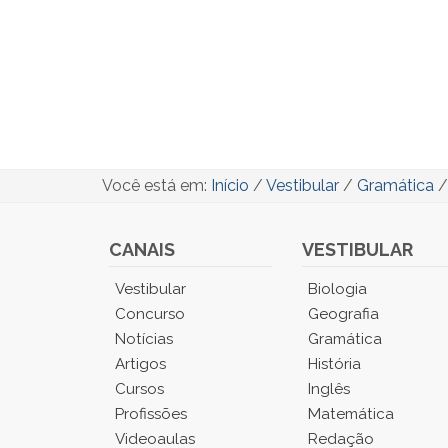
Você está em:
Início
/
Vestibular
/
Gramática
CANAIS
VESTIBULAR
Você
Vestibular
Biologia
está
Concurso
Geografia
no
Notícias
Gramática
Menu
Artigos
História
Principal.
Cursos
Inglês
Pressione
TAB
Profissões
Matemática
e
Videoaulas
Redação