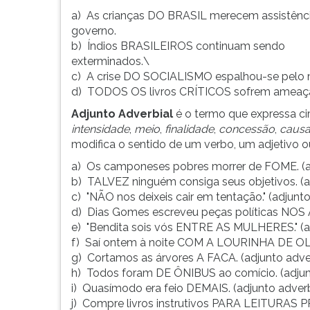
se
leitura
a) As crianças DO BRASIL merecem assistênc
em
pressione
governo.
adjunto
TAB
b) Índios BRASILEIROS continuam sendo
adnominal,
e
exterminados.\
adjunto
depois
c) A crise DO SOCIALISMO espalhou-se pelo
a...
F.
d) TODOS OS livros CRÍTICOS sofrem amea
Para
pausar
Adjunto Adverbial
é o termo que expressa ci
a
intensidade
,
meio
,
finalidade
,
concessão
,
caus
leitura
modifica o sentido de um verbo, um adjetivo
pressione
a) Os camponeses pobres morrer de FOME. (ad
D
b) TALVEZ ninguém consiga seus objetivos. (a
(primeira
c) "NÃO nos deixeis cair em tentação." (adjunt
tecla
d) Dias Gomes escreveu peças políticas NOS 
à
e) "Bendita sois vós ENTRE AS MULHERES." (a
esquerda
f) Saí ontem à noite COM A LOURINHA DE OLH
do
g) Cortamos as árvores A FACA. (adjunto adve
F),
h) Todos foram DE ÔNIBUS ao comício. (adjun
para
i) Quasímodo era feio DEMAIS. (adjunto adverb
continuar
j) Compre livros instrutivos PARA LEITURAS PR
pressione