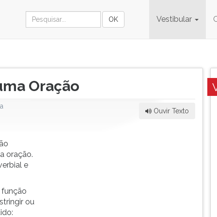
Vestibular
uma Oração
a
Ouvir Texto
não
a oração.
erbial e
 função
stringir ou
ido: