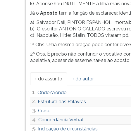
k) Aconselhou INUTILMENTE a filha mais nova
G
(primeira
Já o
Aposto
tem a função de esclarecer, identi
tecla
a) Salvador Dali, PINTOR ESPANHOL, imortaliz
à
b) O escritor ANTONIO CALLADO escreveu r
direita
c) Napoleão, Hitler, Stálin, TODOS viraram pó.
do
F).
1ª Obs. Uma mesma oração pode conter divers
Para
2ª Obs. É preciso não confundir o vocativo c
ir
apelativa, apesar de assemelhar-se ao aposto p
ao
menu
principal
+ do assunto
+ do autor
pressione
a
1.
Onde/Aonde
tecla
2.
J
Estrutura das Palavras
e
3.
Crase
depois
4.
Concordância Verbal
F.
Pressione
5.
Indicação de circunstâncias