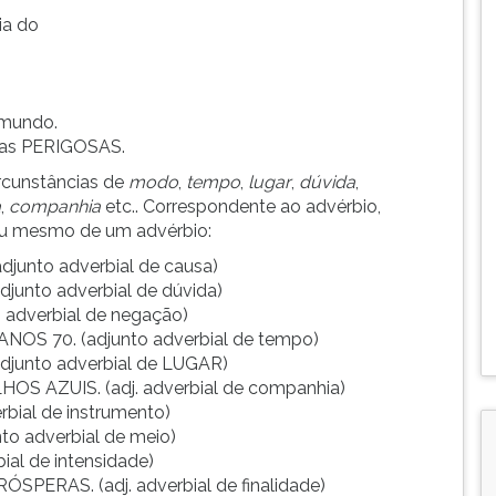
ia do
 mundo.
ças PERIGOSAS.
rcunstâncias de
modo
,
tempo
,
lugar
,
dúvida
,
a
,
companhia
etc.. Correspondente ao advérbio,
 ou mesmo de um advérbio:
junto adverbial de causa)
djunto adverbial de dúvida)
o adverbial de negação)
ANOS 70. (adjunto adverbial de tempo)
djunto adverbial de LUGAR)
OS AZUIS. (adj. adverbial de companhia)
rbial de instrumento)
to adverbial de meio)
ial de intensidade)
ÓSPERAS. (adj. adverbial de finalidade)