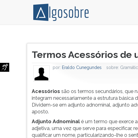
Acessórios
Pressione
são
TAB
Título
os
e
Termos Acessórios de 
do
termos
depois
artigo:
secundários,
F
por:
Eraldo Cunegundes
sobre:
Gramátic
que
para
não
ouvir
integram
o
necessariamente
conteúdo
Acessórios
são os termos secundários, que 
a
principal
integram necessariamente a estrutura básica d
estrutura
desta
Dividem-se em adjunto adnominal, adjunto adv
básica
tela.
aposto.
da
Para
Adjunto Adnominal
é um termo que exerce a
oração.
pular
adjetiva, uma vez que serve para especificar, re
Dividem-
essa
qualificar um nome, particularizando-lhe o sent