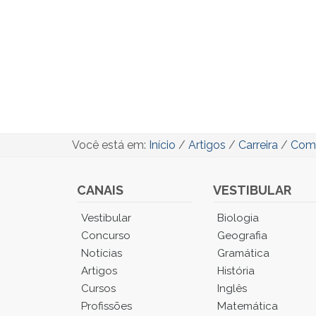
Você está em:
Início
/
Artigos
/
Carreira
/
Como
CANAIS
VESTIBULAR
Você
Vestibular
Biologia
está
Concurso
Geografia
no
Notícias
Gramática
Menu
Artigos
História
Principal.
Cursos
Inglês
Pressione
TAB
Profissões
Matemática