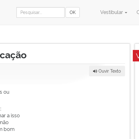
Vestibular
cação
Ouvir Texto
os ou
o
:
r a isso
 não
um bom