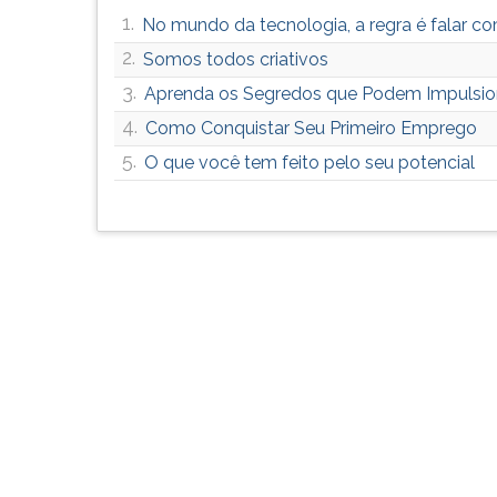
G
1.
No mundo da tecnologia, a regra é falar co
(primeira
2.
Somos todos criativos
tecla
à
3.
Aprenda os Segredos que Podem Impulsion
direita
4.
Como Conquistar Seu Primeiro Emprego
do
5.
O que você tem feito pelo seu potencial
F).
Para
ir
ao
menu
principal
pressione
a
tecla
J
e
depois
F.
Pressione