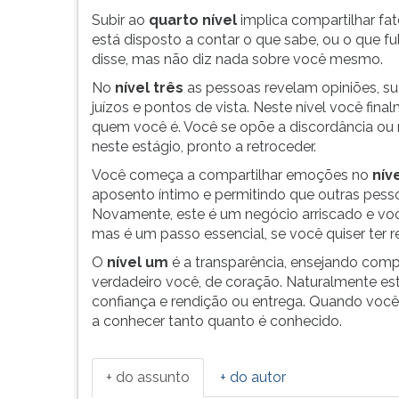
começa
leitura
Subir ao
quarto nível
implica compartilhar fat
no
pressione
está disposto a contar o que sabe, ou o que fu
n&iac...
TAB
disse, mas não diz nada sobre você mesmo.
e
depois
No
nível três
as pessoas revelam opiniões, sua
F.
juízos e pontos de vista. Neste nível você fin
Para
quem você é. Você se opõe a discordância ou 
pausar
neste estágio, pronto a retroceder.
a
Você começa a compartilhar emoções no
nív
leitura
aposento íntimo e permitindo que outras pess
pressione
Novamente, este é um negócio arriscado e vo
D
mas é um passo essencial, se você quiser ter 
(primeira
tecla
O
nível um
é a transparência, ensejando com
à
verdadeiro você, de coração. Naturalmente es
esquerda
confiança e rendição ou entrega. Quando você
do
a conhecer tanto quanto é conhecido.
F),
para
continuar
+ do assunto
+ do autor
pressione