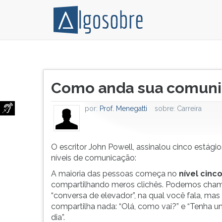
O
Pressione
escritor
TAB
Título
John
e
Como anda sua comuni
do
Powell,
depois
artigo:
assinalou
F
por:
Prof. Menegatti
sobre:
Carreira
cinco
para
estágios
ouvir
ou
o
níveis
conteúdo
O escritor John Powell, assinalou cinco estági
de
principal
níveis de comunicação:
comunicação:
desta
A maioria das pessoas começa no
nível cinc
A
tela.
compartilhando meros clichês. Podemos chama
maioria
Para
“conversa de elevador”, na qual você fala, mas
das
pular
compartilha nada: “Olá, como vai?” e “Tenha 
pessoas
essa
dia”.