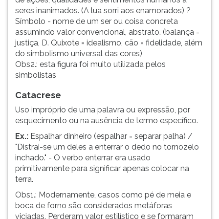
seres inanimados. (A lua sorri aos enamorados) ?
Símbolo - nome de um ser ou coisa concreta
assumindo valor convencional, abstrato. (balança =
justiça, D. Quixote = idealismo, cão = fidelidade, além
do simbolismo universal das cores)
Obs2.: esta figura foi muito utilizada pelos
simbolistas
Catacrese
Uso impróprio de uma palavra ou expressão, por
esquecimento ou na ausência de termo específico.
Ex.:
Espalhar dinheiro (espalhar = separar palha) /
"Distrai-se um deles a enterrar o dedo no tornozelo
inchado." - O verbo enterrar era usado
primitivamente para significar apenas colocar na
terra.
Obs1.: Modernamente, casos como pé de meia e
boca de forno são considerados metáforas
viciadas. Perderam valor estilístico e se formaram