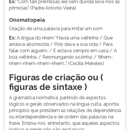
Ex:
"Com tais premissas ele sem dúvida leva-nos às
ouvir
primícias" (Padre Antonio Vieira)
essa
instrução
Onomatopeia
novamente.
Criação de uma palavra para imitar um som
Ex:
A língua do nhem "Havia uma velhinha / Que
andava aborrecida / Pois dava a sua vida / Para
falar com alguém. / E estava sempre em casa / A
boa velhinha, / Resmungando sozinha: / Nhem-
nhem-nhem-nhem-nhem..." (Cecília Meireles)
Figuras de criação ou (
figuras de sintaxe )
A gramática normativa, partindo de aspectos
lógicos e gerais observados na língua culta, aponta
princípios que presidem às relações de dependência
ou interdependência e de ordem das palavras na
frase. Ensina-nos, entretanto, que aqueles aspectos
lógicos e gerais não são exclusivos;