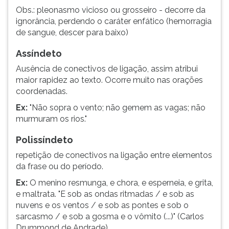
Obs.: pleonasmo vicioso ou grosseiro - decorre da
ignorância, perdendo o caráter enfático (hemorragia
de sangue, descer para baixo)
Assíndeto
Ausência de conectivos de ligação, assim atribui
maior rapidez ao texto. Ocorre muito nas orações
coordenadas.
Ex:
"Não sopra o vento; não gemem as vagas; não
murmuram os rios."
Polissíndeto
repetição de conectivos na ligação entre elementos
da frase ou do período.
Ex:
O menino resmunga, e chora, e esperneia, e grita,
e maltrata. "E sob as ondas ritmadas / e sob as
nuvens e os ventos / e sob as pontes e sob o
sarcasmo / e sob a gosma e o vômito (...)" (Carlos
Drummond de Andrade)