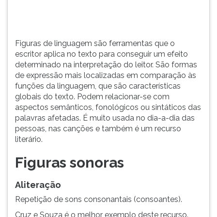
interpretação
TAB
do
e
leitor.
depois
F.
Figuras de linguagem são ferramentas que o
Para
escritor aplica no texto para conseguir um efeito
pausar
determinado na interpretação do leitor. São formas
a
de expressão mais localizadas em comparação às
leitura
funções da linguagem, que são características
pressione
globais do texto. Podem relacionar-se com
D
aspectos semânticos, fonológicos ou sintáticos das
(primeira
palavras afetadas. É muito usada no dia-a-dia das
tecla
pessoas, nas canções e também é um recurso
à
literário.
esquerda
do
Figuras sonoras
F),
para
Aliteração
continuar
pressione
Repetição de sons consonantais (consoantes).
G
Cruz e Souza é o melhor exemplo deste recurso.