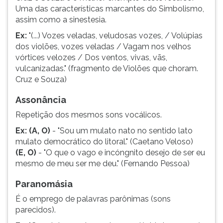
(primeira
Uma das características marcantes do Simbolismo,
tecla
assim como a sinestesia.
à
Ex:
"(...) Vozes veladas, veludosas vozes, / Volúpias
direita
dos violões, vozes veladas / Vagam nos velhos
do
vórtices velozes / Dos ventos, vivas, vãs,
F).
vulcanizadas." (fragmento de Violões que choram.
Para
Cruz e Souza)
ir
ao
Assonância
menu
principal
Repetição dos mesmos sons vocálicos.
pressione
Ex:
(A, O)
- "Sou um mulato nato no sentido lato
a
mulato democrático do litoral." (Caetano Veloso)
tecla
(E, O)
- "O que o vago e incóngnito desejo de ser eu
J
mesmo de meu ser me deu." (Fernando Pessoa)
e
depois
Paranomásia
F.
É o emprego de palavras parônimas (sons
Pressione
parecidos).
F
para