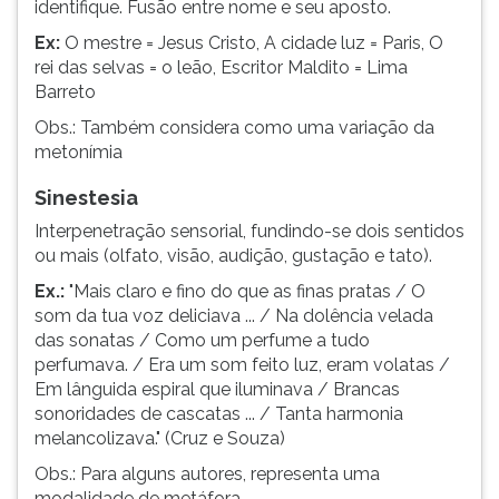
identifique. Fusão entre nome e seu aposto.
Ex:
O mestre = Jesus Cristo, A cidade luz = Paris, O
rei das selvas = o leão, Escritor Maldito = Lima
Barreto
Obs.: Também considera como uma variação da
metonímia
Sinestesia
Interpenetração sensorial, fundindo-se dois sentidos
ou mais (olfato, visão, audição, gustação e tato).
Ex.:
"Mais claro e fino do que as finas pratas / O
som da tua voz deliciava ... / Na dolência velada
das sonatas / Como um perfume a tudo
perfumava. / Era um som feito luz, eram volatas /
Em lânguida espiral que iluminava / Brancas
sonoridades de cascatas ... / Tanta harmonia
melancolizava." (Cruz e Souza)
Obs.: Para alguns autores, representa uma
modalidade de metáfora