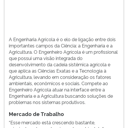
(primeira
tecla
à
direita
do
F).
A Engenharia Agrícola é o elo de ligação entre dois
Para
importantes campos da Ciência: a Engenharia e a
ir
Agricultura. O Engenheiro Agrícola é um profissional
ao
que possui uma visão integrada do
menu
desenvolvimento da cadeia sistêmica agrícola e
principal
que aplica as Ciências Exatas e a Tecnologia à
pressione
Agricultura, levando em consideração os fatores
a
ambientais, econômicos e sociais. Compete ao
tecla
Engenheiro Agrícola atuar na interface entre a
J
Engenharia e a Agricultura buscando soluções de
e
problemas nos sistemas produtivos.
depois
F.
Mercado de Trabalho
Pressione
F
“Esse mercado está crescendo bastante,
para