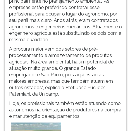
principalmente no planejamento ambiental. As
ouvir
empresas estão preferindo contratar esse
essa
profissional para ocupar o lugar do agrônomo, por
instrução
seu perfil mais claro. Anos atrás, eram contratados
novamente.
agrônomos e engenheiros mecânicos. Atualmente o
engenheiro agrícola está substituindo os dois com a
mesma qualidade.
A procura maior vem dos setores de pré-
processamento e armazenamento de produtos
agrícolas. Na área ambiental, há um potencial de
atuação muito grande. O grande Estado
empregador é São Paulo, pois aqui estão as
maiores empresas, mas que também atuam em
outros estados.”, explica o Prof. José Euclides
Paterniani, da Unicamp.
Hoje, os profissionais também estão atuando como
autônomos na orientação de produtores na compra
e manutenção de equipamentos.