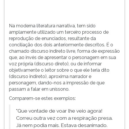
conciliação
TAB
dos
e
doi...
depois
F.
Na moderna literatura narrativa, tem sido
Para
amplamente utilizado um terceiro processo de
pausar
reprodução de enunciados, resultante da
a
conciliação dos dois anteriormente descritos. É o
leitura
chamado discurso indireto livre, forma de expressão
pressione
que, ao invés de apresentar o personagem em sua
D
voz própria (discurso direto), ou de informar
(primeira
objetivamente o leitor sobre o que ele teria dito
tecla
(discurso indireto), aproxima narrador e
à
personagem, dando-nos a impressão de que
esquerda
passam a falar em uníssono.
do
Comparem-se estes exemplos:
F),
para
"Que vontade de voar lhe veio agora!
continuar
Correu outra vez com a respiração presa.
pressione
G
Já nem podia mais. Estava desanimado.