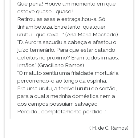
(primeira
Que pena! Houve um momento em que
tecla
esteve quase... quase!
à
Retirou as asas e estraçalhou-a. Só
direita
tinham beleza. Entretanto, qualquer
do
urubu... que raiva... " (Ana Maria Machado)
F).
"D. Aurora sacudiu a cabeça e afastou o
Para
ir
juízo temerário. Para que estar catando
ao
defeitos no próximo? Eram todos irmãos.
menu
Irmãos." (Graciliano Ramos)
principal
"O matuto sentiu uma frialdade mortuária
pressione
percorrendo-o ao longo da espinha.
a
Era uma urutu, a terrível urutu do sertão,
tecla
para a qual a mezinha doméstica nem a
J
dos campos possuíam salvação.
e
depois
Perdido... completamente perdido..."
F.
Pressione
( H. de C. Ramos)
F
para