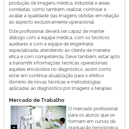
(primeira
produção de imagens médica, industrial e áreas
tecla
correlatas, como também, realizar, controlar e
à
avaliar a qualidade das imagens obtidas em relação
direita
ao aspecto exclusivamente operacional.
do
Este profissional deverá ser capaz de manter
F).
diálogo com a equipe médica, com os técnicos
Para
auxiliares e com a equipe de engenharia
ir
especializada, atendendo ao cliente de maneira
ao
ética e com competência. Deve também, estar apto
menu
a transmitir informações técnicas operacionais
principal
àqueles envolvidos no diagnóstico, assim como
pressione
estar em contínua atualização para o efetivo
a
domínio de novas técnicas e metodologias
tecla
aplicadas ao diagnóstico por imagens e terapias.
J
e
Mercado de Trabalho
depois
O mercado profissional
F.
para os alunos que se
Pressione
formam em cursos de
F
graduação tecnológica
para