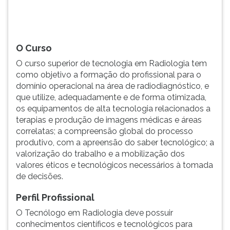
operacional
TAB
na
e
ár...
depois
F.
O Curso
Para
O curso superior de tecnologia em Radiologia tem
pausar
como objetivo a formação do profissional para o
a
domínio operacional na área de radiodiagnóstico, e
leitura
que utilize, adequadamente e de forma otimizada,
pressione
os equipamentos de alta tecnologia relacionados a
D
terapias e produção de imagens médicas e áreas
(primeira
correlatas; a compreensão global do processo
tecla
produtivo, com a apreensão do saber tecnológico; a
à
valorização do trabalho e a mobilização dos
esquerda
valores éticos e tecnológicos necessários à tomada
do
de decisões.
F),
para
Perfil Profissional
continuar
pressione
O Tecnólogo em Radiologia deve possuir
G
conhecimentos científicos e tecnológicos para