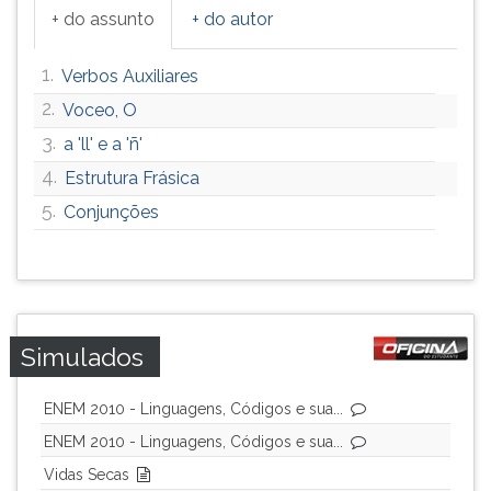
(primeira
+ do assunto
+ do autor
tecla
à
1.
Verbos Auxiliares
direita
do
2.
Voceo, O
F).
3.
a 'll' e a 'ñ'
Para
4.
ir
Estrutura Frásica
ao
5.
Conjunções
menu
principal
pressione
a
tecla
J
Simulados
e
depois
ENEM 2010 - Linguagens, Códigos e sua...
F.
Pressione
ENEM 2010 - Linguagens, Códigos e sua...
F
Vidas Secas
para