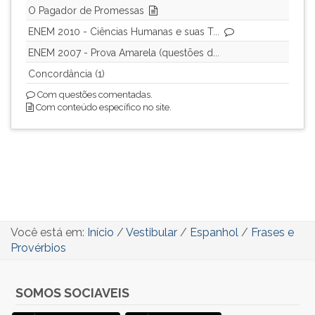
O Pagador de Promessas
ouvir
essa
ENEM 2010 - Ciências Humanas e suas T...
instrução
ENEM 2007 - Prova Amarela (questões d...
novamente.
Concordância (1)
Com questões comentadas.
Com conteúdo específico no site.
Você está em:
Início
/
Vestibular
/
Espanhol
/
Frases e
Provérbios
SOMOS SOCIAVEIS