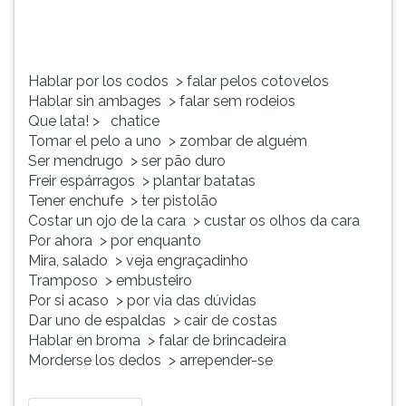
>
TAB
chatice
e
Tomar
depois
el
F.
Hablar por los codos > falar pelos cotovelos
p...
Para
Hablar sin ambages > falar sem rodeios
pausar
Que lata! > chatice
a
Tomar el pelo a uno > zombar de alguém
leitura
Ser mendrugo > ser pão duro
pressione
Freir espárragos > plantar batatas
D
Tener enchufe > ter pistolão
(primeira
Costar un ojo de la cara > custar os olhos da cara
tecla
Por ahora > por enquanto
à
Mira, salado > veja engraçadinho
esquerda
Tramposo > embusteiro
do
Por si acaso > por via das dúvidas
F),
Dar uno de espaldas > cair de costas
para
Hablar en broma > falar de brincadeira
continuar
Morderse los dedos > arrepender-se
pressione
G