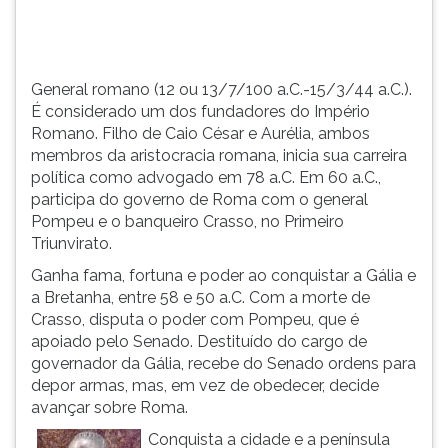
Caio
TAB
César
e
e
depois
Aurélia,
F.
General romano (12 ou 13/7/100 a.C.-15/3/44 a.C.).
ambos
Para
É considerado um dos fundadores do Império
membros...
pausar
Romano. Filho de Caio César e Aurélia, ambos
a
membros da aristocracia romana, inicia sua carreira
leitura
política como advogado em 78 a.C. Em 60 a.C.,
pressione
participa do governo de Roma com o general
D
Pompeu e o banqueiro Crasso, no Primeiro
(primeira
Triunvirato.
tecla
Ganha fama, fortuna e poder ao conquistar a Gália e
à
a Bretanha, entre 58 e 50 a.C. Com a morte de
esquerda
Crasso, disputa o poder com Pompeu, que é
do
apoiado pelo Senado. Destituído do cargo de
F),
governador da Gália, recebe do Senado ordens para
para
depor armas, mas, em vez de obedecer, decide
continuar
avançar sobre Roma.
pressione
G
Conquista a cidade e a península