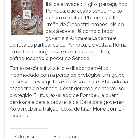
(primeira
Itálica e invade o Egito, perseguindo
tecla
Pompeu, que acaba sendo morto
à
por um oficial de Ptolomeu XIII,
direita
irmão de Cleópatra, ambos reis do
do
país à época. Já como ditador,
F).
governa a África e a Espanha e
Para
derrota os partidários de Pompeu. De volta a Roma,
ir
em 46 a.C., reorganiza e centraliza a política,
ao
enfraquecendo o poder do Senado.
menu
Torna-se cônsul vitalício e ditador perpétuo.
principal
Incomodado com a perda de privilégios, um grupo
pressione
de senadores arquiteta seu assassinato. Atacado na
a
escadaria do Senado, César defende-se até ver seu
tecla
protegido Brutus, ex-aliado de Pompeu, a quem
J
perdoara e dera a província da Gália para governar.
e
Ao perceber a traição, deixa de lutar. Morre com 23
depois
facadas.
F.
Pressione
F
+ do assunto
+ do autor
para