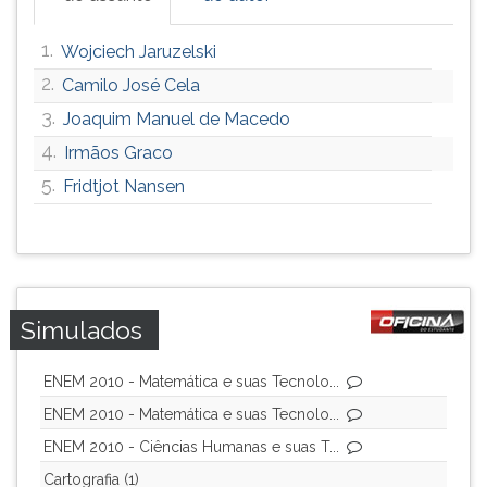
ouvir
essa
1.
Wojciech Jaruzelski
instrução
2.
Camilo José Cela
novamente.
3.
Joaquim Manuel de Macedo
4.
Irmãos Graco
5.
Fridtjot Nansen
Simulados
ENEM 2010 - Matemática e suas Tecnolo...
ENEM 2010 - Matemática e suas Tecnolo...
ENEM 2010 - Ciências Humanas e suas T...
Cartografia (1)