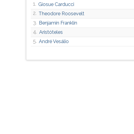
1.
Giosue Carducci
G
(primeira
2.
Theodore Roosevelt
tecla
3.
Benjamin Franklin
à
direita
4.
Aristóteles
do
5.
André Vesálio
F).
Para
ir
ao
menu
principal
pressione
a
tecla
J
e
depois
F.
Pressione