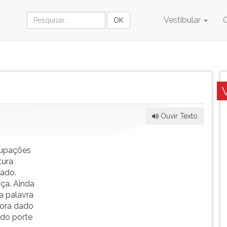
Vestibular
Ouvir Texto
cupações
tura
nado.
nça. Ainda
a palavra
fora dado
 do porte