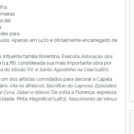
 Fra
imeiras
a del
a
udes para
iuolo. Apenas em 1470 é oficialmente encarregado de
influente família florentina. Executa
Adoração dos
a
(1478), considerada sua mais importante obra por
ina do século XV, e
Santo Agostinho na Cela
(1480).
um dos artistas convidados para decorar a Capela
cano, cria os afrescos
Sacrifício do Leproso
,
Episódios
e Cora,
Datan
e Abiron
. De volta a Florença, expressa
 cidade. Pinta
Magnificat
(1483),
Nascimento de Vênus