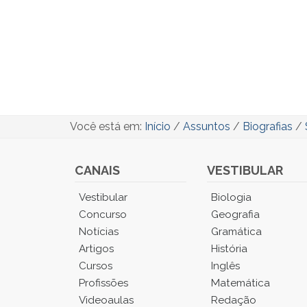
Você está em:
Início
/
Assuntos
/
Biografias
/
CANAIS
VESTIBULAR
Você
Vestibular
Biologia
está
Concurso
Geografia
no
Notícias
Gramática
Menu
Artigos
História
Principal.
Cursos
Inglês
Pressione
TAB
Profissões
Matemática
e
Videoaulas
Redação