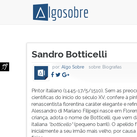
Pintor
Pressione
italiano
TAB
Título
(1445-
e
Sandro Botticelli
do
17/5/1510).
depois
artigo:
Sem
F
por:
Algo Sobre
sobre:
Biografias
as
para
preocupações
ouvir
científicas
o
do
conteúdo
Pintor italiano (1445-17/5/1510). Sem as preo
início
principal
científicas do início do século XV, confere à pin
do
desta
renascentista florentina caráter elegante e refi
século
tela.
Alessandro di Mariano Filipepi nasce em Flore
XV,
Para
criança, adota o nome de Botticelli, que vem d
confere
pular
italiana
"botticello"
(pequeno barril). O apelido 
à
essa
inicialmente a seu irmão mais velho, por causa