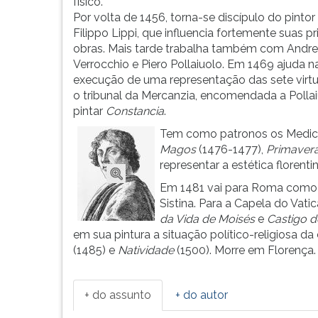
pintura
leitura
físico.
...
pressione
Por volta de 1456, torna-se discípulo do pintor
TAB
Filippo Lippi, que influencia fortemente suas pr
e
obras. Mais tarde trabalha também com Andre
depois
Verrocchio e Piero Pollaiuolo. Em 1469 ajuda n
F.
execução de uma representação das sete virt
Para
o tribunal da Mercanzia, encomendada a Polla
pausar
pintar
Constancia
.
a
Tem como patronos os Medici, 
leitura
Magos
(1476-1477),
Primaver
pressione
representar a estética florent
D
Em 1481 vai para Roma como 
(primeira
Sistina. Para a Capela do Vati
tecla
da Vida de Moisés
e
Castigo d
à
em sua pintura a situação político-religiosa da
esquerda
(1485) e
Natividade
(1500). Morre em Florença.
do
F),
para
+ do assunto
+ do autor
continuar
pressione